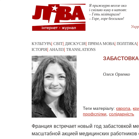
Я прижмурю веселе око
і сміливо кину в натовп:
– Геть мілітаризм!
– Горе, горе безсилим!
Укрр
КУЛЬТУРА
|
СВІТ
|
ДИСКУСІЯ
|
ПРЯМА МОВА
|
ПОЛІТИКА
|
ІСТОРІЯ
|
АНАЛІЗ
|
TRANSLATIONS
ЗАБАСТОВКА
Олеся Орленко
Теги матеріалу:
європа
,
кр
профспілки
,
солідарність
Франция встречает новый год забастовкой ме
масштабной акцией медицинских работников с