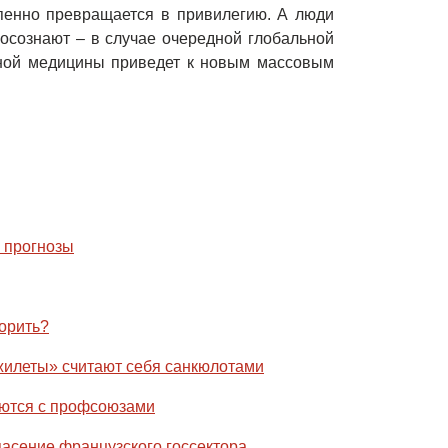
пенно превращается в привилегию. А люди
осознают – в случае очередной глобальной
ной медицины приведет к новым массовым
и прогнозы
орить?
илеты» считают себя санкюлотами
ются с профсоюзами
пасение французского госсектора