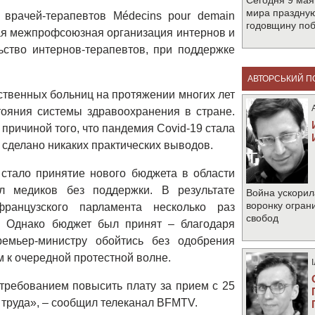
Сегодня 9 мая
мира праздную
врачей-терапевтов Médecins pour demain
годовщину по
ая межпрофсоюзная организация интернов и
ство интернов-терапевтов, при поддержке
АВТОРСЬКИЙ П
рственных больниц на протяжении многих лет
тояния системы здравоохранения в стране.
причиной того, что пандемия Covid-19 стала
 сделано никаких практических выводов.
стало принятие нового бюджета в области
ил медиков без поддержки. В результате
Война ускорил
воронку огран
ранцузского парламента несколько раз
свобод
. Однако бюджет был принят – благодаря
емьер-министру обойтись без одобрения
м к очередной протестной волне.
требованием повысить плату за прием с 25
х труда», – сообщил телеканал BFMTV.