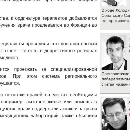
В ходе Холодн
Советского Со
тва, к ординатуре терапевтов добавляется
его противник
бучения врача продлевается во Франции до
пециалисты проводили этот дополнительный
стынь» – то есть, в депрессивных регионах
 медиков.
ится проезжать за специализированной
Постсоветские
ров. При этом система регионального
либерализмом 
рушается.
считая назван
ия нехватки врачей на местах необходимы
например, льготное жилье или помощь в
цузские врачи поддержали акцию и закрыли
 медицинских лабораторий также объявили