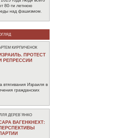
 2025 года люди всего
т 80-ти летнюю
беды над фашизмом.
ОГЛЯД
АРТЕМ КИРПИЧЕНОК
ИЗРАИЛЬ. ПРОТЕСТ
И РЕПРЕССИИ
а втягивания Израиля в
ичения гражданских
IЛЛЯ ДЕРЕВ`ЯНКО
САРА ВАГЕНКНЕХТ:
ПЕРСПЕКТИВЫ
ПАРТИИ