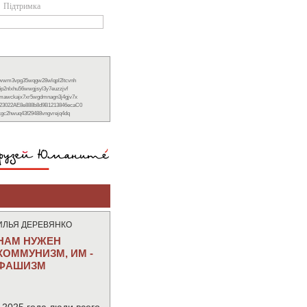
Підтримка
xwwm3vpg35wqgw28wlqpl2ltcvnh
6p2nlxhu56wwgjsyl3y7euzzjvf
nmawckajx7xr5wgdmnagn3j4gjv7x
23022AE8e888b8d9B1213846ecaC0
ckgc2hwuq43f29488vngvrejq4dq
ИЛЬЯ ДЕРЕВЯНКО
НАМ НУЖЕН
КОММУНИЗМ, ИМ -
ФАШИЗМ