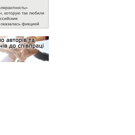
олерантность»
н, которую так любили
ссийские
 оказалась фикцией