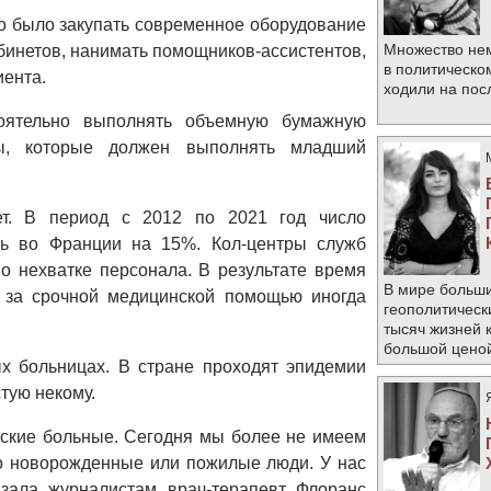
но было закупать современное оборудование
Множество не
бинетов, нанимать помощников-ассистентов,
в политическо
иента.
ходили на по
тоятельно выполнять объемную бумажную
ы, которые должен выполнять младший
ет. В период с 2012 по 2021 год число
сь во Франции на 15%. Кол-центры служб
о нехватке персонала. В результате время
В мире больши
за срочной медицинской помощью иногда
геополитическ
тысяч жизней 
большой цено
х больницах. В стране проходят эпидемии
стую некому.
ские больные. Сегодня мы более не имеем
то новорожденные или пожилые люди. У нас
азала журналистам врач-терапевт Флоранс