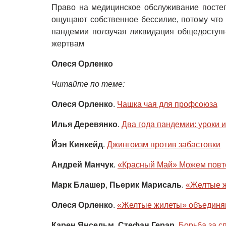
Право на медицинское обслуживание посте
ощущают собственное бессилие, потому что 
пандемии ползучая ликвидация общедоступ
жертвам
Олеся Орленко
Читайте по теме:
Олеся Орленко
.
Чашка чая для профсоюза
Илья Деревянко
.
Два года пандемии: уроки 
Йэн Кинкейд
.
Джингоизм против забастовки
Андрей Манчук
.
«Красный Май» Можем повт
Марк Блашер
,
Пьерик Марисаль
.
«Желтые ж
Олеся Орленко
.
«Желтые жилеты» объединя
Карен Янсельм
,
Стефан Герар
.
Борьба за с