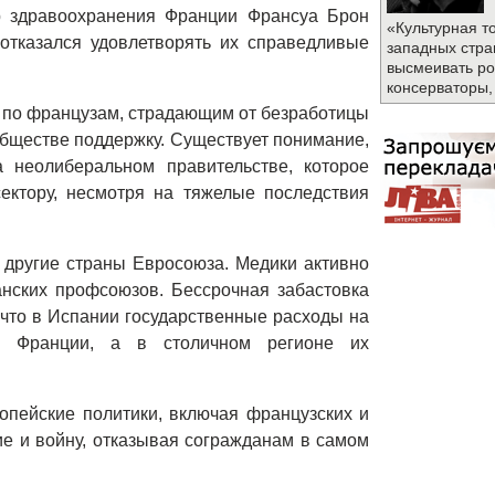
тр здравоохранения Франции Франсуа Брон
«Культурная т
отказался удовлетворять их справедливые
западных стра
высмеивать ро
консерваторы,
 по французам, страдающим от безработицы
обществе поддержку. Существует понимание,
а неолиберальном правительстве, которое
ектору, несмотря на тяжелые последствия
 другие страны Евросоюза. Медики активно
нских профсоюзов. Бессрочная забастовка
 что в Испании государственные расходы на
о Франции, а в столичном регионе их
опейские политики, включая французских и
ие и войну, отказывая согражданам в самом