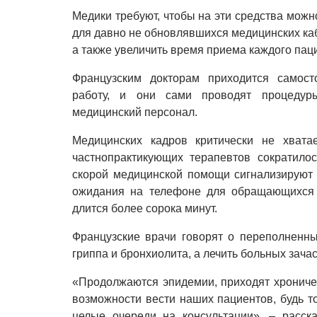
Медики требуют, чтобы на эти средства мож
для давно не обновлявшихся медицинских ка
а также увеличить время приема каждого пац
Французским докторам приходится самос
работу, и они сами проводят процедур
медицинский персонал.
Медицинских кадров критически не хвата
частнопрактикующих терапевтов сократило
скорой медицинской помощи сигнализируют 
ожидания на телефоне для обращающихся 
длится более сорока минут.
Французские врачи говорят о переполненны
гриппа и бронхиолита, а лечить больных зача
«Продолжаются эпидемии, приходят хрониче
возможности вести наших пациентов, будь 
целые очереди на консультации», – расск