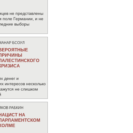
мцев не представлены
м поле Германии, и не
следние выборы
МАНАР БСОУЛ
ВЕРОЯТНЫЕ
ПРИЧИНЫ
ПАЛЕСТИНСКОГО
КРИЗИСА
х денег и
их интересов несколько
кажутся не слишком
й
ЯКОВ РАБКИН
НАЦИСТ НА
ПАРЛАМЕНТСКОМ
ХОЛМЕ