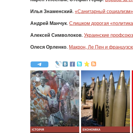
Илья Знаменский
.
«Санитарный социализм» 
Андрей Манчук
.
Слишком дорогая «политика
Алексей Символоков
.
Украинские профсоюз
Олеся Орленко
.
Макрон, Ле Пен и французс
ІСТОРІЯ
ЕКОНОМІКА