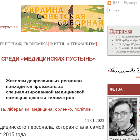
RSS
Редакція
евкульт >>
Підтримка
BTC: bc1qu5fqdlu8zd
BCH: qp87gcztla4lpzq
РЕПОРТАЖ
|
ЕКОНОМІКА
|
ЖИТТЯ
|
АНТИФАШИЗМ
|
BTG: btg1qgeq82g7ef
ETH: 0xe51FF8F0D4d
LTC: ltc1q3vrqe8tyzc
 СРЕДИ «МЕДИЦИНСКИХ ПУСТЫНЬ»
Жителям депрессивных регионов
приходится проезжать за
ФЕТВА
специализированной медицинской
помощью десятки километров
иза
,
лібералізм
,
медицина
,
орленко
,
політики
,
11.01.2023
дицинского персонала, которая стала самой
 2015 года.