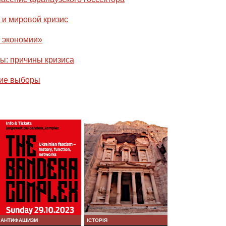
и мировой кризис
 экономии»
ы: причины кризиса
кие выборы
АНТИФАШИЗМ
ІСТОРІЯ