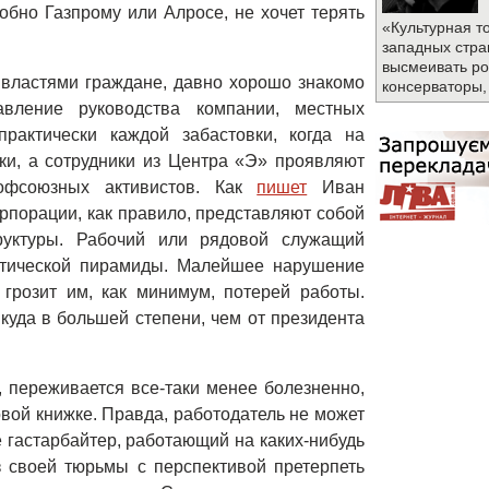
добно Газпрому или Алросе, не хочет терять
«Культурная т
западных стра
высмеивать ро
с властями граждане, давно хорошо знакомо
консерваторы,
вление руководства компании, местных
рактически каждой забастовки, когда на
и, а сотрудники из Центра «Э» проявляют
офсоюзных активистов. Как
пишет
Иван
рпорации, как правило, представляют собой
руктуры. Рабочий или рядовой служащий
атической пирамиды. Малейшее нарушение
грозит им, как минимум, потерей работы.
куда в большей степени, чем от президента
 переживается все-таки менее болезненно,
вой книжке. Правда, работодатель не может
не гастарбайтер, работающий на каких-нибудь
з своей тюрьмы с перспективой претерпеть