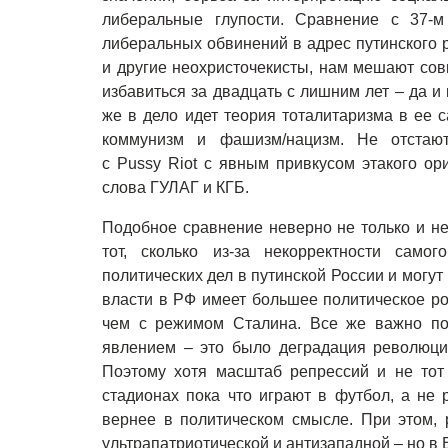
либеральные глупости. Сравнение с 37-
либеральных обвинений в адрес путинского 
и другие неохристочекисты, нам мешают совк
избавиться за двадцать с лишним лет – да и к
же в дело идет теория тоталитаризма в ее
коммунизм и фашизм/нацизм. Не отста
с Pussy Riot с явным привкусом этакого ор
слова ГУЛАГ и КГБ.
Подобное сравнение неверно не только и не
тот, сколько из-за некорректности само
политических дел в путинской России и могу
власти в РФ имеет большее политическое ро
чем с режимом Сталина. Все же важно пом
явлением – это было деградация революци
Поэтому хотя масштаб репрессий и не тот
стадионах пока что играют в футбол, а не 
вернее в политическом смысле. При этом, 
ультрапатриотической и антизападной – но в 