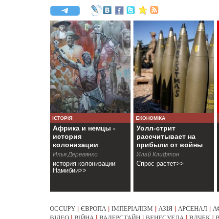
ІСТОРІЯ
ЕКОНОМІКА
Африка и немцы -
Уолл-стрит
история
рассчитывает на
колонизации
прибыли от войны
Намибии
Илья Деревянко
Илай Клифтон
история колонизации
Спрос растет>>
Намибии>>
OCCUPY
|
ЄВРОПА
|
ІМПЕРІАЛІЗМ
|
АЗІЯ
|
АРСЕНАЛ
|
А
ВІДЕО
|
ВІЙНА
|
ВАЛЕРСТАЙН
|
ВЕНЕСУЕЛА
|
ВЛЧЕК
|