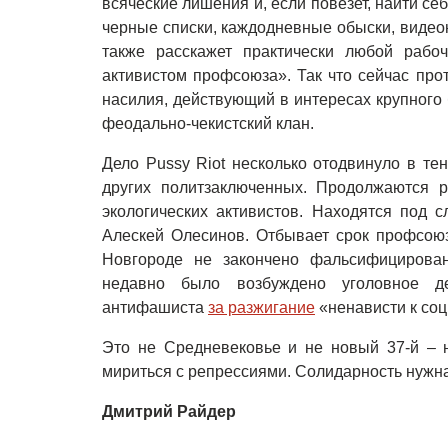
всяческие лишения и, если повезет, найти се
черные списки, каждодневные обыски, видеона
также расскажет практически любой рабоч
активистом профсоюза». Так что сейчас про
насилия, действующий в интересах крупного 
феодально-чекистский клан.
Дело Pussy Riot несколько отодвинуло в те
других политзаключенных. Продолжаются 
экологических активистов. Находятся под 
Алескей Олесинов. Отбывает срок профсою
Новгороде не закончено фальсифицирова
недавно было возбуждено уголовное д
антифашиста
за разжигание
«ненависти к соц
Это не Средневековье и не новый 37-й – н
мириться с репрессиями. Солидарность нужна
Дмитрий Райдер