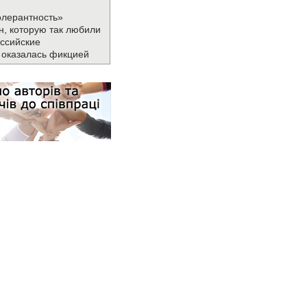
олерантность»
н, которую так любили
ссийские
 оказалась фикцией