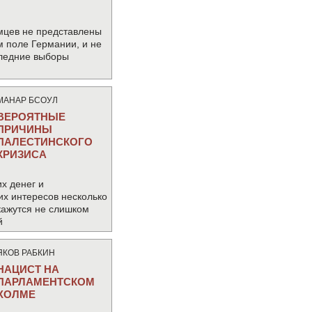
мцев не представлены
м поле Германии, и не
следние выборы
МАНАР БСОУЛ
ВЕРОЯТНЫЕ
ПРИЧИНЫ
ПАЛЕСТИНСКОГО
КРИЗИСА
х денег и
их интересов несколько
кажутся не слишком
й
ЯКОВ РАБКИН
НАЦИСТ НА
ПАРЛАМЕНТСКОМ
ХОЛМЕ