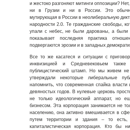
и жестоко разгоняют митинги оппозиции? Нет,
ни в Грузии и ни в России. Это обычна
мутирующая в России в неолиберальную дикт
народности 2.0. Те гражданские свободы, 
упали с небес, не были дарованы, а были 
показывает последняя практика отноше
подвергаются эрозии и в западных демократия
Все то же касатеся и ситуации с пригово
инквизицией и Средневековьем также
публицистический штамп. Но мы живем не
утверждали некоторые либеральные публ
напомнить, что современная спайка власти 
девяностых годов. В нулевые церковь прост
не только идеологический аппарат, но е
бизнесом. Эта корпорация занимается не то
населению, она активно вмешивается в сфе
путем территории и здания – то есть,
капиталистическая корпорация. Кто бы н