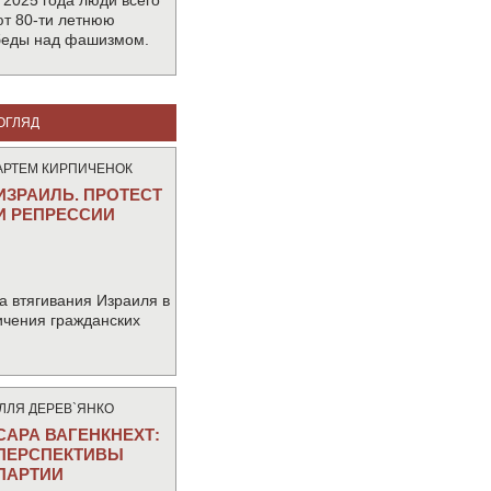
 2025 года люди всего
т 80-ти летнюю
беды над фашизмом.
ОГЛЯД
АРТЕМ КИРПИЧЕНОК
ИЗРАИЛЬ. ПРОТЕСТ
И РЕПРЕССИИ
а втягивания Израиля в
ичения гражданских
IЛЛЯ ДЕРЕВ`ЯНКО
САРА ВАГЕНКНЕХТ:
ПЕРСПЕКТИВЫ
ПАРТИИ