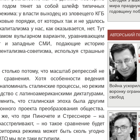
Сегодня 9 мая
мира праздную
м годом тянет за собой шлейф типичных
годовщину по
режима: у власти выходец из зловещего КГБ
овые порядки, от которых так и не удалось
апитализма у нас, как оказывается, нет. Тут
АВТОРСЬКИЙ П
 самом вульгарном варианте, уравнивающем
ют и западные СМИ, подающие историю
иентализма-советизма, используя страшные
 столько потому, что масштаб репрессий не
го сравнения. Хотя особенности ведения
Война ускорил
т напоминать сталинские процессы, но режим
воронку огран
дство с латиноамериканскими диктатурами,
свобод
нить, что сталинская эпоха была другим
онного проекта преобразования общества.
 же, что при Пиночете и Стресснере – на
расстреливают, – но такое сравнение будет
риторика режима может быть сколь угодно
ВТО мы все таки вступили.