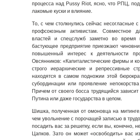
процесса над Pussy Riot, ясно, что РПЦ, по
лакомые куски и влияние.
То, с чем столкнулись сейчас несогласные 
профсоюзным активистам. Совместное да
властей и спецслужб заметно во время п
бастующее предприятие приезжают чиновник
повышенный интерес к деятельности пр
Овсянников: «Капиталистические фирмы и ко
строго иерархические и репрессивные ст
находятся в самом подножии этой бюрокр
субординации или проявление непокорства 
Причем от своего босса трудящийся зависит 
Путина или даже государства в целом.
Шишка, полученная от омоновца на митинге,
чем увольнение с порочащей записью в трудо
посадить вас за решетку, если вы, конечно, 
Цапков. Зато он может «освободить» вас и