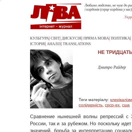
Любимо людство, не чуле до ра
і кордонів (серце кордони у нас)
Укрр
КУЛЬТУРА
|
СВІТ
|
ДИСКУСІЯ
|
ПРЯМА МОВА
|
ПОЛІТИКА
|
ІСТОРІЯ
|
АНАЛІЗ
|
TRANSLATIONS
НЕ ТРИДЦАТ
Дмитро Райдер
Теги матеріалу:
клерікаліз
солідарність
,
срср-ex
,
сша
Сравнение нынешней волны репрессий с 3
России, так и за рубежом. Но поскольку идет
значений, борьба за интерпретацию социал