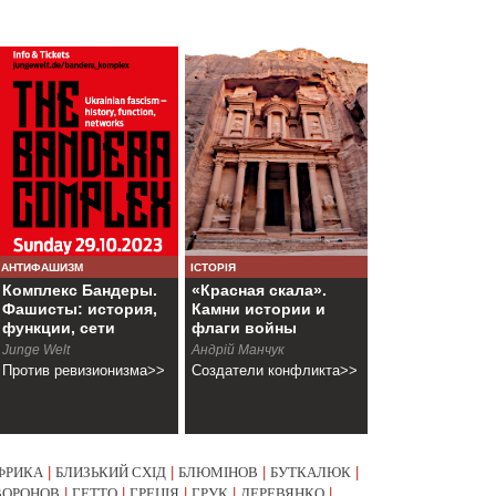
АНТИФАШИЗМ
ІСТОРІЯ
Комплекс Бандеры.
«Красная скала».
Фашисты: история,
Камни истории и
функции, сети
флаги войны
Junge Welt
Андрій Манчук
Против ревизионизма>>
Создатели конфликта>>
ФРИКА
|
БЛИЗЬКИЙ СХІД
|
БЛЮМІНОВ
|
БУТКАЛЮК
|
ВОРОНОВ
|
ГЕТТО
|
ГРЕЦІЯ
|
ГРУК
|
ДЕРЕВЯНКО
|