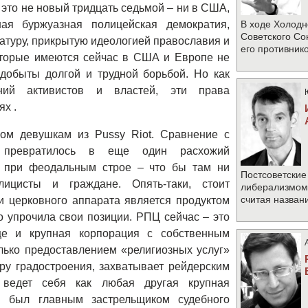
 это не новый тридцать седьмой – ни в США,
я буржуазная полицейская демократия,
В ходе Холодн
Советского Со
атуру, прикрытую идеологией православия и
его противник
которые имеются сейчас в США и Европе не
добыты долгой и трудной борьбой. Но как
ний активистов и властей, эти права
х .
ром девушкам из Pussy Riot. Сравнение с
 превратилось в еще один расхожий
 при феодальным строе – что бы там ни
Постсоветские
ицисты и граждане. Опять-таки, стоит
либерализмом 
считая назван
и церковного аппарата является продуктом
о упрочила свои позиции. РПЦ сейчас – это
ще и крупная корпорация с собственным
лько предоставлением «религиозных услуг»
ру градостроения, захватывает рейдерским
 ведет себя как любая другая крупная
и был главным застрельщиком судебного