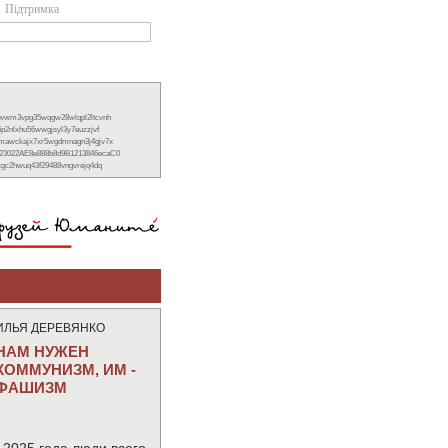
Підтримка
xwwm3vpg35wqgw28wlqpl2ltcvnh
6p2nlxhu56wwgjsyl3y7euzzjvf
nmawckajx7xr5wgdmnagn3j4gjv7x
23022AE8e888b8d9B1213846ecaC0
ckgc2hwuq43f29488vngvrejq4dq
ИЛЬЯ ДЕРЕВЯНКО
НАМ НУЖЕН
КОММУНИЗМ, ИМ -
ФАШИЗМ