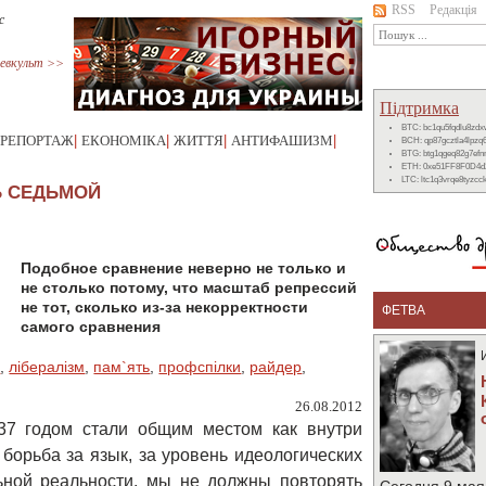
RSS
Редакція
с
евкульт >>
Підтримка
BTC: bc1qu5fqdlu8zd
РЕПОРТАЖ
|
ЕКОНОМІКА
|
ЖИТТЯ
|
АНТИФАШИЗМ
|
BCH: qp87gcztla4lpzq
BTG: btg1qgeq82g7ef
ETH: 0xe51FF8F0D4d
LTC: ltc1q3vrqe8tyzc
Ь СЕДЬМОЙ
Подобное сравнение неверно не только и
не столько потому, что масштаб репрессий
не тот, сколько из-за некорректности
ФЕТВА
самого сравнения
м
,
лібералізм
,
пам`ять
,
профспілки
,
райдер
,
26.08.2012
7 годом стали общим местом как внутри
 борьба за язык, за уровень идеологических
ьной реальности, мы не должны повторять