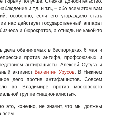
бе тюрьму получше. Слежка, доносительство,
блюдение и т.д. и т.п., – обо всем этом вам
ий, особенно, если его угораздило стать
тив нас действует государственный аппарат
бизнеса и бюрократов, а отнюдь не какой-то
нь дела обвиняемых в беспорядках 6 мая и
репрессии против антифа, профсоюзных и
следствием антифашисты Алексей Сутуга и
зный активист
Валентин Урусов
. В Нижнем
нное дело против антифашистов. Совсем
ело во Владимире против московского
иальной группе «националисты».
о это, конечно, не значит, что мы должны
 всем.