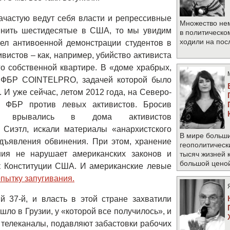
 зачастую ведут себя власти и репрессивные
Множество не
мнить шестидесятые в США, то мы увидим
в политическо
ходили на по
рел антивоенной демонстрации студентов в
ивистов – как, например, убийство активиста
о собственной квартире. В «доме храбрых,
 ФБР COINTELPRO, задачей которой было
И уже сейчас, летом 2012 года, на Северо-
ФБР против левых активистов. Бросив
цы врывались в дома активистов
й Сиэтл, искали материалы «анархистского
В мире больши
дъявления обвинения. При этом, хранение
геополитическ
ния не нарушает американских законов и
тысяч жизней 
большой цено
 Конституции США. И американские левые
опытку запугивания.
 37-й, и власть в этой стране захватили
шло в Грузии, у «которой все получилось», и
телеканалы, подавляют забастовки рабочих