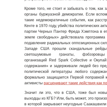
Кроме того, не стоит и забывать о том, как
органы буржуазной демократии. Если вспо
такие недемократичные события, как расст
Кенте в 1970 году, убийства политических акт
партии Черных Пантер Фреда Хэмптона в ег
земле свободных» действовала программа
подавление радикальных оппозиционных сил. 
Западе США прошли скандальные рейды 
светошумовые гранаты, фэбээров
организаций Red Spark Collective и Окупа
содержания» и задерживали людей без пре
политической литературы любого содержа
формально защищается Первой поправкой к
активисты
расценивают такие действия как п
Значит ли это, что в США, тоже был новый
выходцы из КГБ? Или, быть может, это произо
в которой закрывают неугодные Саакашвили 