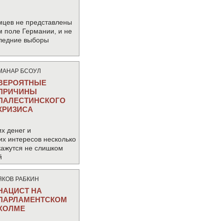
мцев не представлены
м поле Германии, и не
следние выборы
МАНАР БСОУЛ
ВЕРОЯТНЫЕ
ПРИЧИНЫ
ПАЛЕСТИНСКОГО
КРИЗИСА
х денег и
их интересов несколько
кажутся не слишком
й
ЯКОВ РАБКИН
НАЦИСТ НА
ПАРЛАМЕНТСКОМ
ХОЛМЕ