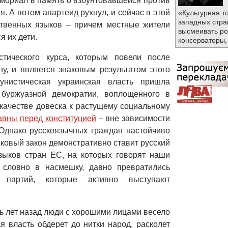
емориал в память о взбунтовавшейся против
. А потом апартеид рухнул, и сейчас в этой
«Культурная т
западных стра
ственных языков – причем местные жители
высмеивать ро
я их дети.
консерваторы,
тического курса, которым повели после
у, и является знаковым результатом этого
унистическая украинская власть пришла
буржуазной демократии, воплощенного в
в качестве довеска к растущему социальному
вны перед конституцией
– вне зависимости
 Однако русскоязычных граждан настойчиво
ыковый закон демонстративно ставит русский
зыков стран ЕС, на которых говорят наши
 словно в насмешку, давно превратились
партий, которые активно выступают
ть лет назад люди с хорошими лицами весело
я власть обдерет до нитки народ, расколет