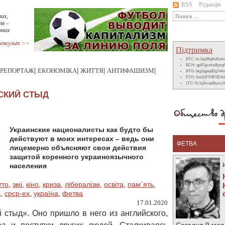
RSS
Редакція
их,
ів –
рних
евкульт >>
Підтримка
BTC: bc1qu5fqdlu8zd
BCH: qp87gcztla4lpzq
РЕПОРТАЖ
|
ЕКОНОМІКА
|
ЖИТТЯ
|
АНТИФАШИЗМ
|
BTG: btg1qgeq82g7ef
ETH: 0xe51FF8F0D4d
LTC: ltc1q3vrqe8tyzc
СКИЙ СТЫД
Украинские националисты как будто бы
действуют в моих интересах – ведь они
ФЕТВА
лицемерно объясняют свои действия
защитой коренного украиноязычного
населения
тто
,
змі
,
кіно
,
криза
,
лібералізм
,
освіта
,
пам`ять
,
ь
,
срср-ex
,
україна
,
фетва
17.01.2020
 стыд». Оно пришло в него из английского,