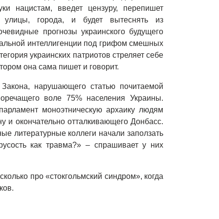
уки нацистам, введет цензуру, перепишет
т улицы, города, и будет вытеснять из
очевидные прогнозы украинского будущего
ральной интеллигенции под грифом смешных
тегория украинских патриотов стреляет себе
тором она сама пишет и говорит.
. Закона, нарушающего статью почитаемой
воречащего воле 75% населения Украины.
парламент моноэтническую архаику людям
у и окончательно отталкивающего Донбасс.
чные литературные коллеги начали заползать
трусость как травма?» – спрашивает у них
 сколько про «стокгольмский синдром», когда
ков.