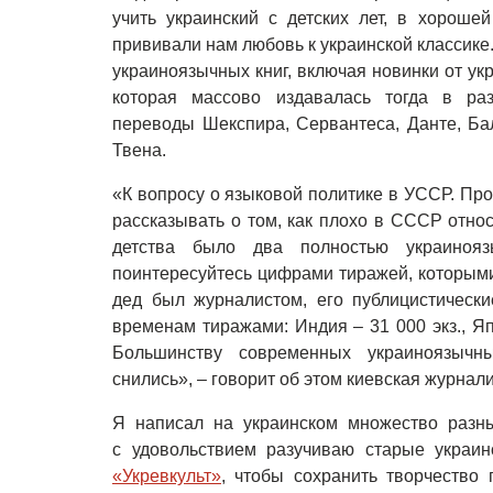
учить украинский с детских лет, в хорошей
прививали нам любовь к украинской классике
украиноязычных книг, включая новинки от ук
которая массово издавалась тогда в раз
переводы Шекспира, Сервантеса, Данте, Бал
Твена.
«К вопросу о языковой политике в УССР. Пр
рассказывать о том, как плохо в СССР относ
детства было два полностью украинояз
поинтересуйтесь цифрами тиражей, которыми
дед был журналистом, его публицистическ
временам тиражами: Индия – 31 000 экз., Япо
Большинству современных украиноязыч
снились», – говорит об этом киевская журнал
Я написал на украинском множество разны
с удовольствием разучиваю старые украи
«Укревкульт»
, чтобы сохранить творчество