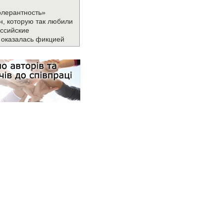
олерантность»
н, которую так любили
ссийские
 оказалась фикцией