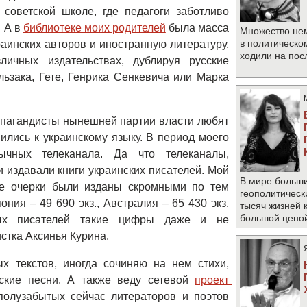
 советской школе, где педагоги заботливо
. А в
библиотеке моих родителей
была масса
Множество не
в политическо
раинских авторов и иностранную литературу,
ходили на по
личных издательствах, дублируя русские
ьзака, Гете, Генрика Сенкевича или Марка
опагандисты нынешней партии власти любят
ились к украинскому языку. В период моего
ычных телеканала. Да что телеканалы,
 издавали книги украинских писателей. Мой
В мире больши
ие очерки были изданы скромными по тем
геополитическ
ния – 49 690 экз., Австралия – 65 430 экз.
тысяч жизней 
большой цено
ных писателей такие цифры даже и не
истка Аксинья Курина.
х текстов, иногда сочиняю на нем стихи,
нские песни. А также веду сетевой
проект 
 полузабытых сейчас литераторов и поэтов