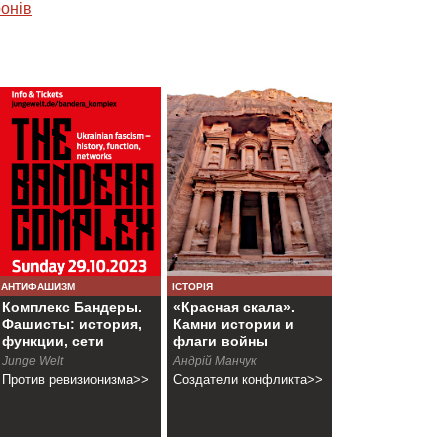
онiв
АНТИФАШИЗМ
ІСТОРІЯ
Комплекс Бандеры.
«Красная скала».
Фашисты: история,
Камни истории и
функции, сети
флаги войны
Junge Welt
Андрій Манчук
Против ревизионизма>>
Создатели конфликта>>