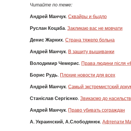
Читайте по теме:
Андрей Манчук
.
Сквайры и быдло
Руслан Коцаба
.
Закликаю вас не мовчати
Денис Жарких
.
Страна тяжело больна
Андрей Манчук
.
В защиту вышиванки
Володимир Чемерис
.
Права людини після 
Борис Рудь
.
Плохие новости для всех
Андрей Манчук
.
Самый экстремистский доку
Станіслав Сергієнко
.
Звикаємо до насильст
Андрей Манчук
.
Право убивать сограждан
А. Украинский, А.Слободянюк
.
Афтепати М