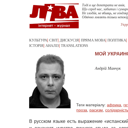
Тоді я ще допетрати не вмів,
Що серед нас, забитих і сумирн
Не злодіїв, не вбивць, не гендляр
Одвічно ловлять тільки непокі
Укрр
КУЛЬТУРА
|
СВІТ
|
ДИСКУСІЯ
|
ПРЯМА МОВА
|
ПОЛІТИКА
|
ІСТОРІЯ
|
АНАЛІЗ
|
TRANSLATIONS
МОЙ УКРАИН
Андрій Манчук
Теги матеріалу:
африка
,
ге
проза
,
расизм
,
солідарніст
В русском языке есть выражение «испанский