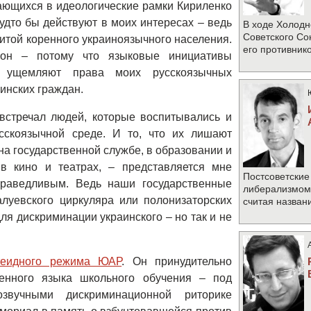
ающихся в идеологические рамки Кириленко
удто бы действуют в моих интересах – ведь
В ходе Холодн
Советского Со
итой коренного украиноязычного населения.
его противник
он – потому что языковые инициативы
но ущемляют права моих русскоязычных
инских граждан.
встречал людей, которые воспитывались и
сскоязычной среде. И то, что их лишают
а государственной службе, в образовании и
 в кино и театрах, – представляется мне
Постсоветские
раведливым. Ведь наши государственные
либерализмом 
алуевского циркуляра или полонизаторских
считая назван
ля дискриминации украинского – но так и не
теидного режима ЮАР
. Он принудительно
енного языка школьного обучения – под
озвучными дискриминационной риторике