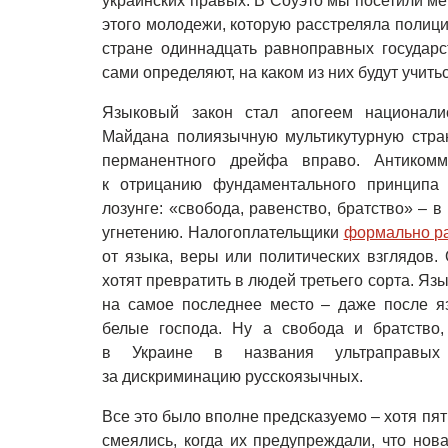
украинских правых. В Соуэто мы посетили м
этого молодежи, которую расстреляла полиция
стране одиннадцать равноправных государ
сами определяют, на каком из них будут учитьс
Языковый закон стал апогеем националис
Майдана полиязычную мультикутурную стран
перманентного дрейфа вправо. Антикомм
к отрицанию фундаментального принципа 
лозунге: «свобода, равенство, братство» – 
угнетению. Налогоплательщики
формально ра
от языка, веры или политических взглядов.
хотят превратить в людей третьего сорта. Яз
на самое последнее место – даже после я
белые господа. Ну а свобода и братство,
в Украине в названия ультраправых 
за дискриминацию русскоязычных.
Все это было вполне предсказуемо – хотя пя
смеялись, когда их предупреждали, что нова