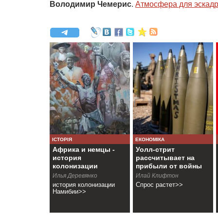
Володимир Чемерис
.
Атмосфера для эскадр
ІСТОРІЯ
ЕКОНОМІКА
Африка и немцы -
Уолл-стрит
история
рассчитывает на
колонизации
прибыли от войны
Намибии
Илья Деревянко
Илай Клифтон
история колонизации
Спрос растет>>
Намибии>>