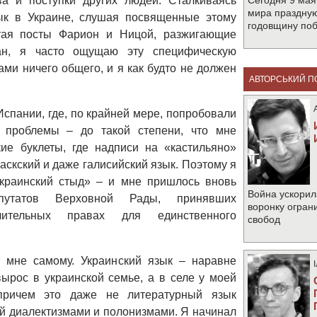
ва и поступки других людей. Сталкиваясь
Сегодня 9 мая
мира праздную
ык в Украине, слушая посвященные этому
годовщину по
тая посты Фарион и Ницой, разжигающие
ан, я часто ощущаю эту специфическую
ами ничего общего, и я как будто не должен
АВТОРСЬКИЙ П
Испании, где, по крайней мере, попробовали
 проблемы – до такой степени, что мне
ие буклеты, где надписи на «кастильяно»
аскский и даже галисийский язык. Поэтому я
краинский стыд» – и мне пришлось вновь
Война ускорил
путатов Верховной Рады, принявших
воронку огран
чительных правах для единственного
свобод
т мне самому. Украинский язык – наравне
ырос в украинской семье, а в селе у моей
причем это даже не литературный язык
й диалектизмами и полонизмами. Я начинал