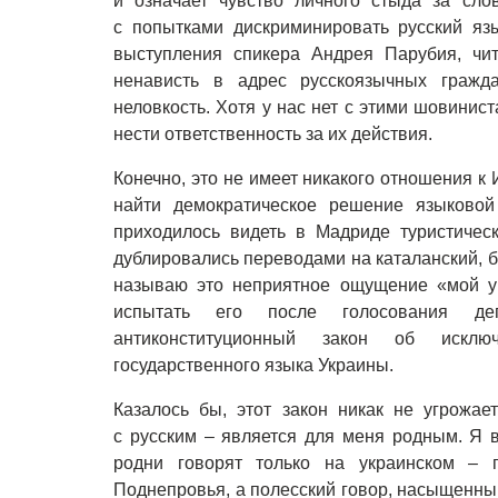
и означает чувство личного стыда за сло
с попытками дискриминировать русский яз
выступления спикера Андрея Парубия, чи
ненависть в адрес русскоязычных гражд
неловкость. Хотя у нас нет с этими шовинист
нести ответственность за их действия.
Конечно, это не имеет никакого отношения к 
найти демократическое решение языковой
приходилось видеть в Мадриде туристическ
дублировались переводами на каталанский, б
называю это неприятное ощущение «мой у
испытать его после голосования де
антиконституционный закон об исклю
государственного языка Украины.
Казалось бы, этот закон никак не угрожае
с русским – является для меня родным. Я в
родни говорят только на украинском – 
Поднепровья, а полесский говор, насыщенны