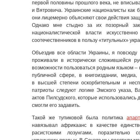
первой половины прошлого века, не вписыв
и Вятровича. Украинские националисты как б
они лицемерно объясняют свои действия защ
Однако мне стыдно за их позорный зак
националистической власти искусствен
соотечественников в пользу «титульных» укра
Объездив все области Украины, я повсюду 
проживали в исторически сложившейся ру
возможности пользоваться родным языком – н
публичной сфере, в книгоиздании, медиа,
в высшей степени оскорбительным и несп
патриоты следуют логике Эмского указа, В
актов Пилсудского, которые использовались д
смогли его задавить.
Такой же тупиковой была политика
апар
навязывал африкаанс в качестве единств
расистскими лозунгами, поразительно с