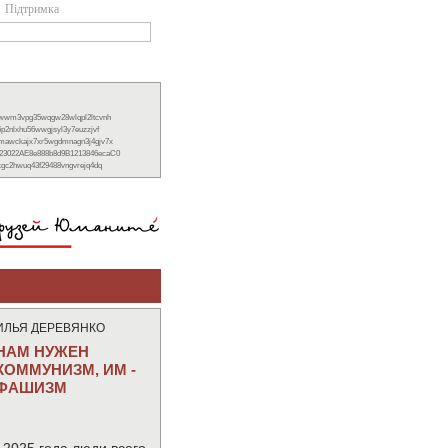
Підтримка
xwwm3vpg35wqgw28wlqpl2ltcvnh
6p2nlxhu56wwgjsyl3y7euzzjvf
nmawckajx7xr5wgdmnagn3j4gjv7x
23022AE8e888b8d9B1213846ecaC0
ckgc2hwuq43f29488vngvrejq4dq
ИЛЬЯ ДЕРЕВЯНКО
НАМ НУЖЕН
КОММУНИЗМ, ИМ -
ФАШИЗМ