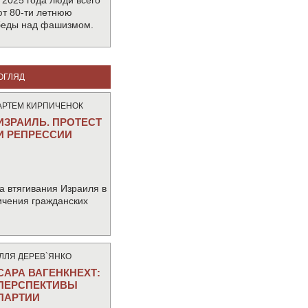
 2025 года люди всего
т 80-ти летнюю
беды над фашизмом.
ОГЛЯД
АРТЕМ КИРПИЧЕНОК
ИЗРАИЛЬ. ПРОТЕСТ
И РЕПРЕССИИ
а втягивания Израиля в
ичения гражданских
IЛЛЯ ДЕРЕВ`ЯНКО
САРА ВАГЕНКНЕХТ:
ПЕРСПЕКТИВЫ
ПАРТИИ