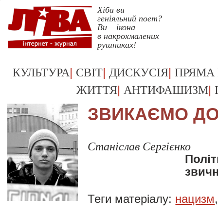
Хіба ви
геніяльний поет?
Ви – ікона
в накрохмалених
рушниках!
Укрревкульт >>
|
|
|
КУЛЬТУРА
СВІТ
ДИСКУСІЯ
ПРЯМА
|
|
ЖИТТЯ
АНТИФАШИЗМ
ЗВИКАЄМО ДО
Станіслав Сергієнко
Політ
звич
Теги матеріалу:
нацизм