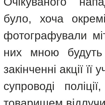
Очікуваного нап
було, хоча окрем
фотографували міт
них мною будуть 
закінченні акції її 
супроводі поліц
товаришем відлучи