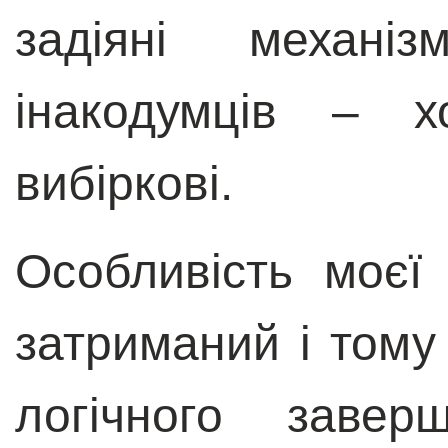
задіяні механі
інакодумців – 
вибіркові.
Особливість моєї
затриманий і тому
логічного заве