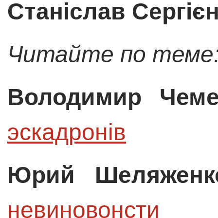
Станіслав Сергіє
Читайте по теме
Володимир Чеме
эскадронiв
Юрий Шеляженк
невиновонсти