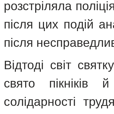
розстріляла поліці
після цих подій ан
після несправедлив
Відтоді світ свят
свято пікніків 
солідарності труд