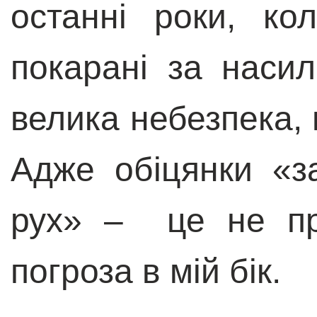
останні роки, ко
покарані за насиль
велика небезпека,
Адже обіцянки «з
рух» – це не пр
погроза в мій бік.