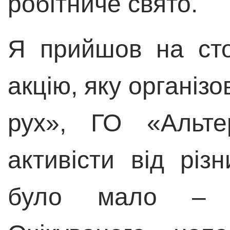
робітниче свято.
Я прийшов на ст
акцію, яку організ
рух», ГО «Альте
активісти від різ
було мало – бл