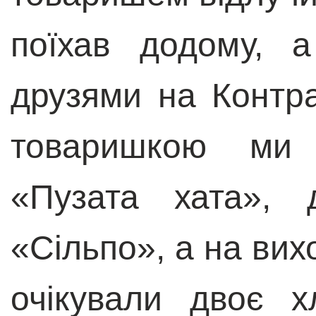
поїхав додому, 
друзями на Контра
товаришкою ми 
«Пузата хата», 
«Сільпо», а на вих
очікували двоє х