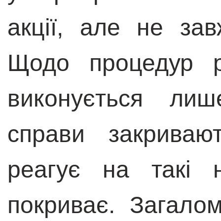
акції, але не за
Щодо процедур р
виконується лиш
справи закриваю
реагує на такі 
покриває. Загало