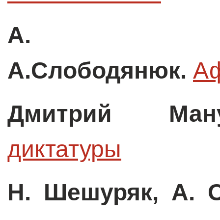
А. Укр
А.Слободянюк.
Аф
Дмитрий Ману
диктатуры
Н. Шешуряк, А. С