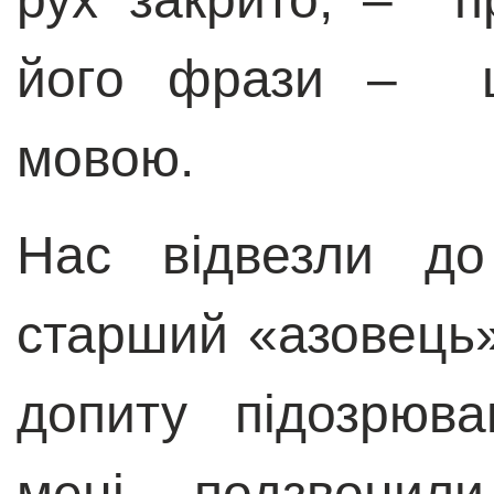
його фрази – що
мовою.
Нас відвезли до
старший «азовець»
допиту підозрюва
мені подзвонили