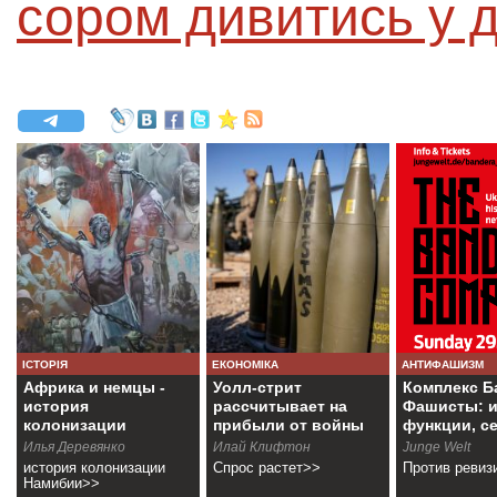
сором дивитись у 
ІСТОРІЯ
ЕКОНОМІКА
АНТИФАШИЗМ
Африка и немцы -
Уолл-стрит
Комплекс Б
история
рассчитывает на
Фашисты: и
колонизации
прибыли от войны
функции, с
Намибии
Илья Деревянко
Илай Клифтон
Junge Welt
история колонизации
Спрос растет>>
Против ревиз
Намибии>>