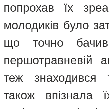
попрохав їх зре
молодиків було зат
що точно бачи
першотравневій ак
теж знаходився 
також впізнала 