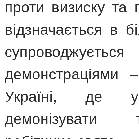
проти визиску та г
відзначається в бі
супроводжу
демонстраціями –
Україні, де ус
демонізувати т