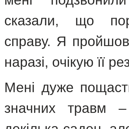
сказали, що пор
справу. Я пройшов
наразі, очікую її ре
Мені дуже пощаст
значних травм –
декілька саден. ал