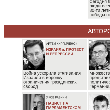
Сегодня 9
люди все
80-ти ле
победы н
АВТОР
АРТЕМ КИРПИЧЕНОК
ИЗРАИЛЬ. ПРОТЕСТ
И РЕПРЕССИИ
Война ускорила втягивания
Множеств
Израиля в воронку
представ
ограничения гражданских
политиче
свобод
Германии,
последни
ЯКОВ РАБКИН
НАЦИСТ НА
ПАРЛАМЕНТСКОМ