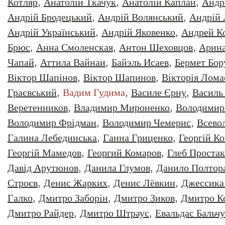
Котляр
,
Анатолiй Ткачук
,
Анатолій Каплан
,
Андр
Андрій Бродецький
,
Андрій Волянський
,
Андрій
Андрій Український
,
Андрій Яковенко
,
Андрей К
Брюс
,
Анна Смоленская
,
Антон Шеховцов
,
Арин
Чапай
,
Аттила Вайнаи
,
Байэль Исаев
,
Бермет Бор
Віктор Шапінов
,
Віктор Шапинов
,
Вікторія Лома
Граєвський
,
Вадим Гудима
,
Василе Єрну
,
Василь
Веретенников
,
Владимир Мироненко
,
Володимир
Володимир Фрідман
,
Володимир Чемерис
,
Всево
Галина Лебединська
,
Ганна Гриценко
,
Георгiй К
Георгій Мамедов
,
Георгий Комаров
,
Глеб Простак
Давiд Арутюнов
,
Данила Глумов
,
Данило Полтор
Строєв
,
Денис Жарких
,
Денис Лёвкин
,
Джессика
Галко
,
Дмитро Заборiн
,
Дмитро Зиков
,
Дмитро К
Дмитро Райдер
,
Дмитро Штраус
,
Евальдас Бальч