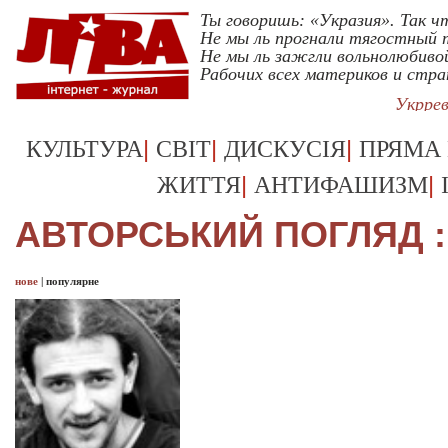
Ты говоришь: «Укразия». Так ч
Не мы ль прогнали тягостный 
Не мы ль зажгли вольнолюбив
Рабочих всех материков и стра
Укрре
|
|
|
КУЛЬТУРА
СВІТ
ДИСКУСІЯ
ПРЯМА
|
|
ЖИТТЯ
АНТИФАШИЗМ
АВТОРСЬКИЙ ПОГЛЯД :
нове
|
популярне