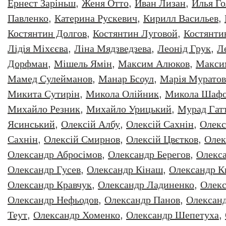
Ернест Заріньш
,
Женя Отто
,
Иван Лизан
,
Илья Г
Павленко
,
Катерина Рускевич
,
Кирилл Васильев
,
Костянтин Долгов
,
Костянтин Луговой
,
Костянти
Лідія Міхєєва
,
Ліна Мядзведзева
,
Леонiд Грук
,
Л
Дорфман
,
Мішель Ямін
,
Максим Алюков
,
Макси
Мамед Сулейманов
,
Манар Бсоул
,
Марія Муратов
Микита Сутирін
,
Микола Олійник
,
Микола Шафо
Михайло Резник
,
Михайло Урицький
,
Мурад Гат
Ясинський
,
Олексiй Албу
,
Олексiй Сахнiн
,
Олекс
Сахнін
,
Олексій Смирнов
,
Олексій Цвєтков
,
Олек
Олександр Абросімов
,
Олександр Берегов
,
Олекс
Олександр Гусев
,
Олександр Кінаш
,
Олександр К
Олександр Кравчук
,
Олександр Ладиненко
,
Олекс
Олександр Нефьодов
,
Олександр Панов
,
Олександ
Теут
,
Олександр Хоменко
,
Олександр Шепетуха
,