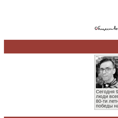
Сегодня 9
люди все
80-ти ле
победы н