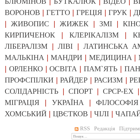
|
|
|
БЛЮМІНОВ
БУТКАЛЮК
ВІДЕО
В
|
|
|
|
ВОРОНОВ
ГЕТТО
ГРЕЦІЯ
ГРУК
Д
|
|
|
|
ЖИВОПИС
ЖИЖЕК
ЗМІ
КІН
|
|
КИРПИЧЕНОК
КЛЕРІКАЛІЗМ
К
|
|
ЛІБЕРАЛІЗМ
ЛІВІ
ЛАТИНСЬКА А
|
|
|
МАЛЬКІНА
МАНДРИ
МЕДИЦИНА
|
|
|
|
ОРЛЕНКО
ОСВІТА
ПАМ`ЯТЬ
ПА
|
|
|
ПРОФСПІЛКИ
РАЙДЕР
РАСИЗМ
РЕ
|
|
СОЛІДАРНІСТЬ
СПОРТ
СРСР-EX
|
|
МІГРАЦІЯ
УКРАЇНА
ФІЛОСОФІЯ
|
|
|
ХОМСЬКИЙ
ЦВЄТКОВ
ЧІЛІ
ЧАПА
RSS
Редакція
Підтрим