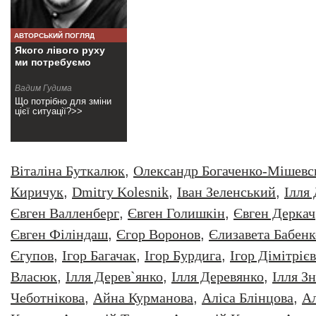
АВТОРСЬКИЙ ПОГЛЯД
Якого лівого руху
ми потребуємо
Вадим Гудима
Що потрібно для зміни
цієї ситуації?>>
Віталіна Буткалюк
,
Олександр Богаченко-Мішевс
Киричук
,
Dmitry Kolesnik
,
Iван Зеленський
,
Iлля
Євген Валленберг
,
Євген Голишкін
,
Євген Деркач
Євген Філіндаш
,
Єгор Воронов
,
Єлизавета Бабенк
Єгупов
,
Ігор Багачак
,
Ігор Бурдига
,
Ігор Дімітрієв
Власюк
,
Ілля Дерев`янко
,
Ілля Деревянко
,
Ілля З
Чеботнікова
,
Айна Курманова
,
Аліса Блінцова
,
Ал