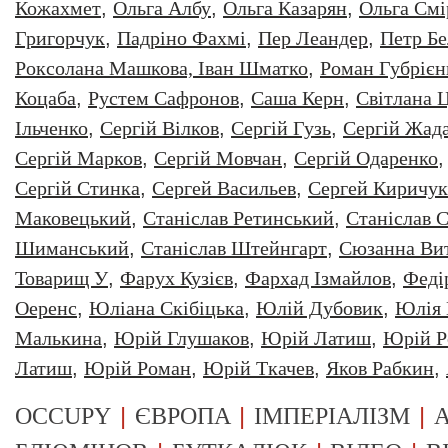
Кожахмет
,
Ольга Албу
,
Ольга Казарян
,
Ольга Смі
Григорчук
,
Падріно Фахмі
,
Пер Леандер
,
Петр Бе
Роксолана Машкова, Іван Шматко
,
Роман Губрiєн
Коцаба
,
Рустем Сафронов
,
Саша Керн
,
Світлана 
Ільченко
,
Сергій Вілков
,
Сергій Гузь
,
Сергій Жад
Сергій Марков
,
Сергій Мовчан
,
Сергій Одаренко
Сергій Стинка
,
Сергей Васильев
,
Сергей Киричук
Маковецький
,
Станіслав Ретинський
,
Станіслав С
Шиманський
,
Станіслав Штейнгарт
,
Сюзанна Ви
Товарищ У
,
Фарух Кузієв
,
Фархад Ізмайлов
,
Феді
Оеренс
,
Юліана Скібіцька
,
Юлій Дубовик
,
Юлія 
Малькина
,
Юрiй Глушаков
,
Юрiй Латиш
,
Юрiй Р
Латиш
,
Юрій Роман
,
Юрій Ткачев
,
Яков Рабкин
,
|
|
|
OCCUPY
ЄВРОПА
ІМПЕРІАЛІЗМ
А