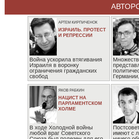
АВТОР
АРТЕМ КИРПИЧЕНОК
ИЗРАИЛЬ. ПРОТЕСТ
И РЕПРЕССИИ
Война ускорила втягивания
Множеств
Израиля в воронку
представ
ограничения гражданских
политиче
свобод
Германии,
последни
ЯКОВ РАБКИН
НАЦИСТ НА
ПАРЛАМЕНТСКОМ
ХОЛМЕ
В ходе Холодной войны
Постсове
любой враг Советского
имеют с 
Союза был полезен для его
ничего об