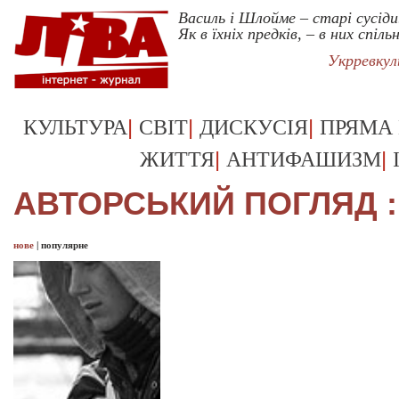
Василь і Шлойме – старі сусіди
Як в їхніх предків, – в них спільн
Укрревку
|
|
|
КУЛЬТУРА
СВІТ
ДИСКУСІЯ
ПРЯМА
|
|
ЖИТТЯ
АНТИФАШИЗМ
АВТОРСЬКИЙ ПОГЛЯД :
нове
|
популярне