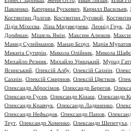
Ернест Заріньш
,
Женя Отто
,
Иван Лизан
,
Илья Г
Павленко
,
Катерина Рускевич
,
Кирилл Васильев
,
Костянтин Долгов
,
Костянтин Луговой
,
Костянти
Лідія Міхєєва
,
Ліна Мядзведзева
,
Леонiд Грук
,
Л
Дорфман
,
Мішель Ямін
,
Максим Алюков
,
Макси
Мамед Сулейманов
,
Манар Бсоул
,
Марія Муратов
Микита Сутирін
,
Микола Олійник
,
Микола Шафо
Михайло Резник
,
Михайло Урицький
,
Мурад Гат
Ясинський
,
Олексiй Албу
,
Олексiй Сахнiн
,
Олекс
Сахнін
,
Олексій Смирнов
,
Олексій Цвєтков
,
Олек
Олександр Абросімов
,
Олександр Берегов
,
Олекс
Олександр Гусев
,
Олександр Кінаш
,
Олександр К
Олександр Кравчук
,
Олександр Ладиненко
,
Олекс
Олександр Нефьодов
,
Олександр Панов
,
Олександ
Теут
,
Олександр Хоменко
,
Олександр Шепетуха
,