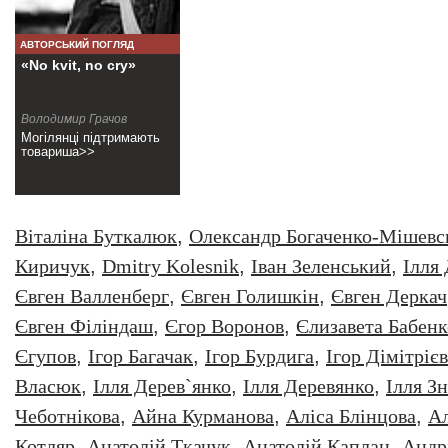
АВТОРСЬКИЙ ПОГЛЯД
«No kvit, no cry»
Володимир Грачов
Могілянці підтримають
товариша>>
Віталіна Буткалюк
,
Олександр Богаченко-Мішевс
Киричук
,
Dmitry Kolesnik
,
Iван Зеленський
,
Iлля
Євген Валленберг
,
Євген Голишкін
,
Євген Деркач
Євген Філіндаш
,
Єгор Воронов
,
Єлизавета Бабенк
Єгупов
,
Ігор Багачак
,
Ігор Бурдига
,
Ігор Дімітрієв
Власюк
,
Ілля Дерев`янко
,
Ілля Деревянко
,
Ілля З
Чеботнікова
,
Айна Курманова
,
Аліса Блінцова
,
Ал
Котляр
,
Анатолiй Ткачук
,
Анатолій Каплан
,
Андр