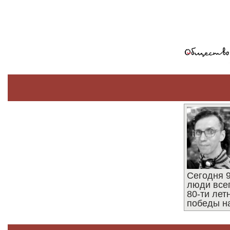
Сегодня 9
люди все
80-ти ле
победы н