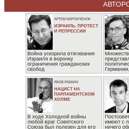
АВТОР
АРТЕМ КИРПИЧЕНОК
ИЗРАИЛЬ. ПРОТЕСТ
И РЕПРЕССИИ
Война ускорила втягивания
Множеств
Израиля в воронку
представ
ограничения гражданских
политиче
свобод
Германии,
последни
ЯКОВ РАБКИН
НАЦИСТ НА
ПАРЛАМЕНТСКОМ
ХОЛМЕ
В ходе Холодной войны
Постсове
любой враг Советского
имеют с 
Союза был полезен для его
ничего об