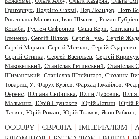
Кожахмет
,
Ольга Албу
,
Ольга Казарян
,
Ольга Смі
Григорчук
,
Падріно Фахмі
,
Пер Леандер
,
Петр Бе
Роксолана Машкова, Іван Шматко
,
Роман Губрiєн
Коцаба
,
Рустем Сафронов
,
Саша Керн
,
Світлана 
Ільченко
,
Сергій Вілков
,
Сергій Гузь
,
Сергій Жад
Сергій Марков
,
Сергій Мовчан
,
Сергій Одаренко
Сергій Стинка
,
Сергей Васильев
,
Сергей Киричук
Маковецький
,
Станіслав Ретинський
,
Станіслав С
Шиманський
,
Станіслав Штейнгарт
,
Сюзанна Ви
Товарищ У
,
Фарух Кузієв
,
Фархад Ізмайлов
,
Феді
Оеренс
,
Юліана Скібіцька
,
Юлій Дубовик
,
Юлія 
Малькина
,
Юрiй Глушаков
,
Юрiй Латиш
,
Юрiй Р
Латиш
,
Юрій Роман
,
Юрій Ткачев
,
Яков Рабкин
,
|
|
|
OCCUPY
ЄВРОПА
ІМПЕРІАЛІЗМ
А
|
|
|
БЛЮМІНОВ
БУТКАЛЮК
ВІДЕО
В