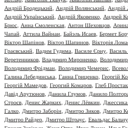
Андрій Бродецький
,
Андрій Волянський
,
Андрій
Андрій Український
,
Андрій Яковенко
,
Андрей К
Брюс
,
Анна Смоленская
,
Антон Шеховцов
,
Арин
Чапай
,
Аттила Вайнаи
,
Байэль Исаев
,
Бермет Бор
Віктор Шапінов
,
Віктор Шапинов
,
Вікторія Лома
Граєвський
,
Вадим Гудима
,
Василе Єрну
,
Василь
Веретенников
,
Владимир Мироненко
,
Володимир
Володимир Фрідман
,
Володимир Чемерис
,
Всево
Галина Лебединська
,
Ганна Гриценко
,
Георгiй К
Георгій Мамедов
,
Георгий Комаров
,
Глеб Простак
Давiд Арутюнов
,
Данила Глумов
,
Данило Полтор
Строєв
,
Денис Жарких
,
Денис Лёвкин
,
Джессика
Галко
,
Дмитро Заборiн
,
Дмитро Зиков
,
Дмитро К
Дмитро Райдер
,
Дмитро Штраус
,
Евальдас Бальч