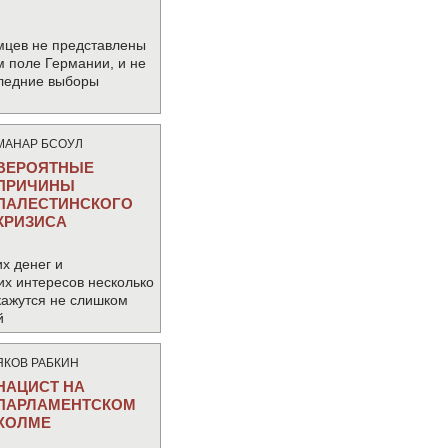
мцев не представлены
м поле Германии, и не
следние выборы
МАНАР БСОУЛ
ВЕРОЯТНЫЕ
ПРИЧИНЫ
ПАЛЕСТИНСКОГО
КРИЗИСА
х денег и
их интересов несколько
кажутся не слишком
й
ЯКОВ РАБКИН
НАЦИСТ НА
ПАРЛАМЕНТСКОМ
ХОЛМЕ