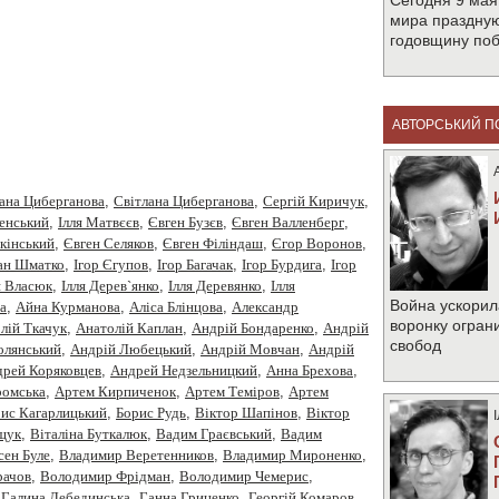
Сегодня 9 мая
мира праздную
годовщину по
АВТОРСЬКИЙ П
ана Циберганова
,
Cвітлана Циберганова
,
Cергiй Киричук
,
менський
,
Iлля Матвєєв
,
Євген Бузєв
,
Євген Валленберг
,
кінський
,
Євген Селяков
,
Євген Філіндаш
,
Єгор Воронов
,
ан Шматко
,
Ігор Єгупов
,
Ігор Багачак
,
Ігор Бурдига
,
Ігор
я Власюк
,
Ілля Дерев`янко
,
Ілля Деревянко
,
Ілля
Война ускорил
а
,
Айна Курманова
,
Аліса Блінцова
,
Александр
воронку огран
лiй Ткачук
,
Анатолій Каплан
,
Андрiй Бондаренко
,
Андрiй
свобод
олянський
,
Андрій Любецький
,
Андрій Мовчан
,
Андрій
рей Коряковцев
,
Андрей Недзельницкий
,
Анна Брехова
,
омська
,
Артем Кирпиченок
,
Артем Теміров
,
Артем
ис Кагарлицький
,
Борис Рудь
,
Вiктор Шапiнов
,
Віктор
щук
,
Віталіна Буткалюк
,
Вадим Граєвський
,
Вадим
сен Буле
,
Владимир Веретенников
,
Владимир Мироненко
,
рачов
,
Володимир Фрідман
,
Володимир Чемерис
,
,
Галина Лебединська
,
Ганна Гриценко
,
Георгiй Комаров
,