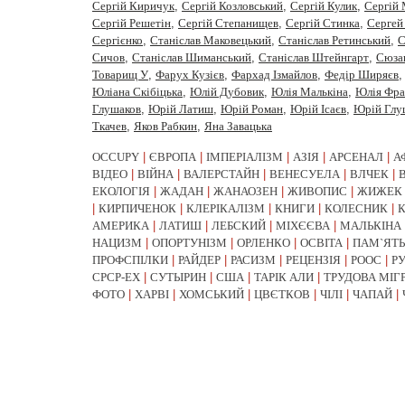
Сергій Киричук
,
Сергій Козловський
,
Сергій Кулик
,
Сергій
Сергій Решетін
,
Сергій Степанищев
,
Сергій Стинка
,
Сергей
Сергiєнко
,
Станіслав Маковецький
,
Станіслав Ретинський
,
С
Сичов
,
Станіслав Шиманський
,
Станіслав Штейнгарт
,
Сюза
Товарищ У
,
Фарух Кузієв
,
Фархад Ізмайлов
,
Федір Ширяєв
Юліана Скібіцька
,
Юлій Дубовик
,
Юлія Малькіна
,
Юлія Фра
Глушаков
,
Юрiй Латиш
,
Юрiй Роман
,
Юрій Ісаєв
,
Юрій Глу
Ткачев
,
Яков Рабкин
,
Яна Завацька
OCCUPY
|
ЄВРОПА
|
ІМПЕРІАЛІЗМ
|
АЗІЯ
|
АРСЕНАЛ
|
А
ВІДЕО
|
ВІЙНА
|
ВАЛЕРСТАЙН
|
ВЕНЕСУЕЛА
|
ВЛЧЕК
|
ЕКОЛОГІЯ
|
ЖАДАН
|
ЖАНАОЗЕН
|
ЖИВОПИС
|
ЖИЖЕК
|
КИРПИЧЕНОК
|
КЛЕРІКАЛІЗМ
|
КНИГИ
|
КОЛЕСНИК
|
АМЕРИКА
|
ЛАТИШ
|
ЛЕБСКИЙ
|
МІХЄЄВА
|
МАЛЬКІНА
НАЦИЗМ
|
ОПОРТУНІЗМ
|
ОРЛЕНКО
|
ОСВІТА
|
ПАМ`ЯТЬ
ПРОФСПІЛКИ
|
РАЙДЕР
|
РАСИЗМ
|
РЕЦЕНЗІЯ
|
РООС
|
Р
СРСР-EX
|
СУТЫРИН
|
США
|
ТАРІК АЛИ
|
ТРУДОВА МІГ
ФОТО
|
ХАРВІ
|
ХОМСЬКИЙ
|
ЦВЄТКОВ
|
ЧІЛІ
|
ЧАПАЙ
|