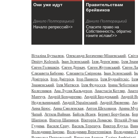
Они уже идут
Правительствам
брейвиков
Данило Полторацький
Данило Полторацький
Начало репрессий>>
Спасите право на
Собственность, обратно
гоните ислам!>>
Віталіна Буткалюк
,
Олександр Богаченко-Мішевський
,
Cвiтл
Dmitry Kolesnik
,
Iван Зеленський
,
Iлля Дерев`янко
,
Iлля Зна
Євген Голишкін
,
Євген Деркач
,
Євген Жутовський
,
Євген Ла
Єлизавета Бабенко
,
Єлизавета Смірнова
,
Іван Зеленський
,
Ів
Дімітрієв
,
Ігор Дмітрієв
,
Ігор Панюта
,
Ілля Будрайтскіс
,
Ілл
Знаменський
,
Ілля Матвєєв
,
Ілля Фєдосєєв
,
Ірина Чеботніков
Колесников
,
Ана Лусия Кальдерон
,
Анастасiя Котляр
,
Анато
Манчук
,
Андрій Бондаренко
,
Андрій Бродецький
,
Андрій В
Недзельницький
,
Андрій Український
,
Андрій Яковенко
,
Анд
Анна Брюс
,
Анна Смоленская
,
Антон Шеховцов
,
Арина Мур
Чапай
,
Аттила Вайнаи
,
Байэль Исаев
,
Бермет Борубаєва
,
Бор
Шапінов
,
Віктор Шапинов
,
Вікторія Ломаско
,
Віталій Лука
Гудима
,
Василе Єрну
,
Василь Терещук
,
Виктор Ядуха
,
Вин
Володимир Іщенко
,
Володимир Веретенніков
,
Володимир Г
Всеволод Петровський
,
Вячеслав Азаров
,
Галіна Амфіміаді