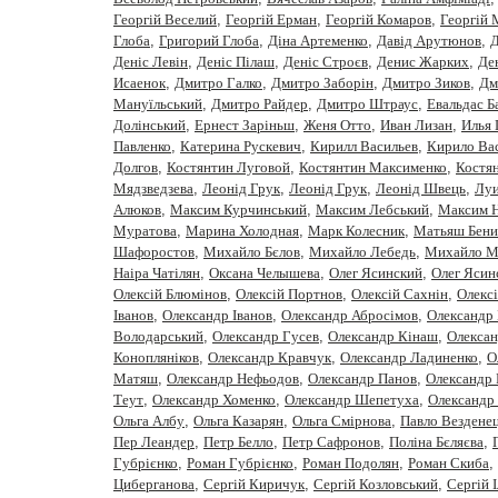
Георгій Веселий
,
Георгій Ерман
,
Георгій Комаров
,
Георгій
Глоба
,
Григорий Глоба
,
Діна Артеменко
,
Давiд Арутюнов
,
Д
Деніс Левін
,
Деніс Пілаш
,
Деніс Строєв
,
Денис Жарких
,
Де
Исаенок
,
Дмитро Галко
,
Дмитро Заборiн
,
Дмитро Зиков
,
Дм
Мануїльський
,
Дмитро Райдер
,
Дмитро Штраус
,
Евальдас Б
Долінський
,
Ернест Заріньш
,
Женя Отто
,
Иван Лизан
,
Илья 
Павленко
,
Катерина Рускевич
,
Кирилл Васильев
,
Кирило Вас
Долгов
,
Костянтин Луговой
,
Костянтин Максименко
,
Костя
Мядзведзева
,
Леонiд Грук
,
Леонід Грук
,
Леонід Швець
,
Луи
Алюков
,
Максим Курчинський
,
Максим Лебський
,
Максим 
Муратова
,
Марина Холодная
,
Марк Колесник
,
Матьяш Бени
Шафоростов
,
Михайло Бєлов
,
Михайло Лебедь
,
Михайло М
Наіра Чатілян
,
Оксана Челышева
,
Олег Ясинский
,
Олег Ясин
Олексій Блюмінов
,
Олексій Портнов
,
Олексій Сахнін
,
Олекс
Iванов
,
Олександр Іванов
,
Олександр Абросімов
,
Олександр 
Володарський
,
Олександр Гусев
,
Олександр Кінаш
,
Олекса
Конопляніков
,
Олександр Кравчук
,
Олександр Ладиненко
,
О
Матяш
,
Олександр Нефьодов
,
Олександр Панов
,
Олександр 
Теут
,
Олександр Хоменко
,
Олександр Шепетуха
,
Олександр
Ольга Албу
,
Ольга Казарян
,
Ольга Смірнова
,
Павло Вездене
Пер Леандер
,
Петр Белло
,
Петр Сафронов
,
Полiна Бєляєва
,
Губрiєнко
,
Роман Губрієнко
,
Роман Подолян
,
Роман Скиба
,
Циберганова
,
Сергiй Киричук
,
Сергiй Козловський
,
Сергій 