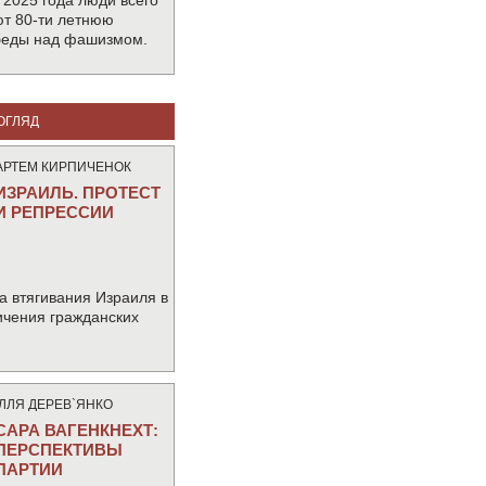
 2025 года люди всего
т 80-ти летнюю
беды над фашизмом.
ОГЛЯД
АРТЕМ КИРПИЧЕНОК
ИЗРАИЛЬ. ПРОТЕСТ
И РЕПРЕССИИ
а втягивания Израиля в
ичения гражданских
IЛЛЯ ДЕРЕВ`ЯНКО
САРА ВАГЕНКНЕХТ:
ПЕРСПЕКТИВЫ
ПАРТИИ