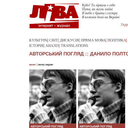
Kубо! Ти зірвала з себе
Пута, як вузли зміїні
В тебе є брати і сестри
В кожнім домі на Вкраїні
Укрр
КУЛЬТУРА
|
СВІТ
|
ДИСКУСІЯ
|
ПРЯМА МОВА
|
ПОЛІТИКА
|
ІСТОРІЯ
|
АНАЛІЗ
|
TRANSLATIONS
АВТОРСЬКИЙ ПОГЛЯД :: ДАНИЛО ПОЛТ
нове
|
популярне
АВТОРСЬКИЙ ПОГЛЯД
АВТОРСЬКИЙ ПОГЛЯД