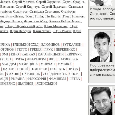
 Марков
,
Сергій Мовчан
,
Сергій Одаренко
,
Сергій Одарич
,
 Васильев
,
Сергей Киричук
,
Сергей Падалкин
,
Станiслав
В ходе Холодн
таніслав Сілантьєв
,
Станіслав Сергієнко
,
Станіслав
Советского Со
нна Витт-Шталь
,
Тємур Піпія
,
Тім Настін
,
Тімур Нізамов
,
его противник
,
Федор Ширяєв
,
Франсіско Абад
,
Химена Нейра Оеренс
,
нк
,
Юлиус Жуковский-Кребс
,
Юлия Малькина
,
Юрiй
шаков
,
Юрій Лєбєдєв
,
Юрій Латиш
,
Юрій Роман
,
Юрій
ФРИКА
|
БЛИЗЬКИЙ СХІД
|
БЛЮМІНОВ
|
БУТКАЛЮК
|
ВОРОНОВ
|
ГЕТТО
|
ГРЕЦІЯ
|
ГРУК
|
ДЕРЕВЯНКО
|
|
ЗМІ
|
КІНО
|
КАВКАЗ
|
КАГАРЛИЦЬКИЙ
|
КИРИЧУК
КОРБИН
|
КРИЗА
|
ЛІБЕРАЛІЗМ
|
ЛІВІ
|
ЛАТИНСЬКА
|
МАНДРИ
|
МЕДИЦИНА
|
МОВЧАН
|
МУЗИКА
|
Постсоветские
|
ПАНОВ
|
ПОЕЗІЇ
|
ПОЛІТИКИ
|
ПОСТАТЬ
|
ПРОЗА
|
либерализмом 
УДЬ
|
САХНІН
|
СКРИПНИК
|
СОЛІДАРНІСТЬ
|
СПОРТ
|
считая назван
РАЦІЯ
|
УКРАЇНА
|
ФІЛОСОФІЯ
|
ФЕМІНІЗМ
|
ФЕТВА
|
ЧЕМЕРИС
|
ШАПІНОВ
|
ЯСИНСЬКИЙ