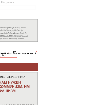
Підтримка
xwwm3vpg35wqgw28wlqpl2ltcvnh
6p2nlxhu56wwgjsyl3y7euzzjvf
nmawckajx7xr5wgdmnagn3j4gjv7x
23022AE8e888b8d9B1213846ecaC0
ckgc2hwuq43f29488vngvrejq4dq
ИЛЬЯ ДЕРЕВЯНКО
НАМ НУЖЕН
КОММУНИЗМ, ИМ -
ФАШИЗМ