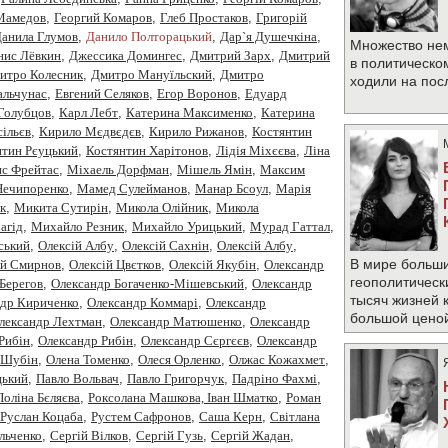
 Мамедов
,
Георгий Комаров
,
Глеб Простаков
,
Григорій
анила Глумов
,
Данило Полторацький
,
Дар`я Душечкіна
,
Множество не
нис Лёвкин
,
Джессика Домингес
,
Дмитрий Зарх
,
Дмитрий
в политическо
итро Колесник
,
Дмитро Мануїльский
,
Дмитро
ходили на по
альчунас
,
Евгений Селяков
,
Егор Воронов
,
Едуард
Голубцов
,
Карл Лебт
,
Катерина Максименко
,
Катерина
ільєв
,
Кирило Мєдвєдєв
,
Кирило Рижанов
,
Костянтин
нтин Рєуцький
,
Костянтин Харітонов
,
Лідія Міхєєва
,
Ліна
с Фрейтас
,
Міхаель Дорфман
,
Мішель Ямін
,
Максим
Нечипоренко
,
Мамед Сулейманов
,
Манар Бсоул
,
Марія
к
,
Микита Сутирін
,
Микола Олійник
,
Микола
агід
,
Михайло Резник
,
Михайло Урицький
,
Мурад Гаттал
,
ський
,
Олексiй Албу
,
Олексiй Сахнiн
,
Олексій Албу
,
В мире больши
ій Смирнов
,
Олексій Цвєтков
,
Олексій Якубін
,
Олександр
геополитическ
Берегов
,
Олександр Богаченко-Мішевський
,
Олександр
тысяч жизней 
ндр Кириченко
,
Олександр Коммарі
,
Олександр
большой цено
лександр Лехтман
,
Олександр Матюшенко
,
Олександр
Рибiн
,
Олександр Рибін
,
Олександр Сєргєєв
,
Олександр
 Шубін
,
Олена Томенко
,
Олеся Орленко
,
Олжас Кожахмет
,
цький
,
Павло Вольвач
,
Павло Григорчук
,
Падріно Фахмі
,
Поліна Бєляєва
,
Роксолана Машкова, Іван Шматко
,
Роман
Руслан Коцаба
,
Рустем Сафронов
,
Саша Керн
,
Світлана
Ільченко
,
Сергій Вілков
,
Сергій Гузь
,
Сергій Жадан
,