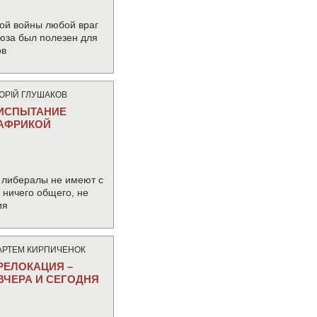
ой войны любой враг
юза был полезен для
ов
ЮРIЙ ГЛУШАКОВ
ИСПЫТАНИЕ
АФРИКОЙ
 либералы не имеют с
ничего общего, не
ия
АРТЕМ КИРПИЧЕНОК
РЕЛОКАЦИЯ –
ВЧЕРА И СЕГОДНЯ