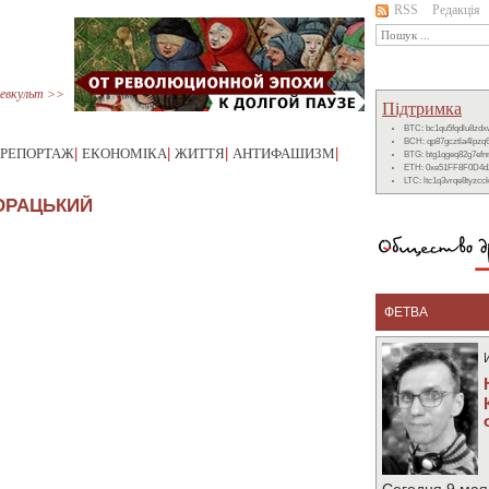
RSS
Редакція
евкульт >>
Підтримка
BTC: bc1qu5fqdlu8zd
BCH: qp87gcztla4lpzq
РЕПОРТАЖ
|
ЕКОНОМІКА
|
ЖИТТЯ
|
АНТИФАШИЗМ
|
BTG: btg1qgeq82g7ef
ETH: 0xe51FF8F0D4d
LTC: ltc1q3vrqe8tyzc
ОРАЦЬКИЙ
ФЕТВА