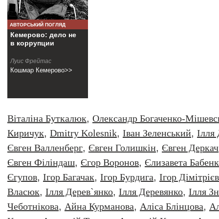
АВТОРСЬКИЙ ПОГЛЯД
Кемерово: дело не
в коррупции
Луис Фрейтас
Кошмар Кемерово>>
Віталіна Буткалюк
,
Олександр Богаченко-Мішевс
Киричук
,
Dmitry Kolesnik
,
Iван Зеленський
,
Iлля
Євген Валленберг
,
Євген Голишкін
,
Євген Деркач
Євген Філіндаш
,
Єгор Воронов
,
Єлизавета Бабенк
Єгупов
,
Ігор Багачак
,
Ігор Бурдига
,
Ігор Дімітрієв
Власюк
,
Ілля Дерев`янко
,
Ілля Деревянко
,
Ілля З
Чеботнікова
,
Айна Курманова
,
Аліса Блінцова
,
Ал