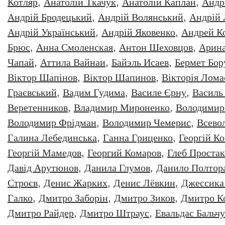
Котляр
,
Анатолiй Ткачук
,
Анатолій Каплан
,
Андр
Андрій Бродецький
,
Андрій Волянський
,
Андрій
Андрій Український
,
Андрій Яковенко
,
Андрей К
Брюс
,
Анна Смоленская
,
Антон Шеховцов
,
Арин
Чапай
,
Аттила Вайнаи
,
Байэль Исаев
,
Бермет Бор
Віктор Шапінов
,
Віктор Шапинов
,
Вікторія Лома
Граєвський
,
Вадим Гудима
,
Василе Єрну
,
Василь
Веретенников
,
Владимир Мироненко
,
Володимир
Володимир Фрідман
,
Володимир Чемерис
,
Всево
Галина Лебединська
,
Ганна Гриценко
,
Георгiй К
Георгій Мамедов
,
Георгий Комаров
,
Глеб Простак
Давiд Арутюнов
,
Данила Глумов
,
Данило Полтор
Строєв
,
Денис Жарких
,
Денис Лёвкин
,
Джессика
Галко
,
Дмитро Заборiн
,
Дмитро Зиков
,
Дмитро К
Дмитро Райдер
,
Дмитро Штраус
,
Евальдас Бальч