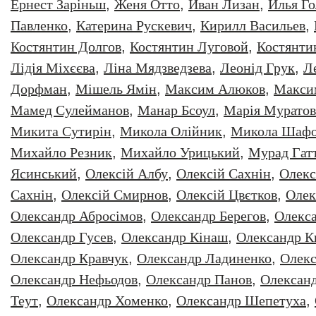
Ернест Заріньш
,
Женя Отто
,
Иван Лизан
,
Илья Г
Павленко
,
Катерина Рускевич
,
Кирилл Васильев
,
Костянтин Долгов
,
Костянтин Луговой
,
Костянти
Лідія Міхєєва
,
Ліна Мядзведзева
,
Леонiд Грук
,
Л
Дорфман
,
Мішель Ямін
,
Максим Алюков
,
Макси
Мамед Сулейманов
,
Манар Бсоул
,
Марія Муратов
Микита Сутирін
,
Микола Олійник
,
Микола Шафо
Михайло Резник
,
Михайло Урицький
,
Мурад Гат
Ясинський
,
Олексiй Албу
,
Олексiй Сахнiн
,
Олекс
Сахнін
,
Олексій Смирнов
,
Олексій Цвєтков
,
Олек
Олександр Абросімов
,
Олександр Берегов
,
Олекс
Олександр Гусев
,
Олександр Кінаш
,
Олександр К
Олександр Кравчук
,
Олександр Ладиненко
,
Олекс
Олександр Нефьодов
,
Олександр Панов
,
Олександ
Теут
,
Олександр Хоменко
,
Олександр Шепетуха
,