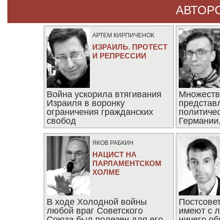
АВТОР
АРТЕМ КИРПИЧЕНОК
ИЗРАИЛЬ. ПРОТЕСТ
И РЕПРЕССИИ
Война ускорила втягивания
Множеств
Израиля в воронку
представ
ограничения гражданских
политиче
свобод
Германии,
последни
ЯКОВ РАБКИН
НАЦИСТ НА
ПАРЛАМЕНТСКОМ
ХОЛМЕ
В ходе Холодной войны
Постсове
любой враг Советского
имеют с 
Союза был полезен для его
ничего об