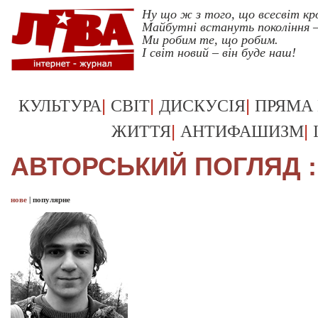
Ну що ж з того, що всесвіт кр
Майбутні встануть покоління –
Ми робим те, що робим.
І світ новий – він буде наш!
|
|
|
КУЛЬТУРА
СВІТ
ДИСКУСІЯ
ПРЯМА
|
|
ЖИТТЯ
АНТИФАШИЗМ
АВТОРСЬКИЙ ПОГЛЯД :
нове
|
популярне