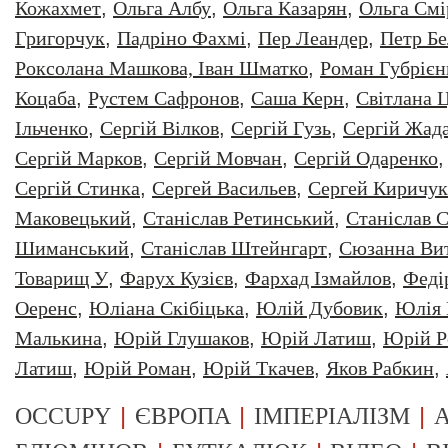
Кожахмет
,
Ольга Албу
,
Ольга Казарян
,
Ольга Смі
Григорчук
,
Падріно Фахмі
,
Пер Леандер
,
Петр Бе
Роксолана Машкова, Іван Шматко
,
Роман Губрiєн
Коцаба
,
Рустем Сафронов
,
Саша Керн
,
Світлана 
Ільченко
,
Сергій Вілков
,
Сергій Гузь
,
Сергій Жад
Сергій Марков
,
Сергій Мовчан
,
Сергій Одаренко
Сергій Стинка
,
Сергей Васильев
,
Сергей Киричук
Маковецький
,
Станіслав Ретинський
,
Станіслав С
Шиманський
,
Станіслав Штейнгарт
,
Сюзанна Ви
Товарищ У
,
Фарух Кузієв
,
Фархад Ізмайлов
,
Феді
Оеренс
,
Юліана Скібіцька
,
Юлій Дубовик
,
Юлія 
Малькина
,
Юрiй Глушаков
,
Юрiй Латиш
,
Юрiй Р
Латиш
,
Юрій Роман
,
Юрій Ткачев
,
Яков Рабкин
,
|
|
|
OCCUPY
ЄВРОПА
ІМПЕРІАЛІЗМ
А