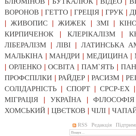
|
|
|
БЛЮМІНОВ
БУТКАЛЮК
ВІДЕО
В
|
|
|
|
ВОРОНОВ
ГЕТТО
ГРЕЦІЯ
ГРУК
Д
|
|
|
|
ЖИВОПИС
ЖИЖЕК
ЗМІ
КІН
|
|
КИРПИЧЕНОК
КЛЕРІКАЛІЗМ
К
|
|
ЛІБЕРАЛІЗМ
ЛІВІ
ЛАТИНСЬКА А
|
|
|
МАЛЬКІНА
МАНДРИ
МЕДИЦИНА
|
|
|
|
ОРЛЕНКО
ОСВІТА
ПАМ`ЯТЬ
ПА
|
|
|
ПРОФСПІЛКИ
РАЙДЕР
РАСИЗМ
РЕ
|
|
СОЛІДАРНІСТЬ
СПОРТ
СРСР-EX
|
|
МІГРАЦІЯ
УКРАЇНА
ФІЛОСОФІЯ
|
|
|
ХОМСЬКИЙ
ЦВЄТКОВ
ЧІЛІ
ЧАПА
RSS
Редакція
Підтрим