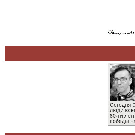
Сегодня 9
люди все
80-ти ле
победы н