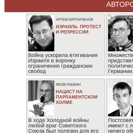
АВТОР
АРТЕМ КИРПИЧЕНОК
ИЗРАИЛЬ. ПРОТЕСТ
И РЕПРЕССИИ
Война ускорила втягивания
Множеств
Израиля в воронку
представ
ограничения гражданских
политиче
свобод
Германии,
последни
ЯКОВ РАБКИН
НАЦИСТ НА
ПАРЛАМЕНТСКОМ
ХОЛМЕ
В ходе Холодной войны
Постсове
любой враг Советского
имеют с 
Союза был полезен для его
ничего об