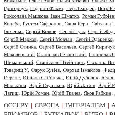
Кожахмет
,
Ольга Албу
,
Ольга Казарян
,
Ольга Смі
Григорчук
,
Падріно Фахмі
,
Пер Леандер
,
Петр Бе
Роксолана Машкова, Іван Шматко
,
Роман Губрiєн
Коцаба
,
Рустем Сафронов
,
Саша Керн
,
Світлана 
Ільченко
,
Сергій Вілков
,
Сергій Гузь
,
Сергій Жад
Сергій Марков
,
Сергій Мовчан
,
Сергій Одаренко
Сергій Стинка
,
Сергей Васильев
,
Сергей Киричук
Маковецький
,
Станіслав Ретинський
,
Станіслав С
Шиманський
,
Станіслав Штейнгарт
,
Сюзанна Ви
Товарищ У
,
Фарух Кузієв
,
Фархад Ізмайлов
,
Феді
Оеренс
,
Юліана Скібіцька
,
Юлій Дубовик
,
Юлія 
Малькина
,
Юрiй Глушаков
,
Юрiй Латиш
,
Юрiй Р
Латиш
,
Юрій Роман
,
Юрій Ткачев
,
Яков Рабкин
,
|
|
|
OCCUPY
ЄВРОПА
ІМПЕРІАЛІЗМ
А
|
|
|
БЛЮМІНОВ
БУТКАЛЮК
ВІДЕО
В