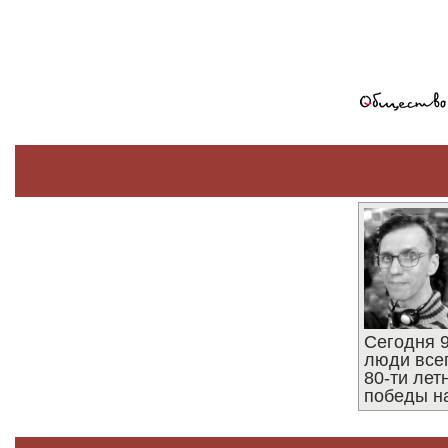
Сегодня 9
люди все
80-ти ле
победы н