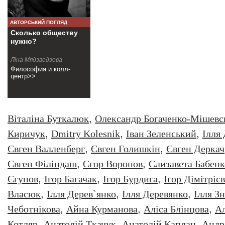
АВТОРСЬКИЙ ПОГЛЯД
Сколько обществу
нужно?
Ліна Мядзведзева
Философия и колл-
центр>>
Віталіна Буткалюк
,
Олександр Богаченко-Мішевс
Киричук
,
Dmitry Kolesnik
,
Iван Зеленський
,
Iлля
Євген Валленберг
,
Євген Голишкін
,
Євген Деркач
Євген Філіндаш
,
Єгор Воронов
,
Єлизавета Бабенк
Єгупов
,
Ігор Багачак
,
Ігор Бурдига
,
Ігор Дімітрієв
Власюк
,
Ілля Дерев`янко
,
Ілля Деревянко
,
Ілля З
Чеботнікова
,
Айна Курманова
,
Аліса Блінцова
,
Ал
Котляр
,
Анатолiй Ткачук
,
Анатолій Каплан
,
Андр