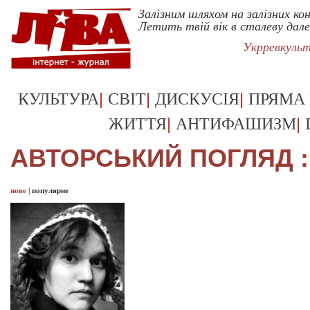
Залізним шляхом на залізних ко
Летить твій вік в сталеву дале
Укрревкуль
|
|
|
КУЛЬТУРА
СВІТ
ДИСКУСІЯ
ПРЯМА
|
|
ЖИТТЯ
АНТИФАШИЗМ
АВТОРСЬКИЙ ПОГЛЯД :
нове
|
популярне