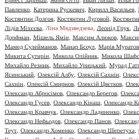
Ернест Заріньш
,
Женя Отто
,
Иван Лизан
,
Илья Г
Павленко
,
Катерина Рускевич
,
Кирилл Васильев
,
Костянтин Долгов
,
Костянтин Луговой
,
Костянти
Лідія Міхєєва
,
Ліна Мядзведзева
,
Леонiд Грук
,
Л
Дорфман
,
Мішель Ямін
,
Максим Алюков
,
Макси
Мамед Сулейманов
,
Манар Бсоул
,
Марія Муратов
Микита Сутирін
,
Микола Олійник
,
Микола Шафо
Михайло Резник
,
Михайло Урицький
,
Мурад Гат
Ясинський
,
Олексiй Албу
,
Олексiй Сахнiн
,
Олекс
Сахнін
,
Олексій Смирнов
,
Олексій Цвєтков
,
Олек
Олександр Абросімов
,
Олександр Берегов
,
Олекс
Олександр Гусев
,
Олександр Кінаш
,
Олександр К
Олександр Кравчук
,
Олександр Ладиненко
,
Олекс
Олександр Нефьодов
,
Олександр Панов
,
Олександ
Теут
,
Олександр Хоменко
,
Олександр Шепетуха
,