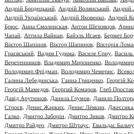
Андрій Бродецький
,
Андрій Волянський
,
Андрій
Андрій Український
,
Андрій Яковенко
,
Андрей К
Брюс
,
Анна Смоленская
,
Антон Шеховцов
,
Арин
Чапай
,
Аттила Вайнаи
,
Байэль Исаев
,
Бермет Бор
Віктор Шапінов
,
Віктор Шапинов
,
Вікторія Лома
Граєвський
,
Вадим Гудима
,
Василе Єрну
,
Василь
Веретенников
,
Владимир Мироненко
,
Володимир
Володимир Фрідман
,
Володимир Чемерис
,
Всево
Галина Лебединська
,
Ганна Гриценко
,
Георгiй К
Георгій Мамедов
,
Георгий Комаров
,
Глеб Простак
Давiд Арутюнов
,
Данила Глумов
,
Данило Полтор
Строєв
,
Денис Жарких
,
Денис Лёвкин
,
Джессика
Галко
,
Дмитро Заборiн
,
Дмитро Зиков
,
Дмитро К
Дмитро Райдер
,
Дмитро Штраус
,
Евальдас Бальч