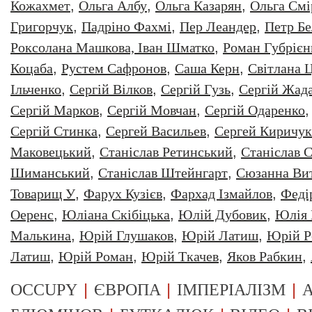
Кожахмет
,
Ольга Албу
,
Ольга Казарян
,
Ольга Смі
Григорчук
,
Падріно Фахмі
,
Пер Леандер
,
Петр Бе
Роксолана Машкова, Іван Шматко
,
Роман Губрiєн
Коцаба
,
Рустем Сафронов
,
Саша Керн
,
Світлана 
Ільченко
,
Сергій Вілков
,
Сергій Гузь
,
Сергій Жад
Сергій Марков
,
Сергій Мовчан
,
Сергій Одаренко
Сергій Стинка
,
Сергей Васильев
,
Сергей Киричук
Маковецький
,
Станіслав Ретинський
,
Станіслав С
Шиманський
,
Станіслав Штейнгарт
,
Сюзанна Ви
Товарищ У
,
Фарух Кузієв
,
Фархад Ізмайлов
,
Феді
Оеренс
,
Юліана Скібіцька
,
Юлій Дубовик
,
Юлія 
Малькина
,
Юрiй Глушаков
,
Юрiй Латиш
,
Юрiй Р
Латиш
,
Юрій Роман
,
Юрій Ткачев
,
Яков Рабкин
,
|
|
|
OCCUPY
ЄВРОПА
ІМПЕРІАЛІЗМ
А