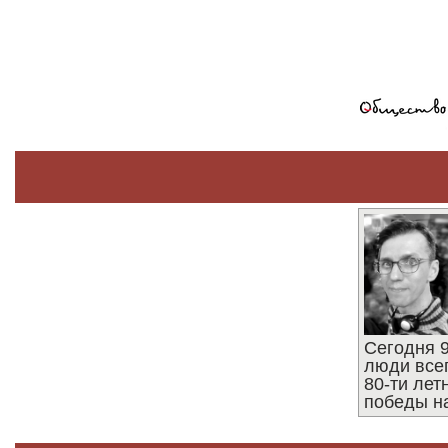
Сегодня 9
люди все
80-ти ле
победы н