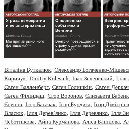
АВТОРСЬКИЙ ПОГЛЯД
АВТОРСЬКИЙ ПОГЛЯД
АВТОРСЬКИЙ П
Угроза демократии
О последних
Венгрия: кр
и ее альтернативы
событиях в
«реформы»
Венгрии
Матьяш Беник
Матьяш Беник
Матьяш Бени
Мы против рыночного
Венгрия превращается в
Правительств
фетишизма>>
страну с диктаторским
не случайно
режимом>>
задействовал
воинственну
риторику>>
Віталіна Буткалюк
,
Олександр Богаченко-Мішевс
Киричук
,
Dmitry Kolesnik
,
Iван Зеленський
,
Iлля
Євген Валленберг
,
Євген Голишкін
,
Євген Деркач
Євген Філіндаш
,
Єгор Воронов
,
Єлизавета Бабенк
Єгупов
,
Ігор Багачак
,
Ігор Бурдига
,
Ігор Дімітрієв
Власюк
,
Ілля Дерев`янко
,
Ілля Деревянко
,
Ілля З
Чеботнікова
,
Айна Курманова
,
Аліса Блінцова
,
Ал