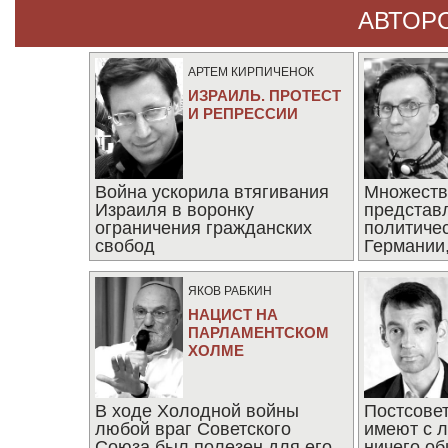
АВТОР
АРТЕМ КИРПИЧЕНОК
ИЗРАИЛЬ. ПРОТЕСТ
И РЕПРЕССИИ
Война ускорила втягивания
Множеств
Израиля в воронку
представ
ограничения гражданских
политиче
свобод
Германии,
последни
ЯКОВ РАБКИН
НАЦИСТ НА
ПАРЛАМЕНТСКОМ
ХОЛМЕ
В ходе Холодной войны
Постсове
любой враг Советского
имеют с 
Союза был полезен для его
ничего об