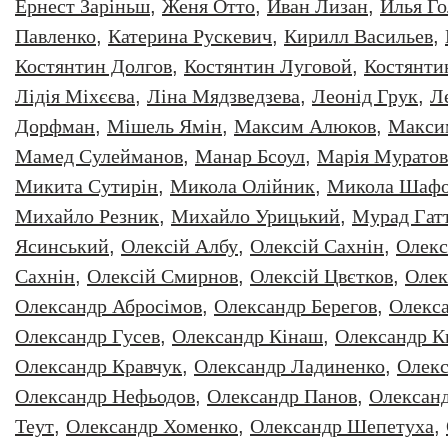
Ернест Заріньш
,
Женя Отто
,
Иван Лизан
,
Илья Г
Павленко
,
Катерина Рускевич
,
Кирилл Васильев
,
Костянтин Долгов
,
Костянтин Луговой
,
Костянти
Лідія Міхєєва
,
Ліна Мядзведзева
,
Леонiд Грук
,
Л
Дорфман
,
Мішель Ямін
,
Максим Алюков
,
Макси
Мамед Сулейманов
,
Манар Бсоул
,
Марія Муратов
Микита Сутирін
,
Микола Олійник
,
Микола Шафо
Михайло Резник
,
Михайло Урицький
,
Мурад Гат
Ясинський
,
Олексiй Албу
,
Олексiй Сахнiн
,
Олекс
Сахнін
,
Олексій Смирнов
,
Олексій Цвєтков
,
Олек
Олександр Абросімов
,
Олександр Берегов
,
Олекс
Олександр Гусев
,
Олександр Кінаш
,
Олександр К
Олександр Кравчук
,
Олександр Ладиненко
,
Олекс
Олександр Нефьодов
,
Олександр Панов
,
Олександ
Теут
,
Олександр Хоменко
,
Олександр Шепетуха
,