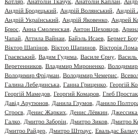
Котляр
,
Анатолiй Ткачук
,
Анатолій Каплан
,
Андр
Андрій Бродецький
,
Андрій Волянський
,
Андрій
Андрій Український
,
Андрій Яковенко
,
Андрей К
Брюс
,
Анна Смоленская
,
Антон Шеховцов
,
Арин
Чапай
,
Аттила Вайнаи
,
Байэль Исаев
,
Бермет Бор
Віктор Шапінов
,
Віктор Шапинов
,
Вікторія Лома
Граєвський
,
Вадим Гудима
,
Василе Єрну
,
Василь
Веретенников
,
Владимир Мироненко
,
Володимир
Володимир Фрідман
,
Володимир Чемерис
,
Всево
Галина Лебединська
,
Ганна Гриценко
,
Георгiй К
Георгій Мамедов
,
Георгий Комаров
,
Глеб Простак
Давiд Арутюнов
,
Данила Глумов
,
Данило Полтор
Строєв
,
Денис Жарких
,
Денис Лёвкин
,
Джессика
Галко
,
Дмитро Заборiн
,
Дмитро Зиков
,
Дмитро К
Дмитро Райдер
,
Дмитро Штраус
,
Евальдас Бальч