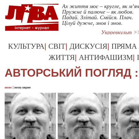
Ах життя моє – кругле, як м’яч
Пружне й палюче – як любов.
Падай. Злітай. Смійся. Плач.
Цілуй дужче, знов і знов.
Укрревкульт >
|
|
|
КУЛЬТУРА
СВІТ
ДИСКУСІЯ
ПРЯМА
|
|
ЖИТТЯ
АНТИФАШИЗМ
АВТОРСЬКИЙ ПОГЛЯД :
нове
|
популярне