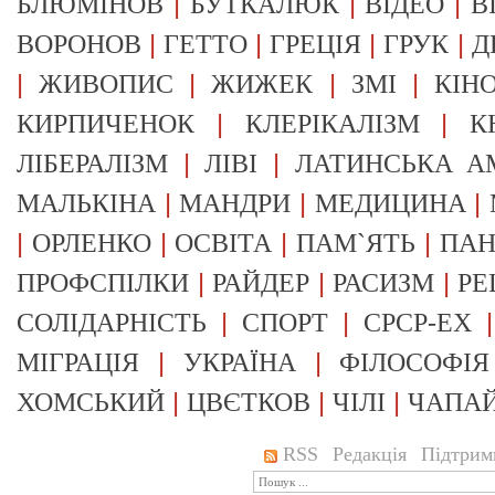
|
|
|
БЛЮМІНОВ
БУТКАЛЮК
ВІДЕО
В
|
|
|
|
ВОРОНОВ
ГЕТТО
ГРЕЦІЯ
ГРУК
Д
|
|
|
|
ЖИВОПИС
ЖИЖЕК
ЗМІ
КІН
|
|
КИРПИЧЕНОК
КЛЕРІКАЛІЗМ
К
|
|
ЛІБЕРАЛІЗМ
ЛІВІ
ЛАТИНСЬКА А
|
|
|
МАЛЬКІНА
МАНДРИ
МЕДИЦИНА
|
|
|
|
ОРЛЕНКО
ОСВІТА
ПАМ`ЯТЬ
ПА
|
|
|
ПРОФСПІЛКИ
РАЙДЕР
РАСИЗМ
РЕ
|
|
СОЛІДАРНІСТЬ
СПОРТ
СРСР-EX
|
|
МІГРАЦІЯ
УКРАЇНА
ФІЛОСОФІЯ
|
|
|
ХОМСЬКИЙ
ЦВЄТКОВ
ЧІЛІ
ЧАПА
RSS
Редакція
Підтрим