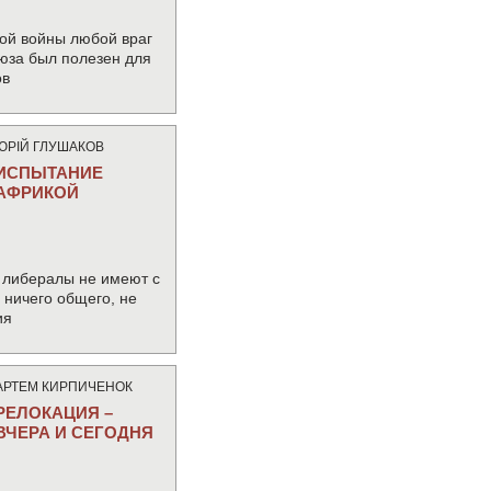
ой войны любой враг
юза был полезен для
ов
ЮРIЙ ГЛУШАКОВ
ИСПЫТАНИЕ
АФРИКОЙ
 либералы не имеют с
ничего общего, не
ия
АРТЕМ КИРПИЧЕНОК
РЕЛОКАЦИЯ –
ВЧЕРА И СЕГОДНЯ