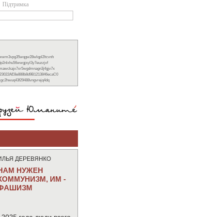
Підтримка
xwwm3vpg35wqgw28wlqpl2ltcvnh
6p2nlxhu56wwgjsyl3y7euzzjvf
nmawckajx7xr5wgdmnagn3j4gjv7x
23022AE8e888b8d9B1213846ecaC0
ckgc2hwuq43f29488vngvrejq4dq
ИЛЬЯ ДЕРЕВЯНКО
НАМ НУЖЕН
КОММУНИЗМ, ИМ -
ФАШИЗМ