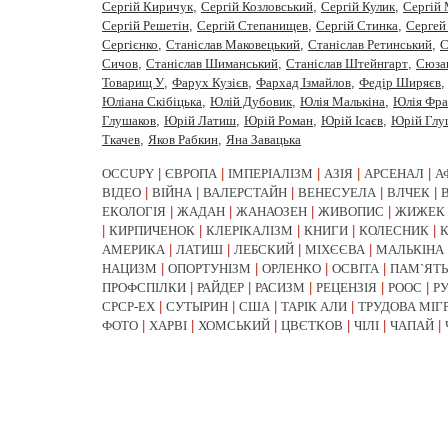
Сергій Киричук
,
Сергій Козловський
,
Сергій Кулик
,
Сергій
Сергій Решетін
,
Сергій Степанищев
,
Сергій Стинка
,
Сергей
Сергiєнко
,
Станіслав Маковецький
,
Станіслав Ретинський
,
С
Сичов
,
Станіслав Шиманський
,
Станіслав Штейнгарт
,
Сюза
Товарищ У
,
Фарух Кузієв
,
Фархад Ізмайлов
,
Федір Ширяєв
Юліана Скібіцька
,
Юлій Дубовик
,
Юлія Малькіна
,
Юлія Фра
Глушаков
,
Юрiй Латиш
,
Юрiй Роман
,
Юрій Ісаєв
,
Юрій Глу
Ткачев
,
Яков Рабкин
,
Яна Завацька
OCCUPY
|
ЄВРОПА
|
ІМПЕРІАЛІЗМ
|
АЗІЯ
|
АРСЕНАЛ
|
А
ВІДЕО
|
ВІЙНА
|
ВАЛЕРСТАЙН
|
ВЕНЕСУЕЛА
|
ВЛЧЕК
|
ЕКОЛОГІЯ
|
ЖАДАН
|
ЖАНАОЗЕН
|
ЖИВОПИС
|
ЖИЖЕК
|
КИРПИЧЕНОК
|
КЛЕРІКАЛІЗМ
|
КНИГИ
|
КОЛЕСНИК
|
АМЕРИКА
|
ЛАТИШ
|
ЛЕБСКИЙ
|
МІХЄЄВА
|
МАЛЬКІНА
НАЦИЗМ
|
ОПОРТУНІЗМ
|
ОРЛЕНКО
|
ОСВІТА
|
ПАМ`ЯТЬ
ПРОФСПІЛКИ
|
РАЙДЕР
|
РАСИЗМ
|
РЕЦЕНЗІЯ
|
РООС
|
Р
СРСР-EX
|
СУТЫРИН
|
США
|
ТАРІК АЛИ
|
ТРУДОВА МІГ
ФОТО
|
ХАРВІ
|
ХОМСЬКИЙ
|
ЦВЄТКОВ
|
ЧІЛІ
|
ЧАПАЙ
|