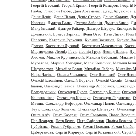
Георгій Веселий
,
Георгій Ерман
,
Георгій Комаров
,
Георгій
Глоба
,
Григорий Глоба
,
Діна Артеменко
,
Давiд Арутюнов
,
Д
Деніс Левін
,
Деніс Пілаш
,
Деніс Строєв
,
Денис Жарких
,
Де
Исаенок
,
Дмитро Галко
,
Дмитро Заборiн
,
Дмитро Зиков
,
Дм
Мануїльський
,
Дмитро Райдер
,
Дмитро Штраус
,
Евальдас Б
Долінський
,
Ернест Заріньш
,
Женя Отто
,
Иван Лизан
,
Илья 
Павленко
,
Катерина Рускевич
,
Кирилл Васильев
,
Кирило Вас
Долгов
,
Костянтин Луговой
,
Костянтин Максименко
,
Костя
Мядзведзева
,
Леонiд Грук
,
Леонід Грук
,
Леонід Швець
,
Луи
Алюков
,
Максим Курчинський
,
Максим Лебський
,
Максим 
Муратова
,
Марина Холодная
,
Марк Колесник
,
Матьяш Бени
Шафоростов
,
Михайло Бєлов
,
Михайло Лебедь
,
Михайло М
Наіра Чатілян
,
Оксана Челышева
,
Олег Ясинский
,
Олег Ясин
Олексій Блюмінов
,
Олексій Портнов
,
Олексій Сахнін
,
Олекс
Iванов
,
Олександр Іванов
,
Олександр Абросімов
,
Олександр 
Володарський
,
Олександр Гусев
,
Олександр Кінаш
,
Олекса
Конопляніков
,
Олександр Кравчук
,
Олександр Ладиненко
,
О
Матяш
,
Олександр Нефьодов
,
Олександр Панов
,
Олександр 
Теут
,
Олександр Хоменко
,
Олександр Шепетуха
,
Олександр
Ольга Албу
,
Ольга Казарян
,
Ольга Смірнова
,
Павло Вездене
Пер Леандер
,
Петр Белло
,
Петр Сафронов
,
Полiна Бєляєва
,
Губрiєнко
,
Роман Губрієнко
,
Роман Подолян
,
Роман Скиба
,
Циберганова
,
Сергiй Киричук
,
Сергiй Козловський
,
Сергій 