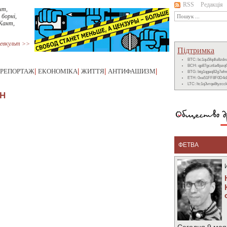
RSS
Редакція
нт,
 борні,
 Кант,
евкульт >>
Підтримка
BTC: bc1qu5fqdlu8zd
BCH: qp87gcztla4lpzq
РЕПОРТАЖ
|
ЕКОНОМІКА
|
ЖИТТЯ
|
АНТИФАШИЗМ
|
BTG: btg1qgeq82g7ef
ETH: 0xe51FF8F0D4d
LTC: ltc1q3vrqe8tyzc
IН
ФЕТВА