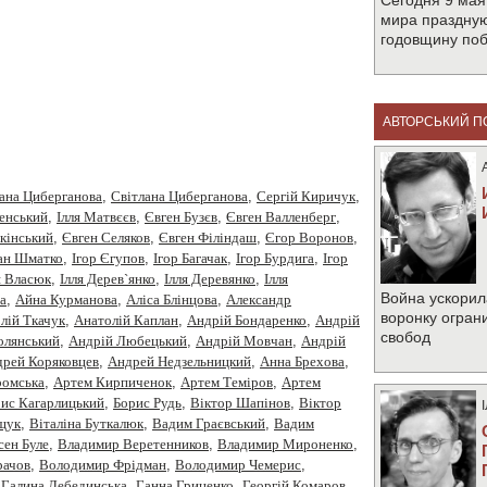
Сегодня 9 мая
мира праздную
годовщину по
АВТОРСЬКИЙ П
ана Циберганова
,
Cвітлана Циберганова
,
Cергiй Киричук
,
менський
,
Iлля Матвєєв
,
Євген Бузєв
,
Євген Валленберг
,
кінський
,
Євген Селяков
,
Євген Філіндаш
,
Єгор Воронов
,
ан Шматко
,
Ігор Єгупов
,
Ігор Багачак
,
Ігор Бурдига
,
Ігор
я Власюк
,
Ілля Дерев`янко
,
Ілля Деревянко
,
Ілля
Война ускорил
а
,
Айна Курманова
,
Аліса Блінцова
,
Александр
воронку огран
лiй Ткачук
,
Анатолій Каплан
,
Андрiй Бондаренко
,
Андрiй
свобод
олянський
,
Андрій Любецький
,
Андрій Мовчан
,
Андрій
рей Коряковцев
,
Андрей Недзельницкий
,
Анна Брехова
,
омська
,
Артем Кирпиченок
,
Артем Теміров
,
Артем
ис Кагарлицький
,
Борис Рудь
,
Вiктор Шапiнов
,
Віктор
щук
,
Віталіна Буткалюк
,
Вадим Граєвський
,
Вадим
сен Буле
,
Владимир Веретенников
,
Владимир Мироненко
,
рачов
,
Володимир Фрідман
,
Володимир Чемерис
,
,
Галина Лебединська
,
Ганна Гриценко
,
Георгiй Комаров
,