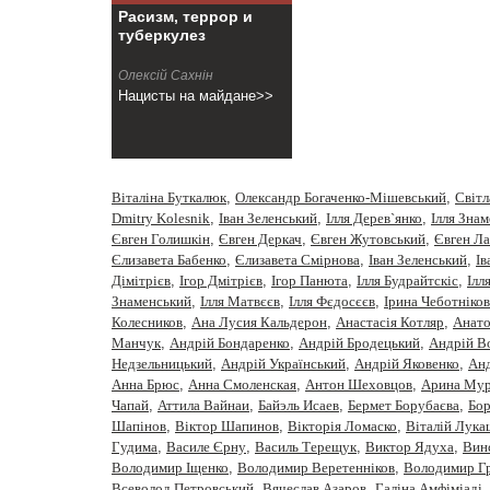
Расизм, террор и
туберкулез
Олексiй Сахнiн
Нацисты на майдане>>
Віталіна Буткалюк
,
Олександр Богаченко-Мішевський
,
Cвiтл
Dmitry Kolesnik
,
Iван Зеленський
,
Iлля Дерев`янко
,
Iлля Зна
Євген Голишкін
,
Євген Деркач
,
Євген Жутовський
,
Євген Ла
Єлизавета Бабенко
,
Єлизавета Смірнова
,
Іван Зеленський
,
Ів
Дімітрієв
,
Ігор Дмітрієв
,
Ігор Панюта
,
Ілля Будрайтскіс
,
Ілл
Знаменський
,
Ілля Матвєєв
,
Ілля Фєдосєєв
,
Ірина Чеботніков
Колесников
,
Ана Лусия Кальдерон
,
Анастасiя Котляр
,
Анато
Манчук
,
Андрій Бондаренко
,
Андрій Бродецький
,
Андрій В
Недзельницький
,
Андрій Український
,
Андрій Яковенко
,
Анд
Анна Брюс
,
Анна Смоленская
,
Антон Шеховцов
,
Арина Мур
Чапай
,
Аттила Вайнаи
,
Байэль Исаев
,
Бермет Борубаєва
,
Бор
Шапінов
,
Віктор Шапинов
,
Вікторія Ломаско
,
Віталій Лука
Гудима
,
Василе Єрну
,
Василь Терещук
,
Виктор Ядуха
,
Вин
Володимир Іщенко
,
Володимир Веретенніков
,
Володимир Г
Всеволод Петровський
,
Вячеслав Азаров
,
Галіна Амфіміаді