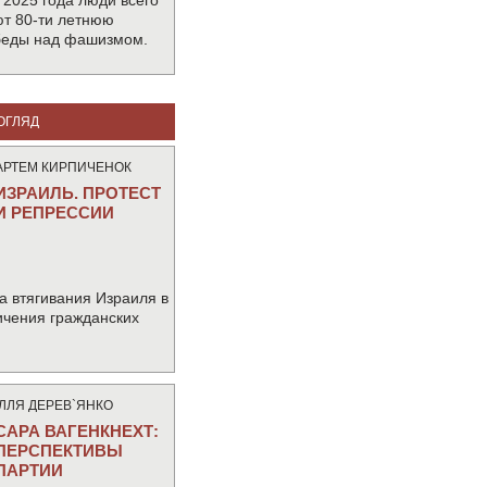
 2025 года люди всего
т 80-ти летнюю
беды над фашизмом.
ОГЛЯД
АРТЕМ КИРПИЧЕНОК
ИЗРАИЛЬ. ПРОТЕСТ
И РЕПРЕССИИ
а втягивания Израиля в
ичения гражданских
IЛЛЯ ДЕРЕВ`ЯНКО
САРА ВАГЕНКНЕХТ:
ПЕРСПЕКТИВЫ
ПАРТИИ