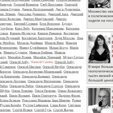
 Мамедов
,
Георгий Комаров
,
Глеб Простаков
,
Григорій
анила Глумов
,
Данило Полторацький
,
Дар`я Душечкіна
,
Множество не
нис Лёвкин
,
Джессика Домингес
,
Дмитрий Зарх
,
Дмитрий
в политическо
итро Колесник
,
Дмитро Мануїльский
,
Дмитро
ходили на по
альчунас
,
Евгений Селяков
,
Егор Воронов
,
Едуард
Голубцов
,
Карл Лебт
,
Катерина Максименко
,
Катерина
ільєв
,
Кирило Мєдвєдєв
,
Кирило Рижанов
,
Костянтин
нтин Рєуцький
,
Костянтин Харітонов
,
Лідія Міхєєва
,
Ліна
с Фрейтас
,
Міхаель Дорфман
,
Мішель Ямін
,
Максим
Нечипоренко
,
Мамед Сулейманов
,
Манар Бсоул
,
Марія
к
,
Микита Сутирін
,
Микола Олійник
,
Микола
агід
,
Михайло Резник
,
Михайло Урицький
,
Мурад Гаттал
,
ський
,
Олексiй Албу
,
Олексiй Сахнiн
,
Олексій Албу
,
В мире больши
ій Смирнов
,
Олексій Цвєтков
,
Олексій Якубін
,
Олександр
геополитическ
Берегов
,
Олександр Богаченко-Мішевський
,
Олександр
тысяч жизней 
ндр Кириченко
,
Олександр Коммарі
,
Олександр
большой цено
лександр Лехтман
,
Олександр Матюшенко
,
Олександр
Рибiн
,
Олександр Рибін
,
Олександр Сєргєєв
,
Олександр
 Шубін
,
Олена Томенко
,
Олеся Орленко
,
Олжас Кожахмет
,
цький
,
Павло Вольвач
,
Павло Григорчук
,
Падріно Фахмі
,
Поліна Бєляєва
,
Роксолана Машкова, Іван Шматко
,
Роман
Руслан Коцаба
,
Рустем Сафронов
,
Саша Керн
,
Світлана
Ільченко
,
Сергій Вілков
,
Сергій Гузь
,
Сергій Жадан
,