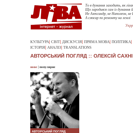
То в думання заходить, як гіга
Що зародився сам із думання й
Не Александр, не Наполеон, не
А слюсар по ремонту на землі
Укрр
КУЛЬТУРА
|
СВІТ
|
ДИСКУСІЯ
|
ПРЯМА МОВА
|
ПОЛІТИКА
|
ІСТОРІЯ
|
АНАЛІЗ
|
TRANSLATIONS
АВТОРСЬКИЙ ПОГЛЯД :: ОЛЕКСIЙ САХН
нове
|
популярне
АВТОРСЬКИЙ ПОГЛЯД