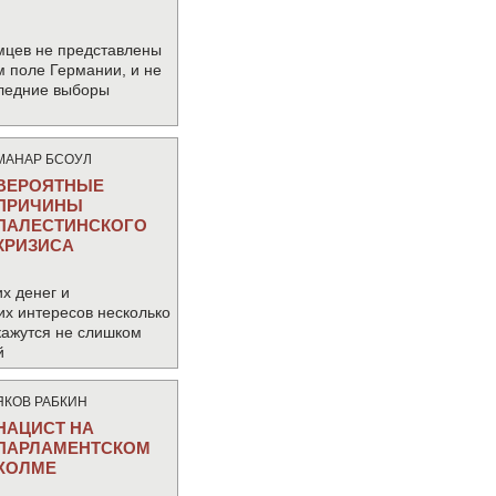
мцев не представлены
м поле Германии, и не
следние выборы
МАНАР БСОУЛ
ВЕРОЯТНЫЕ
ПРИЧИНЫ
ПАЛЕСТИНСКОГО
КРИЗИСА
х денег и
их интересов несколько
кажутся не слишком
й
ЯКОВ РАБКИН
НАЦИСТ НА
ПАРЛАМЕНТСКОМ
ХОЛМЕ