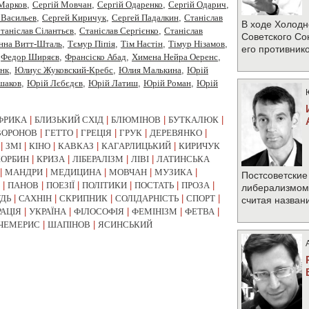
 Марков
,
Сергій Мовчан
,
Сергій Одаренко
,
Сергій Одарич
,
 Васильев
,
Сергей Киричук
,
Сергей Падалкин
,
Станiслав
В ходе Холодн
таніслав Сілантьєв
,
Станіслав Сергієнко
,
Станіслав
Советского Со
нна Витт-Шталь
,
Тємур Піпія
,
Тім Настін
,
Тімур Нізамов
,
его противник
,
Федор Ширяєв
,
Франсіско Абад
,
Химена Нейра Оеренс
,
нк
,
Юлиус Жуковский-Кребс
,
Юлия Малькина
,
Юрiй
шаков
,
Юрій Лєбєдєв
,
Юрій Латиш
,
Юрій Роман
,
Юрій
ФРИКА
|
БЛИЗЬКИЙ СХІД
|
БЛЮМІНОВ
|
БУТКАЛЮК
|
ВОРОНОВ
|
ГЕТТО
|
ГРЕЦІЯ
|
ГРУК
|
ДЕРЕВЯНКО
|
|
ЗМІ
|
КІНО
|
КАВКАЗ
|
КАГАРЛИЦЬКИЙ
|
КИРИЧУК
КОРБИН
|
КРИЗА
|
ЛІБЕРАЛІЗМ
|
ЛІВІ
|
ЛАТИНСЬКА
|
МАНДРИ
|
МЕДИЦИНА
|
МОВЧАН
|
МУЗИКА
|
Постсоветские
|
ПАНОВ
|
ПОЕЗІЇ
|
ПОЛІТИКИ
|
ПОСТАТЬ
|
ПРОЗА
|
либерализмом 
УДЬ
|
САХНІН
|
СКРИПНИК
|
СОЛІДАРНІСТЬ
|
СПОРТ
|
считая назван
РАЦІЯ
|
УКРАЇНА
|
ФІЛОСОФІЯ
|
ФЕМІНІЗМ
|
ФЕТВА
|
ЧЕМЕРИС
|
ШАПІНОВ
|
ЯСИНСЬКИЙ