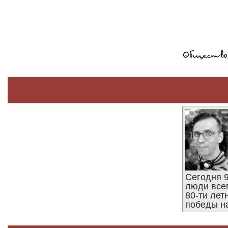
Сегодня 9
люди все
80-ти ле
победы н