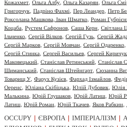
Кожахмет
,
Ольга Албу
,
Ольга Казарян
,
Ольга Смі
Григорчук
,
Падріно Фахмі
,
Пер Леандер
,
Петр Бе
Роксолана Машкова, Іван Шматко
,
Роман Губрiєн
Коцаба
,
Рустем Сафронов
,
Саша Керн
,
Світлана 
Ільченко
,
Сергій Вілков
,
Сергій Гузь
,
Сергій Жад
Сергій Марков
,
Сергій Мовчан
,
Сергій Одаренко
Сергій Стинка
,
Сергей Васильев
,
Сергей Киричук
Маковецький
,
Станіслав Ретинський
,
Станіслав С
Шиманський
,
Станіслав Штейнгарт
,
Сюзанна Ви
Товарищ У
,
Фарух Кузієв
,
Фархад Ізмайлов
,
Феді
Оеренс
,
Юліана Скібіцька
,
Юлій Дубовик
,
Юлія 
Малькина
,
Юрiй Глушаков
,
Юрiй Латиш
,
Юрiй Р
Латиш
,
Юрій Роман
,
Юрій Ткачев
,
Яков Рабкин
,
|
|
|
OCCUPY
ЄВРОПА
ІМПЕРІАЛІЗМ
А