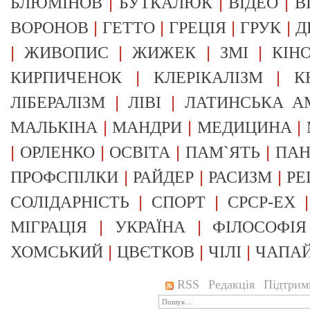
|
|
|
БЛЮМІНОВ
БУТКАЛЮК
ВІДЕО
В
|
|
|
|
ВОРОНОВ
ГЕТТО
ГРЕЦІЯ
ГРУК
Д
|
|
|
|
ЖИВОПИС
ЖИЖЕК
ЗМІ
КІН
|
|
КИРПИЧЕНОК
КЛЕРІКАЛІЗМ
К
|
|
ЛІБЕРАЛІЗМ
ЛІВІ
ЛАТИНСЬКА А
|
|
|
МАЛЬКІНА
МАНДРИ
МЕДИЦИНА
|
|
|
|
ОРЛЕНКО
ОСВІТА
ПАМ`ЯТЬ
ПА
|
|
|
ПРОФСПІЛКИ
РАЙДЕР
РАСИЗМ
РЕ
|
|
СОЛІДАРНІСТЬ
СПОРТ
СРСР-EX
|
|
МІГРАЦІЯ
УКРАЇНА
ФІЛОСОФІЯ
|
|
|
ХОМСЬКИЙ
ЦВЄТКОВ
ЧІЛІ
ЧАПА
RSS
Редакція
Підтрим