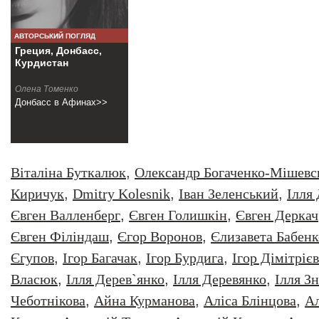
АВТОРСЬКИЙ ПОГЛЯД
Греция, Донбасс,
Курдистан
Олена Томенко
Донбасс в Афинах>>
Віталіна Буткалюк
,
Олександр Богаченко-Мішевс
Киричук
,
Dmitry Kolesnik
,
Iван Зеленський
,
Iлля
Євген Валленберг
,
Євген Голишкін
,
Євген Деркач
Євген Філіндаш
,
Єгор Воронов
,
Єлизавета Бабенк
Єгупов
,
Ігор Багачак
,
Ігор Бурдига
,
Ігор Дімітрієв
Власюк
,
Ілля Дерев`янко
,
Ілля Деревянко
,
Ілля З
Чеботнікова
,
Айна Курманова
,
Аліса Блінцова
,
Ал