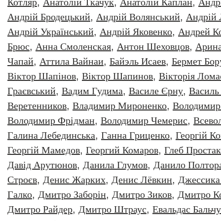
Котляр
,
Анатолiй Ткачук
,
Анатолій Каплан
,
Андр
Андрій Бродецький
,
Андрій Волянський
,
Андрій
Андрій Український
,
Андрій Яковенко
,
Андрей К
Брюс
,
Анна Смоленская
,
Антон Шеховцов
,
Арин
Чапай
,
Аттила Вайнаи
,
Байэль Исаев
,
Бермет Бор
Віктор Шапінов
,
Віктор Шапинов
,
Вікторія Лома
Граєвський
,
Вадим Гудима
,
Василе Єрну
,
Василь
Веретенников
,
Владимир Мироненко
,
Володимир
Володимир Фрідман
,
Володимир Чемерис
,
Всево
Галина Лебединська
,
Ганна Гриценко
,
Георгiй К
Георгій Мамедов
,
Георгий Комаров
,
Глеб Простак
Давiд Арутюнов
,
Данила Глумов
,
Данило Полтор
Строєв
,
Денис Жарких
,
Денис Лёвкин
,
Джессика
Галко
,
Дмитро Заборiн
,
Дмитро Зиков
,
Дмитро К
Дмитро Райдер
,
Дмитро Штраус
,
Евальдас Бальч