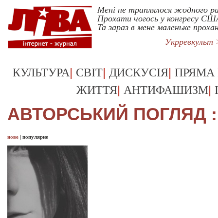
Мені не траплялося жодного ра
Прохати чогось у конгресу СШ
Та зараз в мене маленьке проха
Укрревкульт
|
|
|
КУЛЬТУРА
СВІТ
ДИСКУСІЯ
ПРЯМА
|
|
ЖИТТЯ
АНТИФАШИЗМ
АВТОРСЬКИЙ ПОГЛЯД :
нове
|
популярне