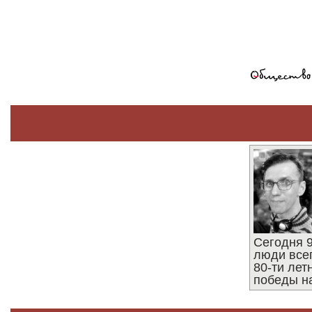
Сегодня 9
люди все
80-ти ле
победы н