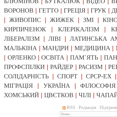
|
|
|
БЛЮМІНОВ
БУТКАЛЮК
ВІДЕО
В
|
|
|
|
ВОРОНОВ
ГЕТТО
ГРЕЦІЯ
ГРУК
Д
|
|
|
|
ЖИВОПИС
ЖИЖЕК
ЗМІ
КІН
|
|
КИРПИЧЕНОК
КЛЕРІКАЛІЗМ
К
|
|
ЛІБЕРАЛІЗМ
ЛІВІ
ЛАТИНСЬКА А
|
|
|
МАЛЬКІНА
МАНДРИ
МЕДИЦИНА
|
|
|
|
ОРЛЕНКО
ОСВІТА
ПАМ`ЯТЬ
ПА
|
|
|
ПРОФСПІЛКИ
РАЙДЕР
РАСИЗМ
РЕ
|
|
СОЛІДАРНІСТЬ
СПОРТ
СРСР-EX
|
|
МІГРАЦІЯ
УКРАЇНА
ФІЛОСОФІЯ
|
|
|
ХОМСЬКИЙ
ЦВЄТКОВ
ЧІЛІ
ЧАПА
RSS
Редакція
Підтрим