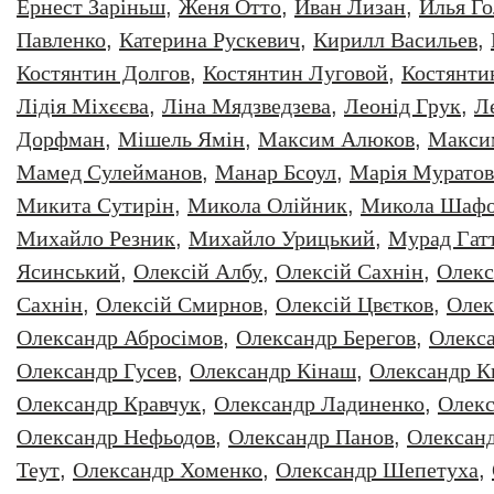
Ернест Заріньш
,
Женя Отто
,
Иван Лизан
,
Илья Г
Павленко
,
Катерина Рускевич
,
Кирилл Васильев
,
Костянтин Долгов
,
Костянтин Луговой
,
Костянти
Лідія Міхєєва
,
Ліна Мядзведзева
,
Леонiд Грук
,
Л
Дорфман
,
Мішель Ямін
,
Максим Алюков
,
Макси
Мамед Сулейманов
,
Манар Бсоул
,
Марія Муратов
Микита Сутирін
,
Микола Олійник
,
Микола Шафо
Михайло Резник
,
Михайло Урицький
,
Мурад Гат
Ясинський
,
Олексiй Албу
,
Олексiй Сахнiн
,
Олекс
Сахнін
,
Олексій Смирнов
,
Олексій Цвєтков
,
Олек
Олександр Абросімов
,
Олександр Берегов
,
Олекс
Олександр Гусев
,
Олександр Кінаш
,
Олександр К
Олександр Кравчук
,
Олександр Ладиненко
,
Олекс
Олександр Нефьодов
,
Олександр Панов
,
Олександ
Теут
,
Олександр Хоменко
,
Олександр Шепетуха
,