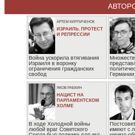
АВТОР
АРТЕМ КИРПИЧЕНОК
ИЗРАИЛЬ. ПРОТЕСТ
И РЕПРЕССИИ
Война ускорила втягивания
Множеств
Израиля в воронку
представ
ограничения гражданских
политиче
свобод
Германии,
последни
ЯКОВ РАБКИН
НАЦИСТ НА
ПАРЛАМЕНТСКОМ
ХОЛМЕ
В ходе Холодной войны
Постсове
любой враг Советского
имеют с 
Союза был полезен для его
ничего об