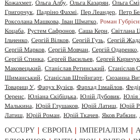
Кожахмет
,
Ольга Албу
,
Ольга Казарян
,
Ольга Смі
Григорчук
,
Падріно Фахмі
,
Пер Леандер
,
Петр Бе
Роксолана Машкова, Іван Шматко
,
Роман Губрiєн
Коцаба
,
Рустем Сафронов
,
Саша Керн
,
Світлана 
Ільченко
,
Сергій Вілков
,
Сергій Гузь
,
Сергій Жад
Сергій Марков
,
Сергій Мовчан
,
Сергій Одаренко
Сергій Стинка
,
Сергей Васильев
,
Сергей Киричук
Маковецький
,
Станіслав Ретинський
,
Станіслав С
Шиманський
,
Станіслав Штейнгарт
,
Сюзанна Ви
Товарищ У
,
Фарух Кузієв
,
Фархад Ізмайлов
,
Феді
Оеренс
,
Юліана Скібіцька
,
Юлій Дубовик
,
Юлія 
Малькина
,
Юрiй Глушаков
,
Юрiй Латиш
,
Юрiй Р
Латиш
,
Юрій Роман
,
Юрій Ткачев
,
Яков Рабкин
,
|
|
|
OCCUPY
ЄВРОПА
ІМПЕРІАЛІЗМ
А