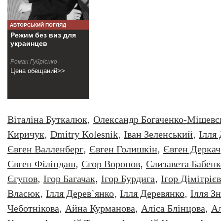
АВТОРСЬКИЙ ПОГЛЯД
Режим без виз для
украинцев
Роман Губрiєнко
Цена обещаний>>
Віталіна Буткалюк
,
Олександр Богаченко-Мішевс
Киричук
,
Dmitry Kolesnik
,
Iван Зеленський
,
Iлля
Євген Валленберг
,
Євген Голишкін
,
Євген Деркач
Євген Філіндаш
,
Єгор Воронов
,
Єлизавета Бабенк
Єгупов
,
Ігор Багачак
,
Ігор Бурдига
,
Ігор Дімітрієв
Власюк
,
Ілля Дерев`янко
,
Ілля Деревянко
,
Ілля З
Чеботнікова
,
Айна Курманова
,
Аліса Блінцова
,
Ал