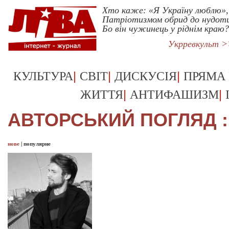
Хто каже: «Я Україну люблю»,
Патріотизмом обрид до нудот
Бо він чужинець у ріднім краю?
Укрревкульт >
|
|
|
КУЛЬТУРА
СВІТ
ДИСКУСІЯ
ПРЯМА
|
|
ЖИТТЯ
АНТИФАШИЗМ
АВТОРСЬКИЙ ПОГЛЯД :
нове
|
популярне