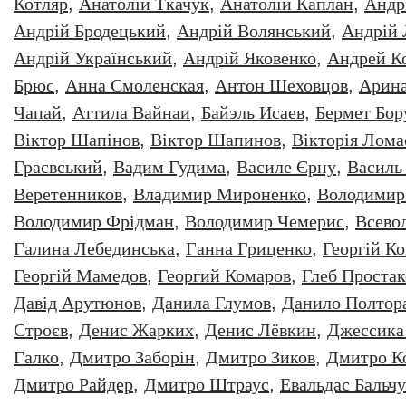
Котляр
,
Анатолiй Ткачук
,
Анатолій Каплан
,
Андр
Андрій Бродецький
,
Андрій Волянський
,
Андрій
Андрій Український
,
Андрій Яковенко
,
Андрей К
Брюс
,
Анна Смоленская
,
Антон Шеховцов
,
Арин
Чапай
,
Аттила Вайнаи
,
Байэль Исаев
,
Бермет Бор
Віктор Шапінов
,
Віктор Шапинов
,
Вікторія Лома
Граєвський
,
Вадим Гудима
,
Василе Єрну
,
Василь
Веретенников
,
Владимир Мироненко
,
Володимир
Володимир Фрідман
,
Володимир Чемерис
,
Всево
Галина Лебединська
,
Ганна Гриценко
,
Георгiй К
Георгій Мамедов
,
Георгий Комаров
,
Глеб Простак
Давiд Арутюнов
,
Данила Глумов
,
Данило Полтор
Строєв
,
Денис Жарких
,
Денис Лёвкин
,
Джессика
Галко
,
Дмитро Заборiн
,
Дмитро Зиков
,
Дмитро К
Дмитро Райдер
,
Дмитро Штраус
,
Евальдас Бальч