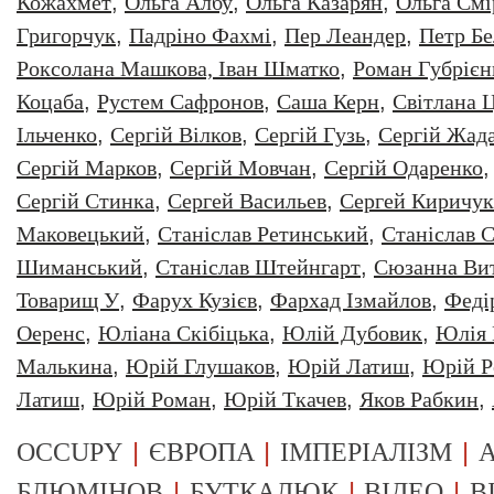
Кожахмет
,
Ольга Албу
,
Ольга Казарян
,
Ольга Смі
Григорчук
,
Падріно Фахмі
,
Пер Леандер
,
Петр Бе
Роксолана Машкова, Іван Шматко
,
Роман Губрiєн
Коцаба
,
Рустем Сафронов
,
Саша Керн
,
Світлана 
Ільченко
,
Сергій Вілков
,
Сергій Гузь
,
Сергій Жад
Сергій Марков
,
Сергій Мовчан
,
Сергій Одаренко
Сергій Стинка
,
Сергей Васильев
,
Сергей Киричук
Маковецький
,
Станіслав Ретинський
,
Станіслав С
Шиманський
,
Станіслав Штейнгарт
,
Сюзанна Ви
Товарищ У
,
Фарух Кузієв
,
Фархад Ізмайлов
,
Феді
Оеренс
,
Юліана Скібіцька
,
Юлій Дубовик
,
Юлія 
Малькина
,
Юрiй Глушаков
,
Юрiй Латиш
,
Юрiй Р
Латиш
,
Юрій Роман
,
Юрій Ткачев
,
Яков Рабкин
,
|
|
|
OCCUPY
ЄВРОПА
ІМПЕРІАЛІЗМ
А
|
|
|
БЛЮМІНОВ
БУТКАЛЮК
ВІДЕО
В