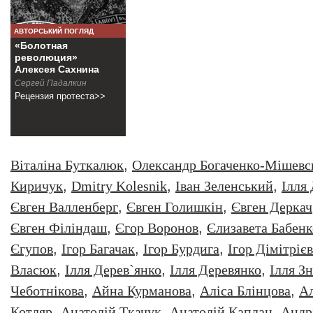
АВТОРСЬКИЙ ПОГЛЯД
«Болотная
революция»
Алексея Сахнина
Сергей Падалкин
Рецензия протеста>>
Віталіна Буткалюк
,
Олександр Богаченко-Мішевс
Киричук
,
Dmitry Kolesnik
,
Iван Зеленський
,
Iлля
Євген Валленберг
,
Євген Голишкін
,
Євген Деркач
Євген Філіндаш
,
Єгор Воронов
,
Єлизавета Бабенк
Єгупов
,
Ігор Багачак
,
Ігор Бурдига
,
Ігор Дімітрієв
Власюк
,
Ілля Дерев`янко
,
Ілля Деревянко
,
Ілля З
Чеботнікова
,
Айна Курманова
,
Аліса Блінцова
,
Ал
Котляр
,
Анатолiй Ткачук
,
Анатолій Каплан
,
Андр