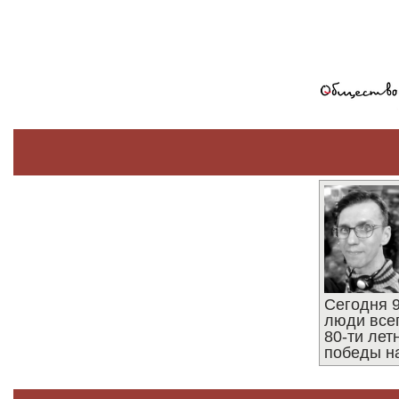
Сегодня 9
люди все
80-ти ле
победы н