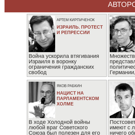
АВТОР
АРТЕМ КИРПИЧЕНОК
ИЗРАИЛЬ. ПРОТЕСТ
И РЕПРЕССИИ
Война ускорила втягивания
Множеств
Израиля в воронку
представ
ограничения гражданских
политиче
свобод
Германии,
последни
ЯКОВ РАБКИН
НАЦИСТ НА
ПАРЛАМЕНТСКОМ
ХОЛМЕ
В ходе Холодной войны
Постсове
любой враг Советского
имеют с 
Союза был полезен для его
ничего об