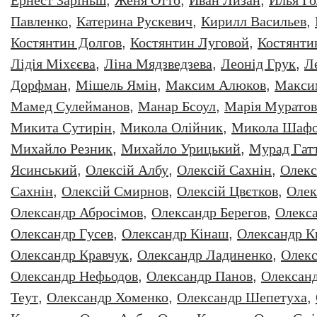
Ернест Заріньш
,
Женя Отто
,
Иван Лизан
,
Илья Г
Павленко
,
Катерина Рускевич
,
Кирилл Васильев
,
Костянтин Долгов
,
Костянтин Луговой
,
Костянти
Лідія Міхєєва
,
Ліна Мядзведзева
,
Леонiд Грук
,
Л
Дорфман
,
Мішель Ямін
,
Максим Алюков
,
Макси
Мамед Сулейманов
,
Манар Бсоул
,
Марія Муратов
Микита Сутирін
,
Микола Олійник
,
Микола Шафо
Михайло Резник
,
Михайло Урицький
,
Мурад Гат
Ясинський
,
Олексiй Албу
,
Олексiй Сахнiн
,
Олекс
Сахнін
,
Олексій Смирнов
,
Олексій Цвєтков
,
Олек
Олександр Абросімов
,
Олександр Берегов
,
Олекс
Олександр Гусев
,
Олександр Кінаш
,
Олександр К
Олександр Кравчук
,
Олександр Ладиненко
,
Олекс
Олександр Нефьодов
,
Олександр Панов
,
Олександ
Теут
,
Олександр Хоменко
,
Олександр Шепетуха
,