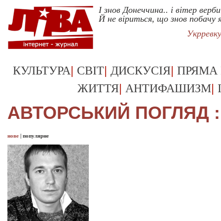
І знов Донеччина.. і вітер верб
Й не віриться, що знов побачу я
Укрревк
|
|
|
КУЛЬТУРА
СВІТ
ДИСКУСІЯ
ПРЯМА
|
|
ЖИТТЯ
АНТИФАШИЗМ
АВТОРСЬКИЙ ПОГЛЯД :
нове
|
популярне