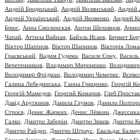
Андрій Бродецький
,
Андрій Волянський
,
Андрій
Андрій Український
,
Андрій Яковенко
,
Андрей К
Брюс
,
Анна Смоленская
,
Антон Шеховцов
,
Арин
Чапай
,
Аттила Вайнаи
,
Байэль Исаев
,
Бермет Бор
Віктор Шапінов
,
Віктор Шапинов
,
Вікторія Лома
Граєвський
,
Вадим Гудима
,
Василе Єрну
,
Василь
Веретенников
,
Владимир Мироненко
,
Володимир
Володимир Фрідман
,
Володимир Чемерис
,
Всево
Галина Лебединська
,
Ганна Гриценко
,
Георгiй К
Георгій Мамедов
,
Георгий Комаров
,
Глеб Простак
Давiд Арутюнов
,
Данила Глумов
,
Данило Полтор
Строєв
,
Денис Жарких
,
Денис Лёвкин
,
Джессика
Галко
,
Дмитро Заборiн
,
Дмитро Зиков
,
Дмитро К
Дмитро Райдер
,
Дмитро Штраус
,
Евальдас Бальч