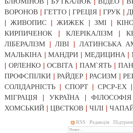
|
|
|
БЛЮМІНОВ
БУТКАЛЮК
ВІДЕО
В
|
|
|
|
ВОРОНОВ
ГЕТТО
ГРЕЦІЯ
ГРУК
Д
|
|
|
|
ЖИВОПИС
ЖИЖЕК
ЗМІ
КІН
|
|
КИРПИЧЕНОК
КЛЕРІКАЛІЗМ
К
|
|
ЛІБЕРАЛІЗМ
ЛІВІ
ЛАТИНСЬКА А
|
|
|
МАЛЬКІНА
МАНДРИ
МЕДИЦИНА
|
|
|
|
ОРЛЕНКО
ОСВІТА
ПАМ`ЯТЬ
ПА
|
|
|
ПРОФСПІЛКИ
РАЙДЕР
РАСИЗМ
РЕ
|
|
СОЛІДАРНІСТЬ
СПОРТ
СРСР-EX
|
|
МІГРАЦІЯ
УКРАЇНА
ФІЛОСОФІЯ
|
|
|
ХОМСЬКИЙ
ЦВЄТКОВ
ЧІЛІ
ЧАПА
RSS
Редакція
Підтрим