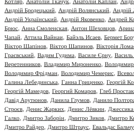
Котляр
,
Анатолiй Ткачук
,
Анатолій Каплан
,
Андр
Андрій Бродецький
,
Андрій Волянський
,
Андрій
Андрій Український
,
Андрій Яковенко
,
Андрей К
Брюс
,
Анна Смоленская
,
Антон Шеховцов
,
Арин
Чапай
,
Аттила Вайнаи
,
Байэль Исаев
,
Бермет Бор
Віктор Шапінов
,
Віктор Шапинов
,
Вікторія Лома
Граєвський
,
Вадим Гудима
,
Василе Єрну
,
Василь
Веретенников
,
Владимир Мироненко
,
Володимир
Володимир Фрідман
,
Володимир Чемерис
,
Всево
Галина Лебединська
,
Ганна Гриценко
,
Георгiй К
Георгій Мамедов
,
Георгий Комаров
,
Глеб Простак
Давiд Арутюнов
,
Данила Глумов
,
Данило Полтор
Строєв
,
Денис Жарких
,
Денис Лёвкин
,
Джессика
Галко
,
Дмитро Заборiн
,
Дмитро Зиков
,
Дмитро К
Дмитро Райдер
,
Дмитро Штраус
,
Евальдас Бальч