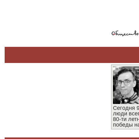
Сегодня 9
люди все
80-ти ле
победы н