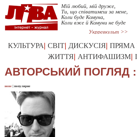
Мій любий, мій друже,
Ти, що співатимеш за мене,
Коли буде Комуна,
Коли вже й Комуни не буде
Укрревкульт >>
|
|
|
КУЛЬТУРА
СВІТ
ДИСКУСІЯ
ПРЯМА
|
|
ЖИТТЯ
АНТИФАШИЗМ
АВТОРСЬКИЙ ПОГЛЯД :
нове
|
популярне