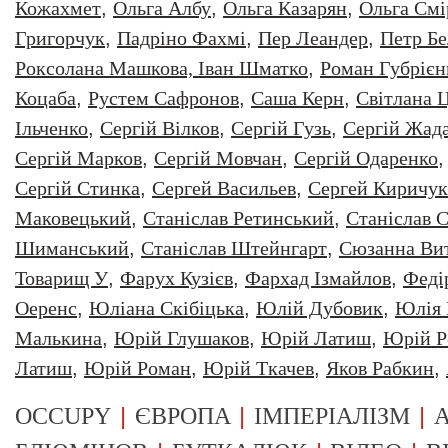
Кожахмет
,
Ольга Албу
,
Ольга Казарян
,
Ольга Смі
Григорчук
,
Падріно Фахмі
,
Пер Леандер
,
Петр Бе
Роксолана Машкова, Іван Шматко
,
Роман Губрiєн
Коцаба
,
Рустем Сафронов
,
Саша Керн
,
Світлана 
Ільченко
,
Сергій Вілков
,
Сергій Гузь
,
Сергій Жад
Сергій Марков
,
Сергій Мовчан
,
Сергій Одаренко
Сергій Стинка
,
Сергей Васильев
,
Сергей Киричук
Маковецький
,
Станіслав Ретинський
,
Станіслав С
Шиманський
,
Станіслав Штейнгарт
,
Сюзанна Ви
Товарищ У
,
Фарух Кузієв
,
Фархад Ізмайлов
,
Феді
Оеренс
,
Юліана Скібіцька
,
Юлій Дубовик
,
Юлія 
Малькина
,
Юрiй Глушаков
,
Юрiй Латиш
,
Юрiй Р
Латиш
,
Юрій Роман
,
Юрій Ткачев
,
Яков Рабкин
,
|
|
|
OCCUPY
ЄВРОПА
ІМПЕРІАЛІЗМ
А