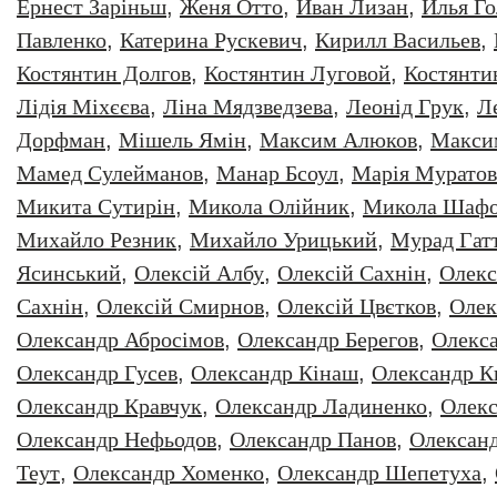
Ернест Заріньш
,
Женя Отто
,
Иван Лизан
,
Илья Г
Павленко
,
Катерина Рускевич
,
Кирилл Васильев
,
Костянтин Долгов
,
Костянтин Луговой
,
Костянти
Лідія Міхєєва
,
Ліна Мядзведзева
,
Леонiд Грук
,
Л
Дорфман
,
Мішель Ямін
,
Максим Алюков
,
Макси
Мамед Сулейманов
,
Манар Бсоул
,
Марія Муратов
Микита Сутирін
,
Микола Олійник
,
Микола Шафо
Михайло Резник
,
Михайло Урицький
,
Мурад Гат
Ясинський
,
Олексiй Албу
,
Олексiй Сахнiн
,
Олекс
Сахнін
,
Олексій Смирнов
,
Олексій Цвєтков
,
Олек
Олександр Абросімов
,
Олександр Берегов
,
Олекс
Олександр Гусев
,
Олександр Кінаш
,
Олександр К
Олександр Кравчук
,
Олександр Ладиненко
,
Олекс
Олександр Нефьодов
,
Олександр Панов
,
Олександ
Теут
,
Олександр Хоменко
,
Олександр Шепетуха
,