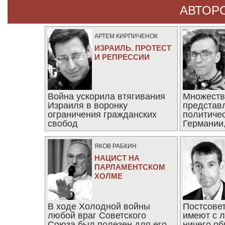
АВТОР
АРТЕМ КИРПИЧЕНОК
ИЗРАИЛЬ. ПРОТЕСТ
И РЕПРЕССИИ
Война ускорила втягивания
Множеств
Израиля в воронку
представ
ограничения гражданских
политиче
свобод
Германии,
последни
ЯКОВ РАБКИН
НАЦИСТ НА
ПАРЛАМЕНТСКОМ
ХОЛМЕ
В ходе Холодной войны
Постсове
любой враг Советского
имеют с 
Союза был полезен для его
ничего об