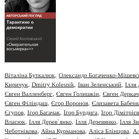
АВТОРСЬКИЙ ПОГЛЯД
Тарантино о
демократии
Сергій Козловський
«Омерзительная
восьмерка»>>
Віталіна Буткалюк
,
Олександр Богаченко-Мішевс
Киричук
,
Dmitry Kolesnik
,
Iван Зеленський
,
Iлля
Євген Валленберг
,
Євген Голишкін
,
Євген Деркач
Євген Філіндаш
,
Єгор Воронов
,
Єлизавета Бабенк
Єгупов
,
Ігор Багачак
,
Ігор Бурдига
,
Ігор Дімітрієв
Власюк
,
Ілля Дерев`янко
,
Ілля Деревянко
,
Ілля З
Чеботнікова
,
Айна Курманова
,
Аліса Блінцова
,
Ал