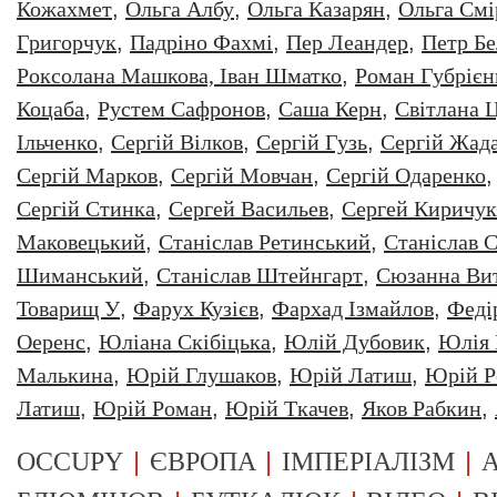
Кожахмет
,
Ольга Албу
,
Ольга Казарян
,
Ольга Смі
Григорчук
,
Падріно Фахмі
,
Пер Леандер
,
Петр Бе
Роксолана Машкова, Іван Шматко
,
Роман Губрiєн
Коцаба
,
Рустем Сафронов
,
Саша Керн
,
Світлана 
Ільченко
,
Сергій Вілков
,
Сергій Гузь
,
Сергій Жад
Сергій Марков
,
Сергій Мовчан
,
Сергій Одаренко
Сергій Стинка
,
Сергей Васильев
,
Сергей Киричук
Маковецький
,
Станіслав Ретинський
,
Станіслав С
Шиманський
,
Станіслав Штейнгарт
,
Сюзанна Ви
Товарищ У
,
Фарух Кузієв
,
Фархад Ізмайлов
,
Феді
Оеренс
,
Юліана Скібіцька
,
Юлій Дубовик
,
Юлія 
Малькина
,
Юрiй Глушаков
,
Юрiй Латиш
,
Юрiй Р
Латиш
,
Юрій Роман
,
Юрій Ткачев
,
Яков Рабкин
,
|
|
|
OCCUPY
ЄВРОПА
ІМПЕРІАЛІЗМ
А