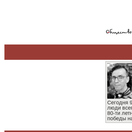
Сегодня 9
люди все
80-ти ле
победы н