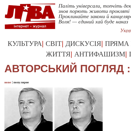
Паліть універсали, топчіть де
знов порють животи прокляті 
Проклинайте закони й канцеляр
Воля! — єдиний хай буде наказ
Укрр
|
|
|
КУЛЬТУРА
СВІТ
ДИСКУСІЯ
ПРЯМА
|
|
ЖИТТЯ
АНТИФАШИЗМ
АВТОРСЬКИЙ ПОГЛЯД ::
нове
|
популярне