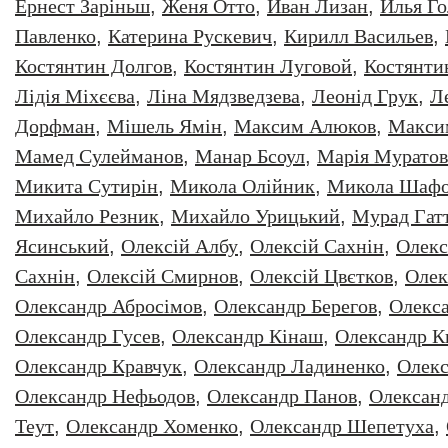
Ернест Заріньш
,
Женя Отто
,
Иван Лизан
,
Илья Г
Павленко
,
Катерина Рускевич
,
Кирилл Васильев
,
Костянтин Долгов
,
Костянтин Луговой
,
Костянти
Лідія Міхєєва
,
Ліна Мядзведзева
,
Леонiд Грук
,
Л
Дорфман
,
Мішель Ямін
,
Максим Алюков
,
Макси
Мамед Сулейманов
,
Манар Бсоул
,
Марія Муратов
Микита Сутирін
,
Микола Олійник
,
Микола Шафо
Михайло Резник
,
Михайло Урицький
,
Мурад Гат
Ясинський
,
Олексiй Албу
,
Олексiй Сахнiн
,
Олекс
Сахнін
,
Олексій Смирнов
,
Олексій Цвєтков
,
Олек
Олександр Абросімов
,
Олександр Берегов
,
Олекс
Олександр Гусев
,
Олександр Кінаш
,
Олександр К
Олександр Кравчук
,
Олександр Ладиненко
,
Олекс
Олександр Нефьодов
,
Олександр Панов
,
Олександ
Теут
,
Олександр Хоменко
,
Олександр Шепетуха
,