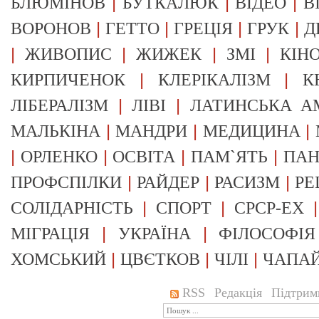
|
|
|
БЛЮМІНОВ
БУТКАЛЮК
ВІДЕО
В
|
|
|
|
ВОРОНОВ
ГЕТТО
ГРЕЦІЯ
ГРУК
Д
|
|
|
|
ЖИВОПИС
ЖИЖЕК
ЗМІ
КІН
|
|
КИРПИЧЕНОК
КЛЕРІКАЛІЗМ
К
|
|
ЛІБЕРАЛІЗМ
ЛІВІ
ЛАТИНСЬКА А
|
|
|
МАЛЬКІНА
МАНДРИ
МЕДИЦИНА
|
|
|
|
ОРЛЕНКО
ОСВІТА
ПАМ`ЯТЬ
ПА
|
|
|
ПРОФСПІЛКИ
РАЙДЕР
РАСИЗМ
РЕ
|
|
СОЛІДАРНІСТЬ
СПОРТ
СРСР-EX
|
|
МІГРАЦІЯ
УКРАЇНА
ФІЛОСОФІЯ
|
|
|
ХОМСЬКИЙ
ЦВЄТКОВ
ЧІЛІ
ЧАПА
RSS
Редакція
Підтрим