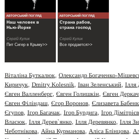
АВТОРСЬКИЙ ПОГЛЯД
АВТОРСЬКИЙ ПОГЛЯД
Наш человек в
Страна рабов,
Нью-Йорке
страна господ
Сергій Кулик
Сергій Кулик
Пит Сигер в Крыму>>
Все продается>>
Віталіна Буткалюк
,
Олександр Богаченко-Мішевс
Киричук
,
Dmitry Kolesnik
,
Iван Зеленський
,
Iлля
Євген Валленберг
,
Євген Голишкін
,
Євген Деркач
Євген Філіндаш
,
Єгор Воронов
,
Єлизавета Бабенк
Єгупов
,
Ігор Багачак
,
Ігор Бурдига
,
Ігор Дімітрієв
Власюк
,
Ілля Дерев`янко
,
Ілля Деревянко
,
Ілля З
Чеботнікова
,
Айна Курманова
,
Аліса Блінцова
,
Ал