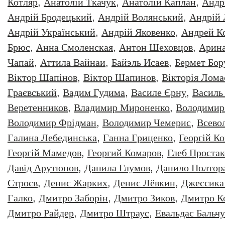
Котляр
,
Анатолiй Ткачук
,
Анатолій Каплан
,
Андр
Андрій Бродецький
,
Андрій Волянський
,
Андрій
Андрій Український
,
Андрій Яковенко
,
Андрей К
Брюс
,
Анна Смоленская
,
Антон Шеховцов
,
Арин
Чапай
,
Аттила Вайнаи
,
Байэль Исаев
,
Бермет Бор
Віктор Шапінов
,
Віктор Шапинов
,
Вікторія Лома
Граєвський
,
Вадим Гудима
,
Василе Єрну
,
Василь
Веретенников
,
Владимир Мироненко
,
Володимир
Володимир Фрідман
,
Володимир Чемерис
,
Всево
Галина Лебединська
,
Ганна Гриценко
,
Георгiй К
Георгій Мамедов
,
Георгий Комаров
,
Глеб Простак
Давiд Арутюнов
,
Данила Глумов
,
Данило Полтор
Строєв
,
Денис Жарких
,
Денис Лёвкин
,
Джессика
Галко
,
Дмитро Заборiн
,
Дмитро Зиков
,
Дмитро К
Дмитро Райдер
,
Дмитро Штраус
,
Евальдас Бальч