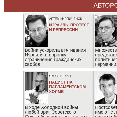
АВТОР
АРТЕМ КИРПИЧЕНОК
ИЗРАИЛЬ. ПРОТЕСТ
И РЕПРЕССИИ
Война ускорила втягивания
Множеств
Израиля в воронку
представ
ограничения гражданских
политиче
свобод
Германии,
последни
ЯКОВ РАБКИН
НАЦИСТ НА
ПАРЛАМЕНТСКОМ
ХОЛМЕ
В ходе Холодной войны
Постсове
любой враг Советского
имеют с 
Союза был полезен для его
ничего об