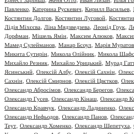
Ернест Заріньш
,
Женя Отто
,
Иван Лизан
,
Илья Г
Павленко
,
Катерина Рускевич
,
Кирилл Васильев
,
Костянтин Долгов
,
Костянтин Луговой
,
Костянти
Лідія Міхєєва
,
Ліна Мядзведзева
,
Леонiд Грук
,
Л
Дорфман
,
Мішель Ямін
,
Максим Алюков
,
Макси
Мамед Сулейманов
,
Манар Бсоул
,
Марія Муратов
Микита Сутирін
,
Микола Олійник
,
Микола Шафо
Михайло Резник
,
Михайло Урицький
,
Мурад Гат
Ясинський
,
Олексiй Албу
,
Олексiй Сахнiн
,
Олекс
Сахнін
,
Олексій Смирнов
,
Олексій Цвєтков
,
Олек
Олександр Абросімов
,
Олександр Берегов
,
Олекс
Олександр Гусев
,
Олександр Кінаш
,
Олександр К
Олександр Кравчук
,
Олександр Ладиненко
,
Олекс
Олександр Нефьодов
,
Олександр Панов
,
Олександ
Теут
,
Олександр Хоменко
,
Олександр Шепетуха
,