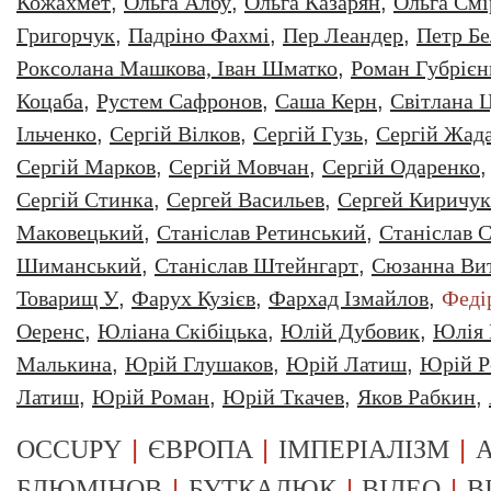
Кожахмет
,
Ольга Албу
,
Ольга Казарян
,
Ольга Смі
Григорчук
,
Падріно Фахмі
,
Пер Леандер
,
Петр Бе
Роксолана Машкова, Іван Шматко
,
Роман Губрiєн
Коцаба
,
Рустем Сафронов
,
Саша Керн
,
Світлана 
Ільченко
,
Сергій Вілков
,
Сергій Гузь
,
Сергій Жад
Сергій Марков
,
Сергій Мовчан
,
Сергій Одаренко
Сергій Стинка
,
Сергей Васильев
,
Сергей Киричук
Маковецький
,
Станіслав Ретинський
,
Станіслав С
Шиманський
,
Станіслав Штейнгарт
,
Сюзанна Ви
Товарищ У
,
Фарух Кузієв
,
Фархад Ізмайлов
,
Феді
Оеренс
,
Юліана Скібіцька
,
Юлій Дубовик
,
Юлія 
Малькина
,
Юрiй Глушаков
,
Юрiй Латиш
,
Юрiй Р
Латиш
,
Юрій Роман
,
Юрій Ткачев
,
Яков Рабкин
,
|
|
|
OCCUPY
ЄВРОПА
ІМПЕРІАЛІЗМ
А
|
|
|
БЛЮМІНОВ
БУТКАЛЮК
ВІДЕО
В