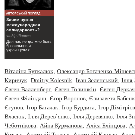
АВТОРСЬКИЙ ПОГЛЯД
Зачем нужна
международная
солидарность?
Федір Ширяєв
Для нас не должно быть
бразильцев и
украинцев>>
Віталіна Буткалюк
,
Олександр Богаченко-Мішевс
Киричук
,
Dmitry Kolesnik
,
Iван Зеленський
,
Iлля
Євген Валленберг
,
Євген Голишкін
,
Євген Деркач
Євген Філіндаш
,
Єгор Воронов
,
Єлизавета Бабенк
Єгупов
,
Ігор Багачак
,
Ігор Бурдига
,
Ігор Дімітрієв
Власюк
,
Ілля Дерев`янко
,
Ілля Деревянко
,
Ілля З
Чеботнікова
,
Айна Курманова
,
Аліса Блінцова
,
Ал
Котляр
,
Анатолiй Ткачук
,
Анатолій Каплан
,
Андр