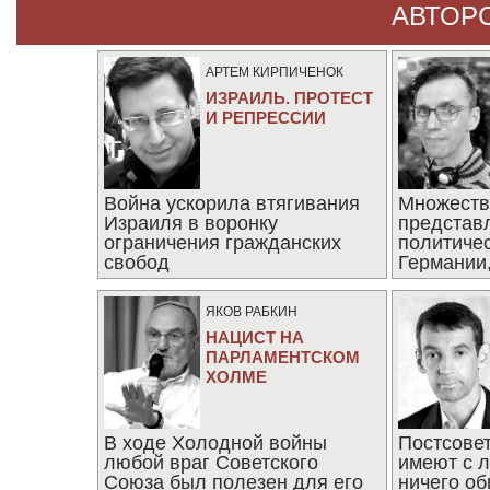
АВТОР
АРТЕМ КИРПИЧЕНОК
ИЗРАИЛЬ. ПРОТЕСТ
И РЕПРЕССИИ
Война ускорила втягивания
Множеств
Израиля в воронку
представ
ограничения гражданских
политиче
свобод
Германии,
последни
ЯКОВ РАБКИН
НАЦИСТ НА
ПАРЛАМЕНТСКОМ
ХОЛМЕ
В ходе Холодной войны
Постсове
любой враг Советского
имеют с 
Союза был полезен для его
ничего об