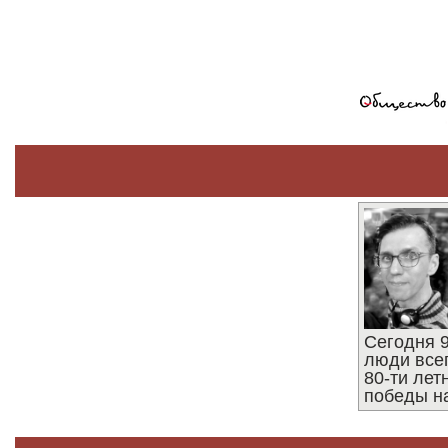
Сегодня 9
люди все
80-ти ле
победы н