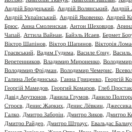
Андрій Бродецький
,
Андрій Волянський
,
Андрій
Андрій Український
,
Андрій Яковенко
,
Андрей К
Брюс
,
Анна Смоленская
,
Антон Шеховцов
,
Арин
Чапай
,
Аттила Вайнаи
,
Байэль Исаев
,
Бермет Бор
Віктор Шапінов
,
Віктор Шапинов
,
Вікторія Лома
Граєвський
,
Вадим Гудима
,
Василе Єрну
,
Василь
Веретенников
,
Владимир Мироненко
,
Володимир
Володимир Фрідман
,
Володимир Чемерис
,
Всево
Галина Лебединська
,
Ганна Гриценко
,
Георгiй К
Георгій Мамедов
,
Георгий Комаров
,
Глеб Простак
Давiд Арутюнов
,
Данила Глумов
,
Данило Полтор
Строєв
,
Денис Жарких
,
Денис Лёвкин
,
Джессика
Галко
,
Дмитро Заборiн
,
Дмитро Зиков
,
Дмитро К
Дмитро Райдер
,
Дмитро Штраус
,
Евальдас Бальч