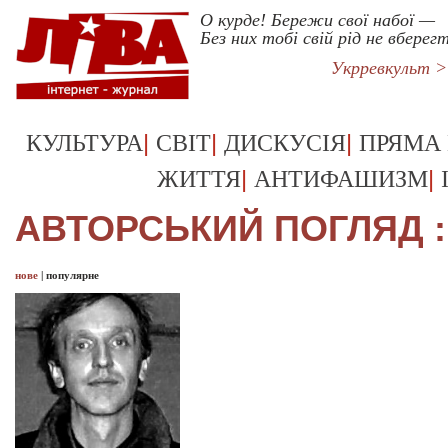
О курде! Бережи свої набої —
Без них тобі свій рід не вберег
Укрревкульт 
|
|
|
КУЛЬТУРА
СВІТ
ДИСКУСІЯ
ПРЯМА
|
|
ЖИТТЯ
АНТИФАШИЗМ
АВТОРСЬКИЙ ПОГЛЯД :
нове
|
популярне