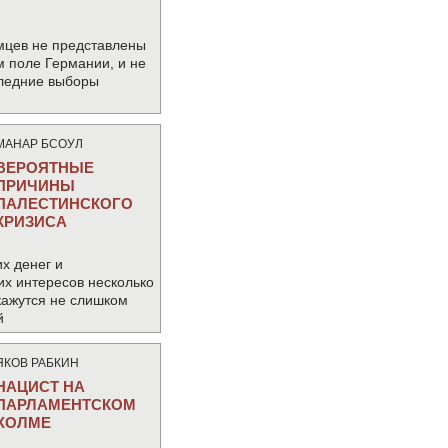
мцев не представлены
м поле Германии, и не
следние выборы
МАНАР БСОУЛ
ВЕРОЯТНЫЕ
ПРИЧИНЫ
ПАЛЕСТИНСКОГО
КРИЗИСА
х денег и
их интересов несколько
кажутся не слишком
й
ЯКОВ РАБКИН
НАЦИСТ НА
ПАРЛАМЕНТСКОМ
ХОЛМЕ