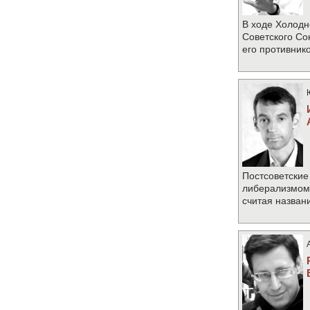
В ходе Холодн
Советского Со
его противник
Постсоветские
либерализмом 
считая назван