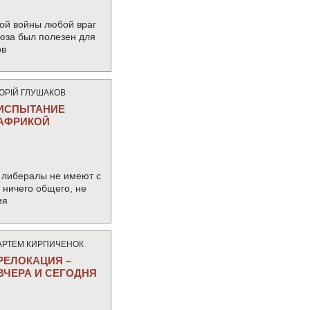
ой войны любой враг
юза был полезен для
ов
ЮРIЙ ГЛУШАКОВ
ИСПЫТАНИЕ
АФРИКОЙ
 либералы не имеют с
ничего общего, не
ия
АРТЕМ КИРПИЧЕНОК
РЕЛОКАЦИЯ –
ВЧЕРА И СЕГОДНЯ