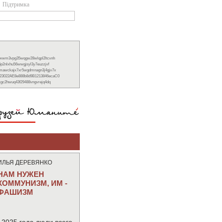
Підтримка
xwwm3vpg35wqgw28wlqpl2ltcvnh
6p2nlxhu56wwgjsyl3y7euzzjvf
nmawckajx7xr5wgdmnagn3j4gjv7x
23022AE8e888b8d9B1213846ecaC0
ckgc2hwuq43f29488vngvrejq4dq
ИЛЬЯ ДЕРЕВЯНКО
НАМ НУЖЕН
КОММУНИЗМ, ИМ -
ФАШИЗМ