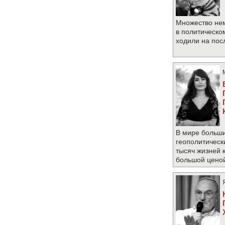
Множество не
в политическо
ходили на по
В мире больши
геополитическ
тысяч жизней 
большой цено