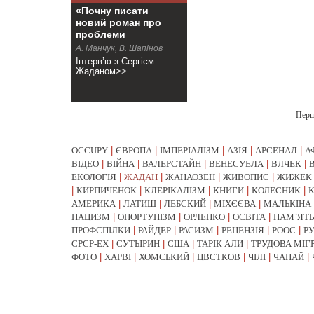
«Почну писати
новий роман про
проблеми
робітничого класу»
А. Манчук, В. Шапінов
Інтерв’ю з Сергієм
Жаданом>>
Пер
OCCUPY
|
ЄВРОПА
|
ІМПЕРІАЛІЗМ
|
АЗІЯ
|
АРСЕНАЛ
|
А
ВІДЕО
|
ВІЙНА
|
ВАЛЕРСТАЙН
|
ВЕНЕСУЕЛА
|
ВЛЧЕК
|
ЕКОЛОГІЯ
|
ЖАДАН
|
ЖАНАОЗЕН
|
ЖИВОПИС
|
ЖИЖЕК
|
КИРПИЧЕНОК
|
КЛЕРІКАЛІЗМ
|
КНИГИ
|
КОЛЕСНИК
|
АМЕРИКА
|
ЛАТИШ
|
ЛЕБСКИЙ
|
МІХЄЄВА
|
МАЛЬКІНА
НАЦИЗМ
|
ОПОРТУНІЗМ
|
ОРЛЕНКО
|
ОСВІТА
|
ПАМ`ЯТЬ
ПРОФСПІЛКИ
|
РАЙДЕР
|
РАСИЗМ
|
РЕЦЕНЗІЯ
|
РООС
|
Р
СРСР-EX
|
СУТЫРИН
|
США
|
ТАРІК АЛИ
|
ТРУДОВА МІГ
ФОТО
|
ХАРВІ
|
ХОМСЬКИЙ
|
ЦВЄТКОВ
|
ЧІЛІ
|
ЧАПАЙ
|