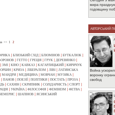
Сегодня 9 мая
мира праздную
годовщину по
АВТОРСЬКИЙ П
ша
<<
1
2
ФРИКА
|
БЛИЗЬКИЙ СХІД
|
БЛЮМІНОВ
|
БУТКАЛЮК
|
ВОРОНОВ
|
ГЕТТО
|
ГРЕЦІЯ
|
ГРУК
|
ДЕРЕВЯНКО
|
|
ЗМІ
|
КІНО
|
КАВКАЗ
|
КАГАРЛИЦЬКИЙ
|
КИРИЧУК
КОРБИН
|
КРИЗА
|
ЛІБЕРАЛІЗМ
|
ЛІВІ
|
ЛАТИНСЬКА
Война ускорил
|
МАНДРИ
|
МЕДИЦИНА
|
МОВЧАН
|
МУЗИКА
|
воронку огран
|
ПАНОВ
|
ПОЕЗІЇ
|
ПОЛІТИКИ
|
ПОСТАТЬ
|
ПРОЗА
|
свобод
УДЬ
|
САХНІН
|
СКРИПНИК
|
СОЛІДАРНІСТЬ
|
СПОРТ
|
РАЦІЯ
|
УКРАЇНА
|
ФІЛОСОФІЯ
|
ФЕМІНІЗМ
|
ФЕТВА
|
ЧЕМЕРИС
|
ШАПІНОВ
|
ЯСИНСЬКИЙ