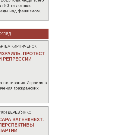
 2025 года люди всего
т 80-ти летнюю
беды над фашизмом.
ОГЛЯД
АРТЕМ КИРПИЧЕНОК
ИЗРАИЛЬ. ПРОТЕСТ
И РЕПРЕССИИ
а втягивания Израиля в
ичения гражданских
IЛЛЯ ДЕРЕВ`ЯНКО
САРА ВАГЕНКНЕХТ:
ПЕРСПЕКТИВЫ
ПАРТИИ