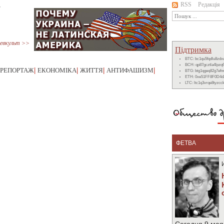
RSS
Редакція
!
евкульт >>
Підтримка
BTC: bc1qu5fqdlu8zd
BCH: qp87gcztla4lpzq
РЕПОРТАЖ
|
ЕКОНОМІКА
|
ЖИТТЯ
|
АНТИФАШИЗМ
|
BTG: btg1qgeq82g7ef
ETH: 0xe51FF8F0D4d
LTC: ltc1q3vrqe8tyzc
ФЕТВА