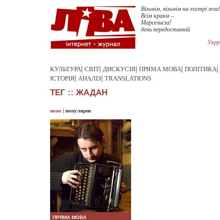
Візьмім, візьмім на гострі леза
Всім краям –
Марсельєза!
день передостанній
Укрр
КУЛЬТУРА
|
СВІТ
|
ДИСКУСІЯ
|
ПРЯМА МОВА
|
ПОЛІТИКА
|
ІСТОРІЯ
|
АНАЛІЗ
|
TRANSLATIONS
ТЕГ :: ЖАДАН
нове
|
популярне
ПРЯМА МОВА