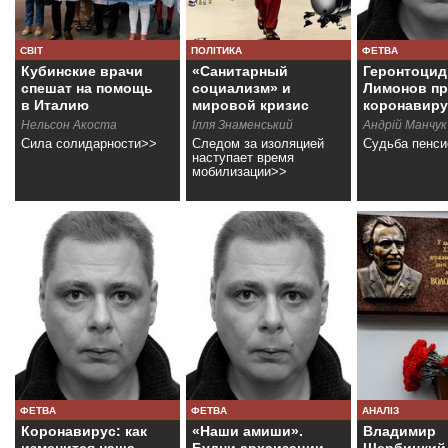
СВІТ
ПОЛІТИКА
ФЕТВА
Кубинские врачи
«Санитарный
Геронтоцид
спешат на помощь
социализм» и
Лимонов пр
в Италию
мировой кризис
коронавиру
Нельсон Акоста
Ілля Знаменський
Андрій Манчук
Сила солидарности>>
Следом за изоляцией
Судьба пенс
наступает время
мобилизации>>
ФЕТВА
ФЕТВА
АНАЛІЗ
Коронавирус: как
«Наши амиши».
Владимир