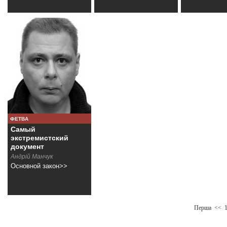
ФЕТВА
Самый
экстремистский
документ
Андрiй Манчук
Основной закон>>
Перша
<<