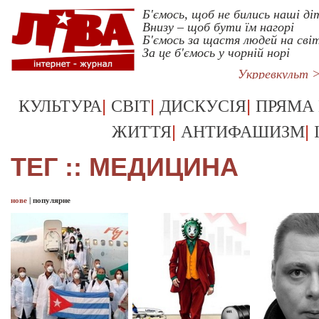
Б'ємось, щоб не бились наші ді
Внизу – щоб бути їм нагорі
Б'ємось за щастя людей на світ
За це б'ємось у чорній норі
Укрревкульт 
|
|
|
КУЛЬТУРА
СВІТ
ДИСКУСІЯ
ПРЯМА
|
|
ЖИТТЯ
АНТИФАШИЗМ
ТЕГ :: МЕДИЦИНА
нове
|
популярне