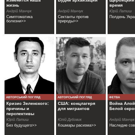
изменится наша
Будни архаизации
Щербицкий 
жизнь
время
Андрій Манчук
Андрій Манчук
Юрій Латиш
Симптоматика
Сектанты против
Полдень Укр
болезни>>
природы>>
АВТОРСЬКИЙ ПОГЛЯД
АВТОРСЬКИЙ ПОГЛЯД
ФЕТВА
Кризис Зеленского:
США: концлагеря
Война Алой
причины и
для мигрантов
Белой окр
перспективы
Юрій Латиш
Юлій Дубовик
Андрій Манчук
Без будущего>>
Кошмары расизма>>
Наследие со