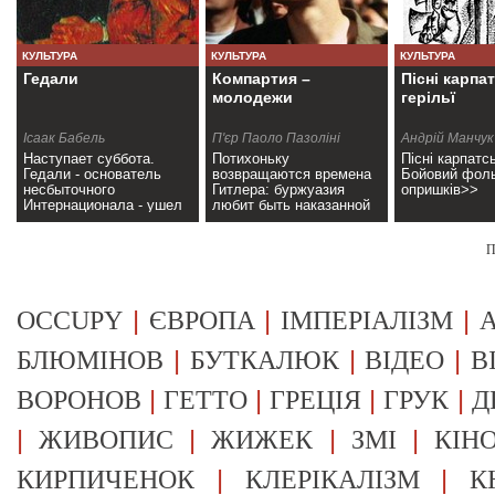
КУЛЬТУРА
КУЛЬТУРА
КУЛЬТУРА
Гедали
Компартия –
Пісні карпа
молодежи
герільї
Ісаак Бабель
П'єр Паоло Пазоліні
Андрій Манчук
Наступает суббота.
Потихоньку
Пісні карпатсь
Гедали - основатель
возвращаются времена
Бойовий фол
несбыточного
Гитлера: буржуазия
опришків>>
Интернационала - ушел
любит быть наказанной
в синагогу молиться.>>
собственноручно.>>
П
|
|
|
OCCUPY
ЄВРОПА
ІМПЕРІАЛІЗМ
А
|
|
|
БЛЮМІНОВ
БУТКАЛЮК
ВІДЕО
В
|
|
|
|
ВОРОНОВ
ГЕТТО
ГРЕЦІЯ
ГРУК
Д
|
|
|
|
ЖИВОПИС
ЖИЖЕК
ЗМІ
КІН
|
|
КИРПИЧЕНОК
КЛЕРІКАЛІЗМ
К