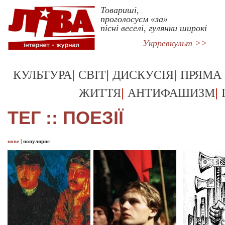
Товариші,
проголосуєм «за»
пісні веселі, гулянки широкі
Укрревкульт >>
|
|
|
КУЛЬТУРА
СВІТ
ДИСКУСІЯ
ПРЯМА
|
|
ЖИТТЯ
АНТИФАШИЗМ
ТЕГ :: ПОЕЗІЇ
нове
|
популярне