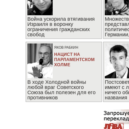
Война ускорила втягивания
Множеств
Израиля в воронку
представ
ограничения гражданских
политиче
свобод
Германии,
последни
ЯКОВ РАБКИН
НАЦИСТ НА
ПАРЛАМЕНТСКОМ
ХОЛМЕ
В ходе Холодной войны
Постсове
любой враг Советского
имеют с 
Союза был полезен для его
ничего об
противников
названия