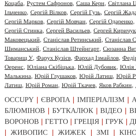
Коцаба
,
Рустем Сафронов
,
Саша Керн
,
Світлана 
Ільченко
,
Сергій Вілков
,
Сергій Гузь
,
Сергій Жад
Сергій Марков
,
Сергій Мовчан
,
Сергій Одаренко
Сергій Стинка
,
Сергей Васильев
,
Сергей Киричук
Маковецький
,
Станіслав Ретинський
,
Станіслав С
Шиманський
,
Станіслав Штейнгарт
,
Сюзанна Ви
Товарищ У
,
Фарух Кузієв
,
Фархад Ізмайлов
,
Феді
Оеренс
,
Юліана Скібіцька
,
Юлій Дубовик
,
Юлія 
Малькина
,
Юрiй Глушаков
,
Юрiй Латиш
,
Юрiй Р
Латиш
,
Юрій Роман
,
Юрій Ткачев
,
Яков Рабкин
,
|
|
|
OCCUPY
ЄВРОПА
ІМПЕРІАЛІЗМ
А
|
|
|
БЛЮМІНОВ
БУТКАЛЮК
ВІДЕО
В
|
|
|
|
ВОРОНОВ
ГЕТТО
ГРЕЦІЯ
ГРУК
Д
|
|
|
|
ЖИВОПИС
ЖИЖЕК
ЗМІ
КІН