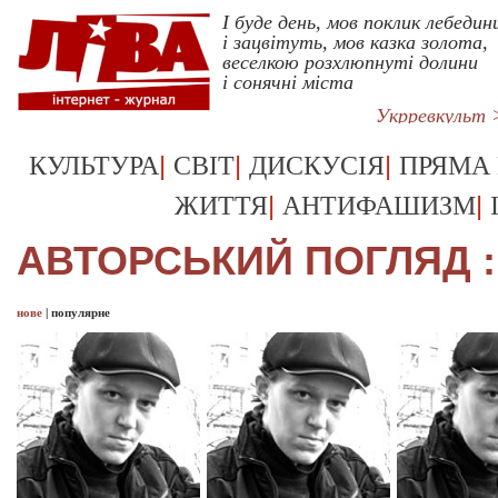
І буде день, мов поклик лебедин
і зацвітуть, мов казка золота,
веселкою розхлюпнуті долини
і сонячні міста
Укрревкульт 
|
|
|
КУЛЬТУРА
СВІТ
ДИСКУСІЯ
ПРЯМА
|
|
ЖИТТЯ
АНТИФАШИЗМ
АВТОРСЬКИЙ ПОГЛЯД :
нове
|
популярне