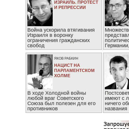
ИЗРАИЛЬ. ПРОТЕСТ
И РЕПРЕССИИ
Война ускорила втягивания
Множеств
Израиля в воронку
представ
ограничения гражданских
политиче
свобод
Германии,
последни
ЯКОВ РАБКИН
НАЦИСТ НА
ПАРЛАМЕНТСКОМ
ХОЛМЕ
В ходе Холодной войны
Постсове
любой враг Советского
имеют с 
Союза был полезен для его
ничего об
противников
названия