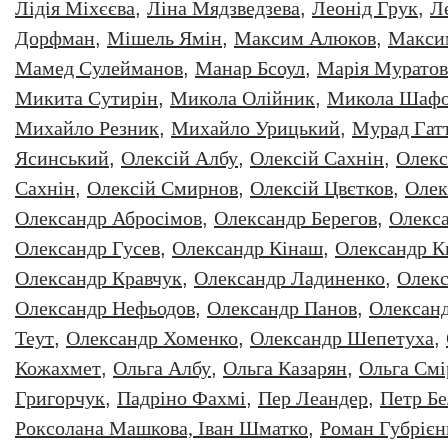
Лідія Міхєєва
,
Ліна Мядзведзева
,
Леонiд Грук
,
Л
Дорфман
,
Мішель Ямін
,
Максим Алюков
,
Макси
Мамед Сулейманов
,
Манар Бсоул
,
Марія Муратов
Микита Сутирін
,
Микола Олійник
,
Микола Шафо
Михайло Резник
,
Михайло Урицький
,
Мурад Гат
Ясинський
,
Олексiй Албу
,
Олексiй Сахнiн
,
Олекс
Сахнін
,
Олексій Смирнов
,
Олексій Цвєтков
,
Олек
Олександр Абросімов
,
Олександр Берегов
,
Олекс
Олександр Гусев
,
Олександр Кінаш
,
Олександр К
Олександр Кравчук
,
Олександр Ладиненко
,
Олекс
Олександр Нефьодов
,
Олександр Панов
,
Олександ
Теут
,
Олександр Хоменко
,
Олександр Шепетуха
,
Кожахмет
,
Ольга Албу
,
Ольга Казарян
,
Ольга Смі
Григорчук
,
Падріно Фахмі
,
Пер Леандер
,
Петр Бе
Роксолана Машкова, Іван Шматко
,
Роман Губрiєн