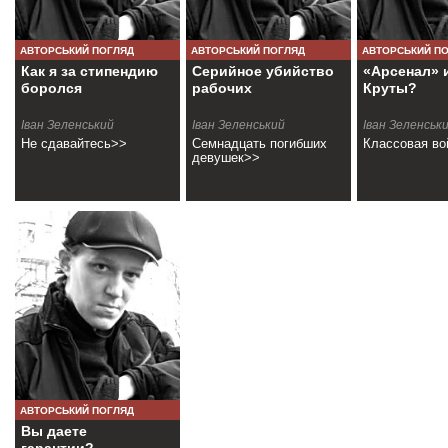
АВТОРСЬКИЙ ПОГЛЯД
АВТОРСЬКИЙ ПОГЛЯД
АВТОРСЬКИЙ П
Как я за стипендию
Серийное убийство
«Арсенал» 
боролся
рабочих
Круты?
Іван Зеленський
Іван Зеленський
Іван Зеленськ
Не сдавайтесь>>
Семнадцать погибших
Классовая во
девушек>>
АВТОРСЬКИЙ ПОГЛЯД
Вы даете