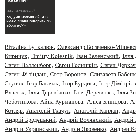
гарантии?
Іван Зеленський
Будучи мужчиной, я не
имею права говорить об
абортах>>
Віталіна Буткалюк
,
Олександр Богаченко-Мішевс
Киричук
,
Dmitry Kolesnik
,
Iван Зеленський
,
Iлля
Євген Валленберг
,
Євген Голишкін
,
Євген Деркач
Євген Філіндаш
,
Єгор Воронов
,
Єлизавета Бабенк
Єгупов
,
Ігор Багачак
,
Ігор Бурдига
,
Ігор Дімітрієв
Власюк
,
Ілля Дерев`янко
,
Ілля Деревянко
,
Ілля З
Чеботнікова
,
Айна Курманова
,
Аліса Блінцова
,
Ал
Котляр
,
Анатолiй Ткачук
,
Анатолій Каплан
,
Андр
Андрій Бродецький
,
Андрій Волянський
,
Андрій
Андрій Український
,
Андрій Яковенко
,
Андрей К