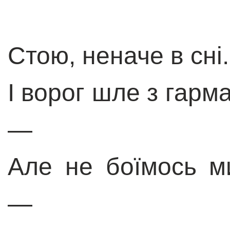
Стою, неначе в сні
І ворог шле з гарма
—
Але не боїмось м
—