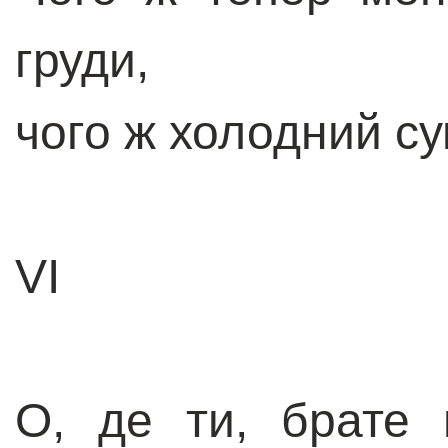
груди,
чого ж холодний су
VI
О, де ти, брате 