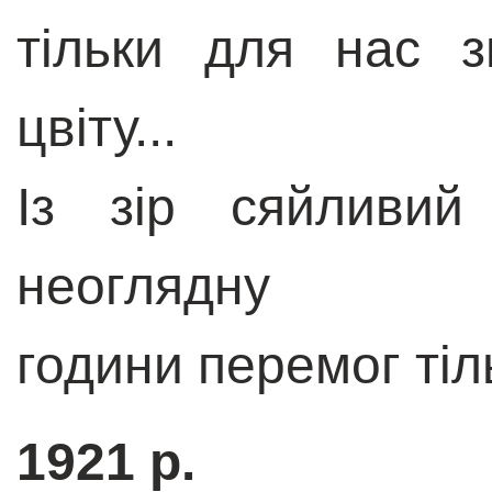
тільки для нас з
цвіту...
Із зір сяйливий
неоглядну
години перемог тіл
1921 р.