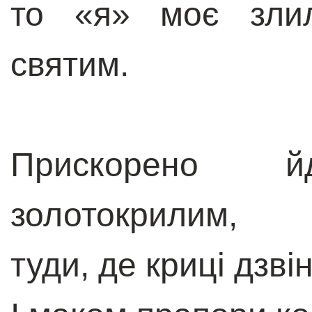
то «я» моє зли
святим.
Прискорено
золотокрилим,
туди, де криці дзві