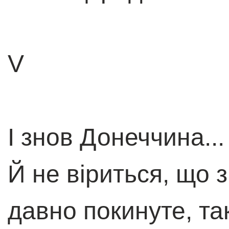
V
І знов Донеччина...
Й не віриться, що 
давно покинуте, та