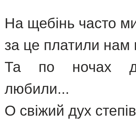
На щебінь часто м
за це платили нам
Та по ночах ді
любили...
О свіжий дух степів