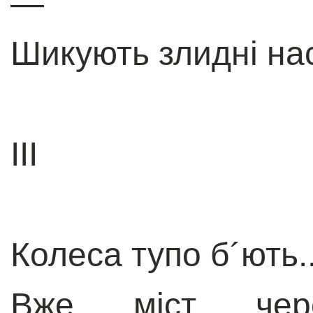
—
Шикують злидні на
III
Колеса тупо б´ють.
Вже міст чер