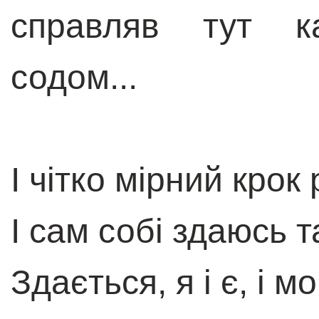
справляв тут ка
содом...
І чітко мірний крок
І сам собі здаюсь 
Здається, я і є, і 