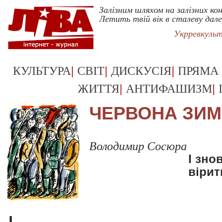
Залізним шляхом на залізних ко
Летить твій вік в сталеву дале
Укрревкуль
|
|
|
КУЛЬТУРА
СВІТ
ДИСКУСІЯ
ПРЯМА
|
|
ЖИТТЯ
АНТИФАШИЗМ
ЧЕРВОНА ЗИ
Володимир Сосюра
І зно
вірит