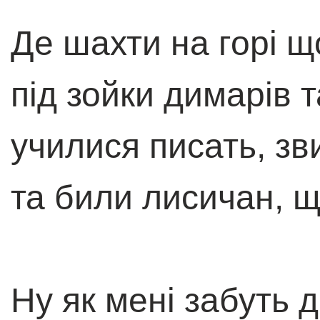
Де шахти на горі 
під зойки димарів 
училися писать, зви
та били лисичан, щ
Ну як мені забуть 