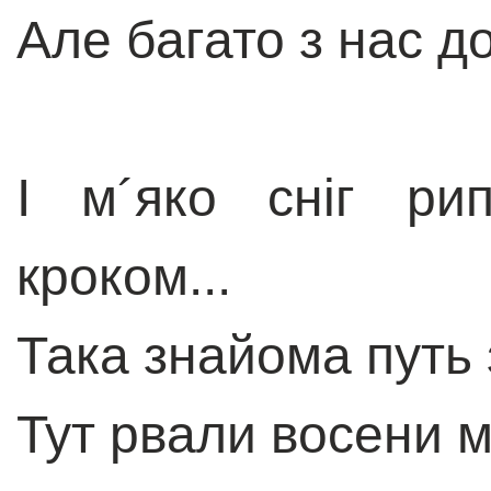
Але багато з нас д
І м´яко сніг рип
кроком...
Така знайома путь 
Тут рвали восени м