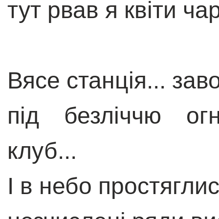
тут рвав я квіти ча
Вясе станція... зав
під безліччю огн
клуб...
І в небо простягли