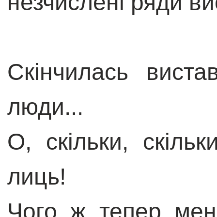
незчислені ряди в
Скінчилась вистав
люди...
О, скільки, скіль
лиць!
Чого ж тепер мен