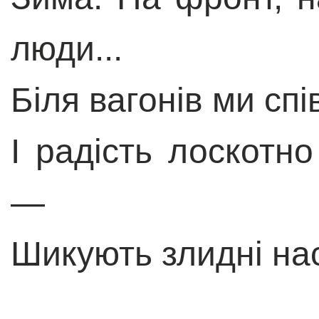
люди...
Біля вагонів ми сп
І радість лоскотн
—
Шикують злидні на