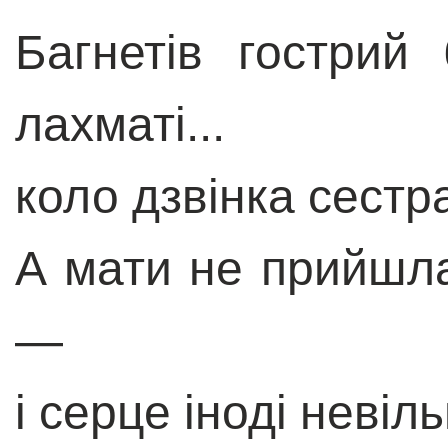
Багнетів гострий 
лахматі...
коло дзвінка сестр
А мати не прийшла
—
і серце іноді неві