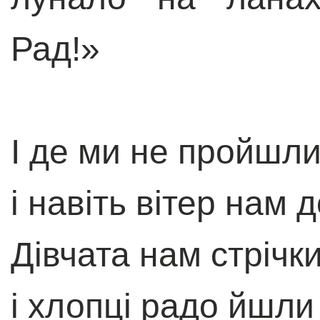
Рад!»
І де ми не пройшли
і навіть вітер нам 
Дівчата нам стрічк
і хлопці радо йшли