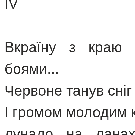
IV
Вкраїну з краю 
боями...
Червоне танув сні
І громом молодим 
лунало на ланах