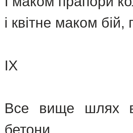
І маком прапори к
і квітне маком бій,
IX
Все вище шлях ва
бетони...