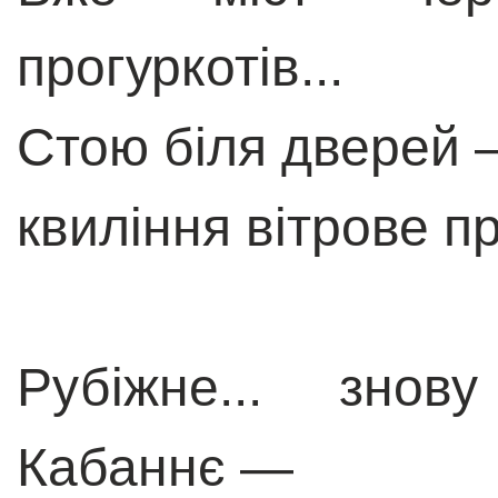
прогуркотів...
Стою біля дверей 
квиління вітрове п
Рубіжне... знову
Кабаннє —