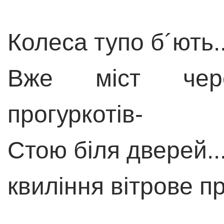
Колеса тупо б´ють..
Вже міст чер
прогуркотів-
Стою біля дверей..
квиління вітрове п