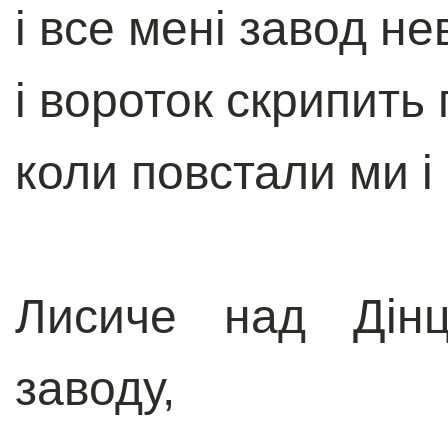
і все мені завод н
і вороток скрипить 
коли повстали ми і
Лисиче над Дінц
заводу,