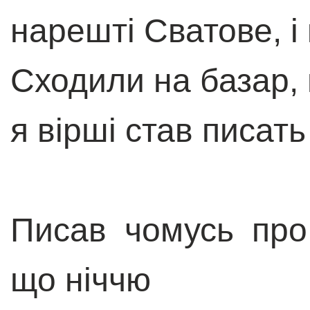
нарешті Сватове, і 
Сходили на базар,
я вірші став писат
Писав чомусь про
що ніччю