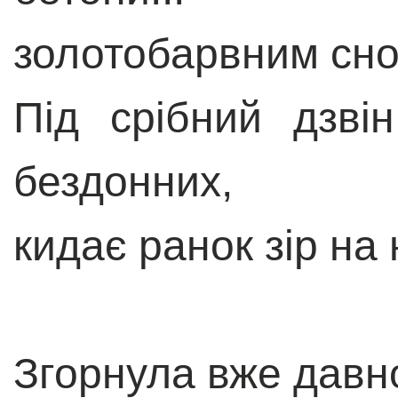
золотобарвним сно
Під срібний дзві
бездонних,
кидає ранок зір на
Згорнула вже давн