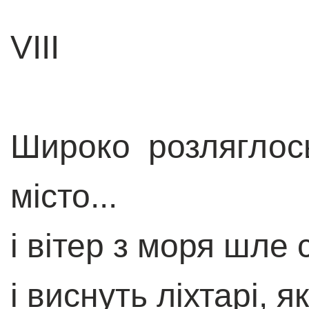
VIII
Широко розляглос
місто...
і вітер з моря шле
і виснуть ліхтарі, 