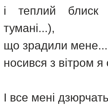
і теплий блиск
тумані...),
що зрадили мене...
носився з вітром я
І все мені дзюрчат