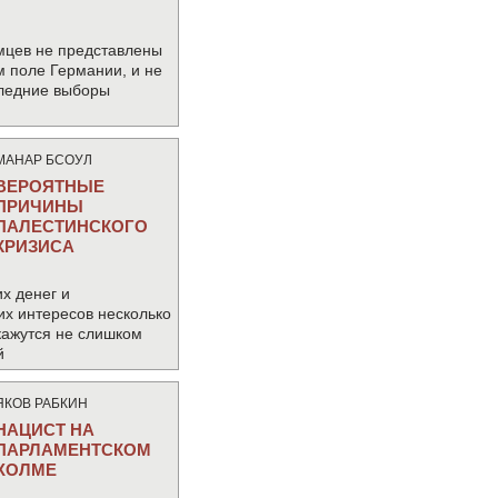
мцев не представлены
м поле Германии, и не
следние выборы
МАНАР БСОУЛ
ВЕРОЯТНЫЕ
ПРИЧИНЫ
ПАЛЕСТИНСКОГО
КРИЗИСА
х денег и
их интересов несколько
кажутся не слишком
й
ЯКОВ РАБКИН
НАЦИСТ НА
ПАРЛАМЕНТСКОМ
ХОЛМЕ