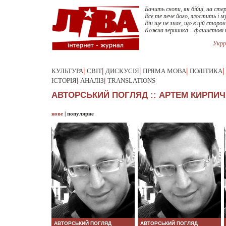
Бачить снопи, як бійці, на стер
Все те пече його, злостить і м
Він ще не знає, що в цій сторон
Кожна зернинка – фашистові 
Укрр
КУЛЬТУРА
|
СВІТ
|
ДИСКУСІЯ
|
ПРЯМА МОВА
|
ПОЛІТИКА
|
ІСТОРІЯ
|
АНАЛІЗ
|
TRANSLATIONS
АВТОРСЬКИЙ ПОГЛЯД :: АРТЕМ КИРПИ
нове
|
популярне
АВТОРСЬКИЙ ПОГЛЯД
АВТОРСЬКИЙ ПОГЛЯД