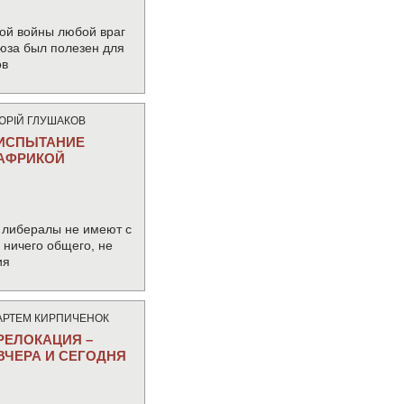
ой войны любой враг
юза был полезен для
ов
ЮРIЙ ГЛУШАКОВ
ИСПЫТАНИЕ
АФРИКОЙ
 либералы не имеют с
ничего общего, не
ия
АРТЕМ КИРПИЧЕНОК
РЕЛОКАЦИЯ –
ВЧЕРА И СЕГОДНЯ