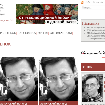
RSS
Редакція
ні,
уля.
і
куля
евкульт >>
Підтримка
BTC: bc1qu5fqdlu8zd
BCH: qp87gcztla4lpzq
РЕПОРТАЖ
|
ЕКОНОМІКА
|
ЖИТТЯ
|
АНТИФАШИЗМ
|
BTG: btg1qgeq82g7ef
ETH: 0xe51FF8F0D4d
LTC: ltc1q3vrqe8tyzc
ЧЕНОК
ФЕТВА
АВТОРСЬКИЙ ПОГЛЯД
АВТОРСЬКИЙ ПОГЛЯД