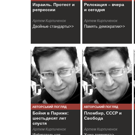
Израиль. Протест и
Релокация – вчера
репрессии
и сегодня
Артем Кирпиченок
Артем Кирпиченок
Двойные стандарты>>
Память демократии>>
АВТОРСЬКИЙ ПОГЛЯД
АВТОРСЬКИЙ ПОГЛЯД
Бойня в Париже:
Пломбир, СССР и
шестьдесят лет
Свобода
спустя
Артем Кирпиченок
Артем Кирпиченок
Избирательная
Хуже террора>>