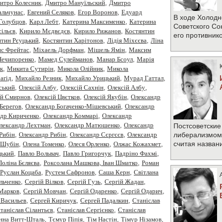
итро Колесник
,
Дмитро Мануїльский
,
Дмитро
альчунас
,
Евгений Селяков
,
Егор Воронов
,
Едуард
В ходе Холодн
Голубцов
,
Карл Лебт
,
Катерина Максименко
,
Катерина
Советского Со
ільєв
,
Кирило Мєдвєдєв
,
Кирило Рижанов
,
Костянтин
его противник
нтин Рєуцький
,
Костянтин Харітонов
,
Лідія Міхєєва
,
Ліна
с Фрейтас
,
Міхаель Дорфман
,
Мішель Ямін
,
Максим
Нечипоренко
,
Мамед Сулейманов
,
Манар Бсоул
,
Марія
к
,
Микита Сутирін
,
Микола Олійник
,
Микола
агід
,
Михайло Резник
,
Михайло Урицький
,
Мурад Гаттал
,
ський
,
Олексiй Албу
,
Олексiй Сахнiн
,
Олексій Албу
,
ій Смирнов
,
Олексій Цвєтков
,
Олексій Якубін
,
Олександр
Берегов
,
Олександр Богаченко-Мішевський
,
Олександр
ндр Кириченко
,
Олександр Коммарі
,
Олександр
лександр Лехтман
,
Олександр Матюшенко
,
Олександр
Постсоветские
Рибiн
,
Олександр Рибін
,
Олександр Сєргєєв
,
Олександр
либерализмом 
считая назван
 Шубін
,
Олена Томенко
,
Олеся Орленко
,
Олжас Кожахмет
,
цький
,
Павло Вольвач
,
Павло Григорчук
,
Падріно Фахмі
,
Поліна Бєляєва
,
Роксолана Машкова, Іван Шматко
,
Роман
Руслан Коцаба
,
Рустем Сафронов
,
Саша Керн
,
Світлана
Ільченко
,
Сергій Вілков
,
Сергій Гузь
,
Сергій Жадан
,
 Марков
,
Сергій Мовчан
,
Сергій Одаренко
,
Сергій Одарич
,
 Васильев
,
Сергей Киричук
,
Сергей Падалкин
,
Станiслав
таніслав Сілантьєв
,
Станіслав Сергієнко
,
Станіслав
нна Витт-Шталь
,
Тємур Піпія
,
Тім Настін
,
Тімур Нізамов
,