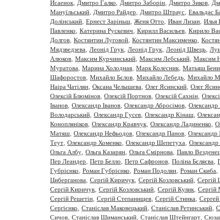
Исаенок
,
Дмитро Галко
,
Дмитро Заборiн
,
Дмитро Зиков
,
Дм
Мануїльський
,
Дмитро Райдер
,
Дмитро Штраус
,
Евальдас Б
Долінський
,
Ернест Заріньш
,
Женя Отто
,
Иван Лизан
,
Илья 
Павленко
,
Катерина Рускевич
,
Кирилл Васильев
,
Кирило Вас
Долгов
,
Костянтин Луговой
,
Костянтин Максименко
,
Костя
Мядзведзева
,
Леонiд Грук
,
Леонід Грук
,
Леонід Швець
,
Луи
Алюков
,
Максим Курчинський
,
Максим Лебський
,
Максим 
Муратова
,
Марина Холодная
,
Марк Колесник
,
Матьяш Бени
Шафоростов
,
Михайло Бєлов
,
Михайло Лебедь
,
Михайло М
Наіра Чатілян
,
Оксана Челышева
,
Олег Ясинский
,
Олег Ясин
Олексій Блюмінов
,
Олексій Портнов
,
Олексій Сахнін
,
Олекс
Iванов
,
Олександр Іванов
,
Олександр Абросімов
,
Олександр 
Володарський
,
Олександр Гусев
,
Олександр Кінаш
,
Олекса
Конопляніков
,
Олександр Кравчук
,
Олександр Ладиненко
,
О
Матяш
,
Олександр Нефьодов
,
Олександр Панов
,
Олександр 
Теут
,
Олександр Хоменко
,
Олександр Шепетуха
,
Олександр
Ольга Албу
,
Ольга Казарян
,
Ольга Смірнова
,
Павло Вездене
Пер Леандер
,
Петр Белло
,
Петр Сафронов
,
Полiна Бєляєва
,
Губрiєнко
,
Роман Губрієнко
,
Роман Подолян
,
Роман Скиба
,
Циберганова
,
Сергiй Киричук
,
Сергiй Козловський
,
Сергій 
Сергій Киричук
,
Сергій Козловський
,
Сергій Кулик
,
Сергій
Сергій Решетін
,
Сергій Степанищев
,
Сергій Стинка
,
Сергей
Сергiєнко
,
Станіслав Маковецький
,
Станіслав Ретинський
,
С
Сичов
,
Станіслав Шиманський
,
Станіслав Штейнгарт
,
Сюза