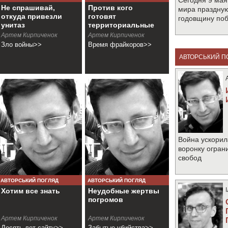
Сегодня 9 мая
Не спрашивай,
Против кого
мира праздную
откуда привезли
готовят
годовщину по
унитаз
территориальные
батальоны?
Артем Кирпиченок
Артем Кирпиченок
Зло войны>>
Время фрайкоров>>
АВТОРСЬКИЙ П
Война ускорил
воронку огран
свобод
АВТОРСЬКИЙ ПОГЛЯД
АВТОРСЬКИЙ ПОГЛЯД
Хотим все знать
Неудобные жертвы
погромов
Артем Кирпиченок
Артем Кирпиченок
Десять лет сайту>>
Забытые убийства>>