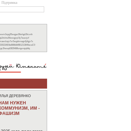
Підтримка
xwwm3vpg35wqgw28wlqpl2ltcvnh
6p2nlxhu56wwgjsyl3y7euzzjvf
nmawckajx7xr5wgdmnagn3j4gjv7x
23022AE8e888b8d9B1213846ecaC0
ckgc2hwuq43f29488vngvrejq4dq
ИЛЬЯ ДЕРЕВЯНКО
НАМ НУЖЕН
КОММУНИЗМ, ИМ -
ФАШИЗМ