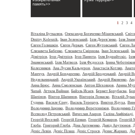
память>>
1
2
3
4
Віталіна Буткалюк
,
Олександр Богаченко-Мішевський
,
Cвiтл
Dmitry Kolesnik
,
Iван Зеленський
,
Iлля Дерев`янко
,
Iлля Зна
Євген Голишкін
,
Євген Деркач
,
Євген Жутовський
,
Євген Ла
Єлизавета Бабенко
,
Єлизавета Смірнова
,
Іван Зеленський
,
Ів
Дімітрієв
,
Ігор Дмітрієв
,
Ігор Панюта
,
Ілля Будрайтскіс
,
Ілл
Знаменський
,
Ілля Матвєєв
,
Ілля Фєдосєєв
,
Ірина Чеботніков
Колесников
,
Ана Лусия Кальдерон
,
Анастасiя Котляр
,
Анато
Манчук
,
Андрій Бондаренко
,
Андрій Бродецький
,
Андрій В
Недзельницький
,
Андрій Український
,
Андрій Яковенко
,
Анд
Анна Брюс
,
Анна Смоленская
,
Антон Шеховцов
,
Арина Мур
Чапай
,
Аттила Вайнаи
,
Байэль Исаев
,
Бермет Борубаєва
,
Бор
Шапінов
,
Віктор Шапинов
,
Вікторія Ломаско
,
Віталій Лука
Гудима
,
Василе Єрну
,
Василь Терещук
,
Виктор Ядуха
,
Вин
Володимир Іщенко
,
Володимир Веретенніков
,
Володимир Г
Всеволод Петровський
,
Вячеслав Азаров
,
Галіна Амфіміаді
Георгій Веселий
,
Георгій Ерман
,
Георгій Комаров
,
Георгій
Глоба
,
Григорий Глоба
,
Діна Артеменко
,
Давiд Арутюнов
,
Д
Деніс Левін
,
Деніс Пілаш
,
Деніс Строєв
,
Денис Жарких
,
Де