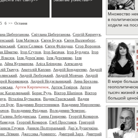
Множество не
в политическо
5
6
>>
Остання
ходили на по
ана Циберганова
,
Cвітлана Циберганова
,
Cергiй Киричук
,
менський
,
Iлля Матвєєв
,
Євген Бузєв
,
Євген Валленберг
,
кінський
,
Євген Селяков
,
Євген Філіндаш
,
Єгор Воронов
,
ан Шматко
,
Ігор Єгупов
,
Ігор Багачак
,
Ігор Бурдига
,
Ігор
я Власюк
,
Ілля Дерев`янко
,
Ілля Деревянко
,
Ілля
а
,
Айна Курманова
,
Аліса Блінцова
,
Александр
лiй Ткачук
,
Анатолій Каплан
,
Андрiй Бондаренко
,
Андрiй
олянський
,
Андрій Любецький
,
Андрій Мовчан
,
Андрій
рей Коряковцев
,
Андрей Недзельницкий
,
Анна Брехова
,
В мире больши
геополитическ
омська
,
Артем Кирпиченок
,
Артем Теміров
,
Артем
тысяч жизней 
ис Кагарлицький
,
Борис Рудь
,
Вiктор Шапiнов
,
Віктор
большой цено
щук
,
Віталіна Буткалюк
,
Вадим Граєвський
,
Вадим
сен Буле
,
Владимир Веретенников
,
Владимир Мироненко
,
рачов
,
Володимир Фрідман
,
Володимир Чемерис
,
,
Галина Лебединська
,
Ганна Гриценко
,
Георгiй Комаров
,
 Мамедов
,
Георгий Комаров
,
Глеб Простаков
,
Григорій
анила Глумов
,
Данило Полторацький
,
Дар`я Душечкіна
,
нис Лёвкин
,
Джессика Домингес
,
Дмитрий Зарх
,
Дмитрий