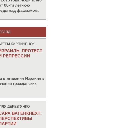
 2025 года люди всего
т 80-ти летнюю
беды над фашизмом.
ОГЛЯД
АРТЕМ КИРПИЧЕНОК
ИЗРАИЛЬ. ПРОТЕСТ
И РЕПРЕССИИ
а втягивания Израиля в
ичения гражданских
IЛЛЯ ДЕРЕВ`ЯНКО
САРА ВАГЕНКНЕХТ:
ПЕРСПЕКТИВЫ
ПАРТИИ