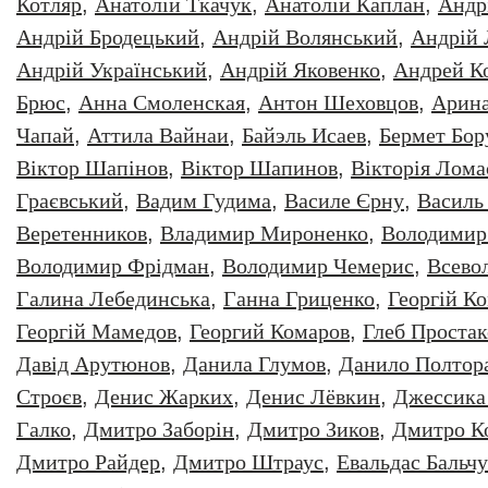
Котляр
,
Анатолiй Ткачук
,
Анатолій Каплан
,
Андр
Андрій Бродецький
,
Андрій Волянський
,
Андрій
Андрій Український
,
Андрій Яковенко
,
Андрей К
Брюс
,
Анна Смоленская
,
Антон Шеховцов
,
Арин
Чапай
,
Аттила Вайнаи
,
Байэль Исаев
,
Бермет Бор
Віктор Шапінов
,
Віктор Шапинов
,
Вікторія Лома
Граєвський
,
Вадим Гудима
,
Василе Єрну
,
Василь
Веретенников
,
Владимир Мироненко
,
Володимир
Володимир Фрідман
,
Володимир Чемерис
,
Всево
Галина Лебединська
,
Ганна Гриценко
,
Георгiй К
Георгій Мамедов
,
Георгий Комаров
,
Глеб Простак
Давiд Арутюнов
,
Данила Глумов
,
Данило Полтор
Строєв
,
Денис Жарких
,
Денис Лёвкин
,
Джессика
Галко
,
Дмитро Заборiн
,
Дмитро Зиков
,
Дмитро К
Дмитро Райдер
,
Дмитро Штраус
,
Евальдас Бальч