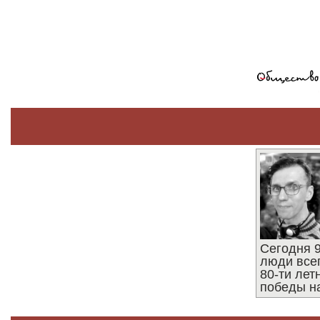
Сегодня 9
люди все
80-ти ле
победы н