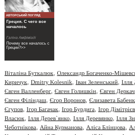
АВТОРСЬКИЙ ПОГЛЯД
Греция. С чего все
началось
Галіна Амфіміаді
Почему все началось с
Греции?>>
Віталіна Буткалюк
,
Олександр Богаченко-Мішевс
Киричук
,
Dmitry Kolesnik
,
Iван Зеленський
,
Iлля
Євген Валленберг
,
Євген Голишкін
,
Євген Деркач
Євген Філіндаш
,
Єгор Воронов
,
Єлизавета Бабенк
Єгупов
,
Ігор Багачак
,
Ігор Бурдига
,
Ігор Дімітрієв
Власюк
,
Ілля Дерев`янко
,
Ілля Деревянко
,
Ілля З
Чеботнікова
,
Айна Курманова
,
Аліса Блінцова
,
Ал