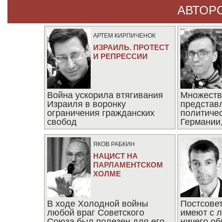
АВТОР
АРТЕМ КИРПИЧЕНОК
ИЗРАИЛЬ. ПРОТЕСТ
И РЕПРЕССИИ
Война ускорила втягивания
Множеств
Израиля в воронку
представ
ограничения гражданских
политиче
свобод
Германии,
последни
ЯКОВ РАБКИН
НАЦИСТ НА
ПАРЛАМЕНТСКОМ
ХОЛМЕ
В ходе Холодной войны
Постсове
любой враг Советского
имеют с 
Союза был полезен для его
ничего об