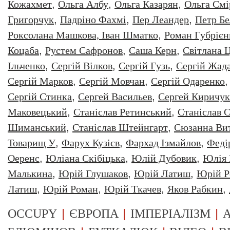
Кожахмет
,
Ольга Албу
,
Ольга Казарян
,
Ольга Смі
Григорчук
,
Падріно Фахмі
,
Пер Леандер
,
Петр Бе
Роксолана Машкова, Іван Шматко
,
Роман Губрiєн
Коцаба
,
Рустем Сафронов
,
Саша Керн
,
Світлана 
Ільченко
,
Сергій Вілков
,
Сергій Гузь
,
Сергій Жад
Сергій Марков
,
Сергій Мовчан
,
Сергій Одаренко
Сергій Стинка
,
Сергей Васильев
,
Сергей Киричук
Маковецький
,
Станіслав Ретинський
,
Станіслав С
Шиманський
,
Станіслав Штейнгарт
,
Сюзанна Ви
Товарищ У
,
Фарух Кузієв
,
Фархад Ізмайлов
,
Феді
Оеренс
,
Юліана Скібіцька
,
Юлій Дубовик
,
Юлія 
Малькина
,
Юрiй Глушаков
,
Юрiй Латиш
,
Юрiй Р
Латиш
,
Юрій Роман
,
Юрій Ткачев
,
Яков Рабкин
,
|
|
|
OCCUPY
ЄВРОПА
ІМПЕРІАЛІЗМ
А