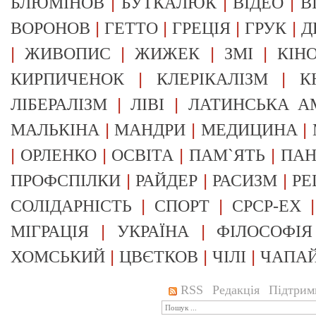
|
|
|
БЛЮМІНОВ
БУТКАЛЮК
ВІДЕО
В
|
|
|
|
ВОРОНОВ
ГЕТТО
ГРЕЦІЯ
ГРУК
Д
|
|
|
|
ЖИВОПИС
ЖИЖЕК
ЗМІ
КІН
|
|
КИРПИЧЕНОК
КЛЕРІКАЛІЗМ
К
|
|
ЛІБЕРАЛІЗМ
ЛІВІ
ЛАТИНСЬКА А
|
|
|
МАЛЬКІНА
МАНДРИ
МЕДИЦИНА
|
|
|
|
ОРЛЕНКО
ОСВІТА
ПАМ`ЯТЬ
ПА
|
|
|
ПРОФСПІЛКИ
РАЙДЕР
РАСИЗМ
РЕ
|
|
СОЛІДАРНІСТЬ
СПОРТ
СРСР-EX
|
|
МІГРАЦІЯ
УКРАЇНА
ФІЛОСОФІЯ
|
|
|
ХОМСЬКИЙ
ЦВЄТКОВ
ЧІЛІ
ЧАПА
RSS
Редакція
Підтрим