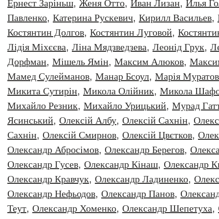
Ернест Заріньш
,
Женя Отто
,
Иван Лизан
,
Илья Г
Павленко
,
Катерина Рускевич
,
Кирилл Васильев
,
Костянтин Долгов
,
Костянтин Луговой
,
Костянти
Лідія Міхєєва
,
Ліна Мядзведзева
,
Леонiд Грук
,
Л
Дорфман
,
Мішель Ямін
,
Максим Алюков
,
Макси
Мамед Сулейманов
,
Манар Бсоул
,
Марія Муратов
Микита Сутирін
,
Микола Олійник
,
Микола Шафо
Михайло Резник
,
Михайло Урицький
,
Мурад Гат
Ясинський
,
Олексiй Албу
,
Олексiй Сахнiн
,
Олекс
Сахнін
,
Олексій Смирнов
,
Олексій Цвєтков
,
Олек
Олександр Абросімов
,
Олександр Берегов
,
Олекс
Олександр Гусев
,
Олександр Кінаш
,
Олександр К
Олександр Кравчук
,
Олександр Ладиненко
,
Олекс
Олександр Нефьодов
,
Олександр Панов
,
Олександ
Теут
,
Олександр Хоменко
,
Олександр Шепетуха
,