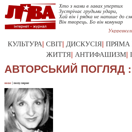
Хто з нами в лавах упертих
Зустрічає грудьми удари,
Хай він і рядка не напише до см
Він творець. Бо він комунар
Укрревку
|
|
|
КУЛЬТУРА
СВІТ
ДИСКУСІЯ
ПРЯМА
|
|
ЖИТТЯ
АНТИФАШИЗМ
АВТОРСЬКИЙ ПОГЛЯД ::
нове
|
популярне