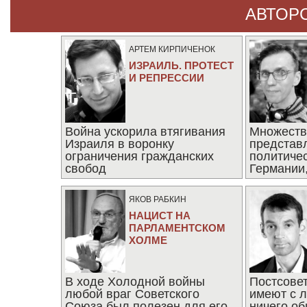
АВТОР
АРТЕМ КИРПИЧЕНОК
ИЗРАИЛЬ. ПРОТЕСТ
И РЕПРЕССИИ
Война ускорила втягивания
Множеств
Израиля в воронку
представ
ограничения гражданских
политиче
свобод
Германии,
последни
ЯКОВ РАБКИН
НАЦИСТ НА
ПАРЛАМЕНТСКОМ
ХОЛМЕ
В ходе Холодной войны
Постсове
любой враг Советского
имеют с 
Союза был полезен для его
ничего об