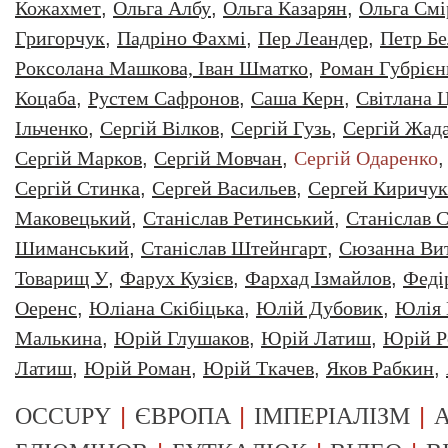
Кожахмет
,
Ольга Албу
,
Ольга Казарян
,
Ольга Смі
Григорчук
,
Падріно Фахмі
,
Пер Леандер
,
Петр Бе
Роксолана Машкова, Іван Шматко
,
Роман Губрiєн
Коцаба
,
Рустем Сафронов
,
Саша Керн
,
Світлана 
Ільченко
,
Сергій Вілков
,
Сергій Гузь
,
Сергій Жад
Сергій Марков
,
Сергій Мовчан
,
Сергій Одаренко
Сергій Стинка
,
Сергей Васильев
,
Сергей Киричук
Маковецький
,
Станіслав Ретинський
,
Станіслав С
Шиманський
,
Станіслав Штейнгарт
,
Сюзанна Ви
Товарищ У
,
Фарух Кузієв
,
Фархад Ізмайлов
,
Феді
Оеренс
,
Юліана Скібіцька
,
Юлій Дубовик
,
Юлія 
Малькина
,
Юрiй Глушаков
,
Юрiй Латиш
,
Юрiй Р
Латиш
,
Юрій Роман
,
Юрій Ткачев
,
Яков Рабкин
,
|
|
|
OCCUPY
ЄВРОПА
ІМПЕРІАЛІЗМ
А