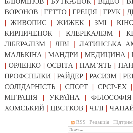
|
|
|
БЛЮМІНОВ
БУТКАЛЮК
ВІДЕО
В
|
|
|
|
ВОРОНОВ
ГЕТТО
ГРЕЦІЯ
ГРУК
Д
|
|
|
|
ЖИВОПИС
ЖИЖЕК
ЗМІ
КІН
|
|
КИРПИЧЕНОК
КЛЕРІКАЛІЗМ
К
|
|
ЛІБЕРАЛІЗМ
ЛІВІ
ЛАТИНСЬКА А
|
|
|
МАЛЬКІНА
МАНДРИ
МЕДИЦИНА
|
|
|
|
ОРЛЕНКО
ОСВІТА
ПАМ`ЯТЬ
ПА
|
|
|
ПРОФСПІЛКИ
РАЙДЕР
РАСИЗМ
РЕ
|
|
СОЛІДАРНІСТЬ
СПОРТ
СРСР-EX
|
|
МІГРАЦІЯ
УКРАЇНА
ФІЛОСОФІЯ
|
|
|
ХОМСЬКИЙ
ЦВЄТКОВ
ЧІЛІ
ЧАПА
RSS
Редакція
Підтрим