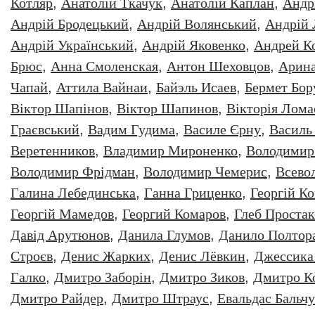
Котляр
,
Анатолiй Ткачук
,
Анатолій Каплан
,
Андр
Андрій Бродецький
,
Андрій Волянський
,
Андрій
Андрій Український
,
Андрій Яковенко
,
Андрей К
Брюс
,
Анна Смоленская
,
Антон Шеховцов
,
Арин
Чапай
,
Аттила Вайнаи
,
Байэль Исаев
,
Бермет Бор
Віктор Шапінов
,
Віктор Шапинов
,
Вікторія Лома
Граєвський
,
Вадим Гудима
,
Василе Єрну
,
Василь
Веретенников
,
Владимир Мироненко
,
Володимир
Володимир Фрідман
,
Володимир Чемерис
,
Всево
Галина Лебединська
,
Ганна Гриценко
,
Георгiй К
Георгій Мамедов
,
Георгий Комаров
,
Глеб Простак
Давiд Арутюнов
,
Данила Глумов
,
Данило Полтор
Строєв
,
Денис Жарких
,
Денис Лёвкин
,
Джессика
Галко
,
Дмитро Заборiн
,
Дмитро Зиков
,
Дмитро К
Дмитро Райдер
,
Дмитро Штраус
,
Евальдас Бальч