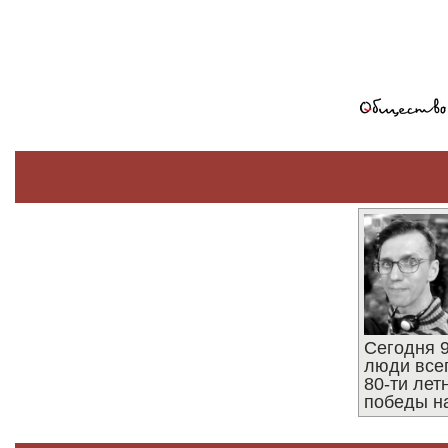
Сегодня 9
люди все
80-ти ле
победы н