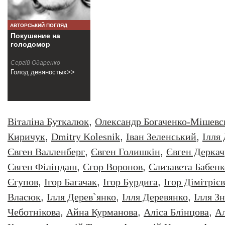
АВТОРСЬКИЙ ПОГЛЯД
Покушение на
голодомор
Сергій Одаренко
Голод девяностых>>
Віталіна Буткалюк
,
Олександр Богаченко-Мішевс
Киричук
,
Dmitry Kolesnik
,
Iван Зеленський
,
Iлля
Євген Валленберг
,
Євген Голишкін
,
Євген Деркач
Євген Філіндаш
,
Єгор Воронов
,
Єлизавета Бабенк
Єгупов
,
Ігор Багачак
,
Ігор Бурдига
,
Ігор Дімітрієв
Власюк
,
Ілля Дерев`янко
,
Ілля Деревянко
,
Ілля З
Чеботнікова
,
Айна Курманова
,
Аліса Блінцова
,
Ал