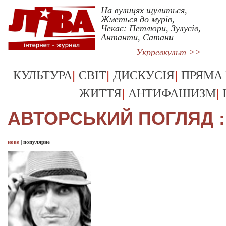
На вулицях щулиться,
Жметься до мурів,
Чекає: Петлюри, Зулусів,
Антанти, Сатани
Укрревкульт >>
|
|
|
КУЛЬТУРА
СВІТ
ДИСКУСІЯ
ПРЯМА
|
|
ЖИТТЯ
АНТИФАШИЗМ
АВТОРСЬКИЙ ПОГЛЯД :
нове
|
популярне