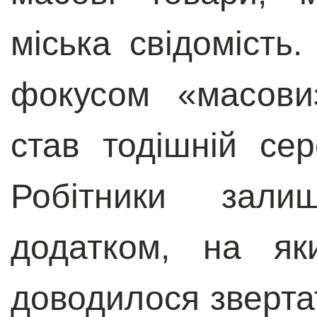
міська свідомість
фокусом «масовиз
став тодішній се
Робітники зали
додатком, на як
доводилося звертат