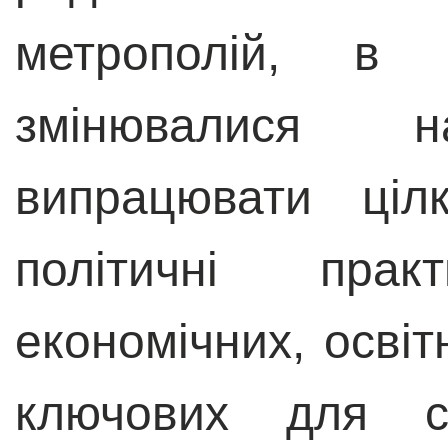
метрополій, в
змінювалися 
випрацювати ціл
політичні пра
економічних, освітн
ключових для су