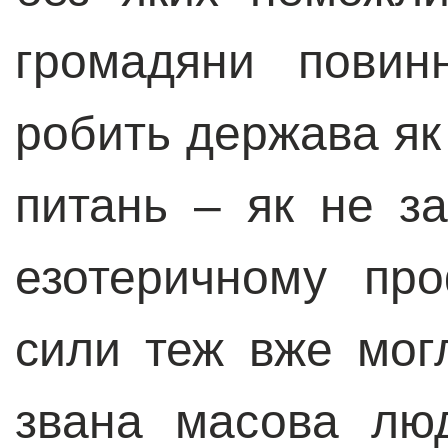
громадяни повин
робить держава як
питань – як не з
езотеричному про
сили теж вже мог
звана масова лю