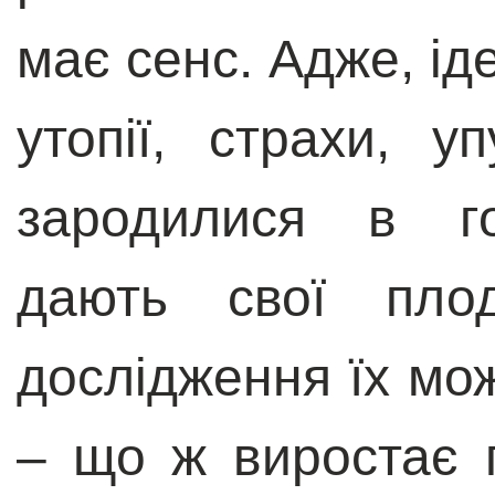
має сенс. Адже, іде
утопії, страхи, у
зародилися в го
дають свої пло
дослідження їх мо
– що ж виростає