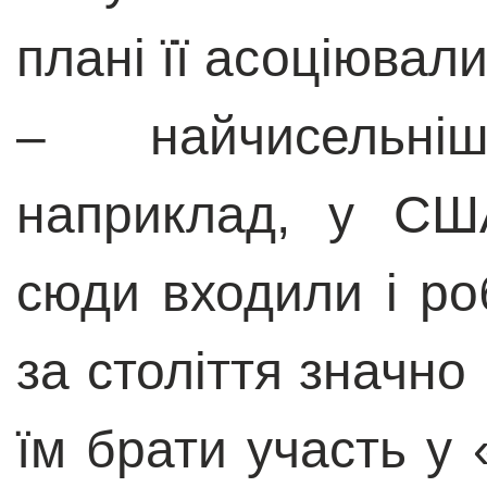
плані її асоціювал
– найчисельні
наприклад, у СШ
сюди входили і ро
за століття значно
їм брати участь у