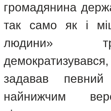
громадянина держа
так само як і мі
людини» тр
демократизувався
задавав певний
найнижчим ве