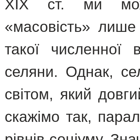
ХІХ ст. ми мо
«масовість» лише 
такої численної 
селяни. Однак, с
світом, який довги
скажімо так, пара
рівнів соціуму. Знач