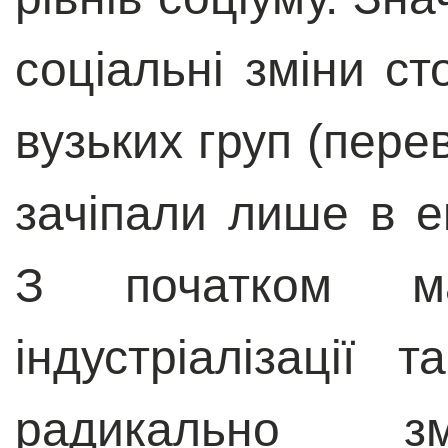
соціальні зміни ст
вузьких груп (пере
зачіпали лише в е
З початком ма
індустріалізації т
радикально зм