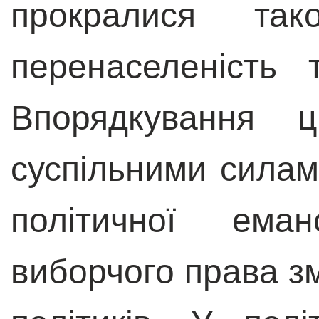
прокралися так
перенаселеність 
Впорядкування ц
суспільними силам
політичної еман
виборчого права з