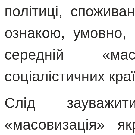
політиці, споживан
ознакою, умовно,
середній «м
соціалістичних кра
Слід зауважи
«масовизація» я