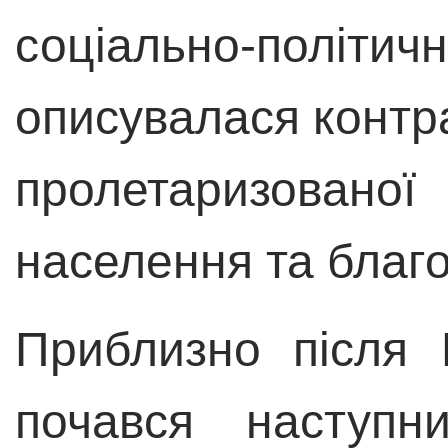
соціально-політичн
описувалася контр
пролетаризовано
населення та благ
Приблизно після 
почався наступн