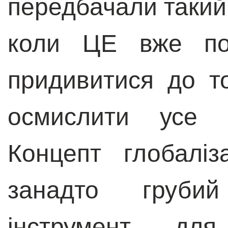
передбачали такий 
коли ЦЕ вже поч
придивитися до то
осмислити усе в
Концепт глобаліз
занадто груби
інструмент д