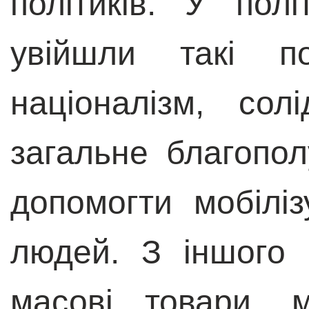
політиків. У пол
увійшли такі по
націоналізм, солі
загальне благопо
допомогти мобіліз
людей. З іншого 
масові товари, 