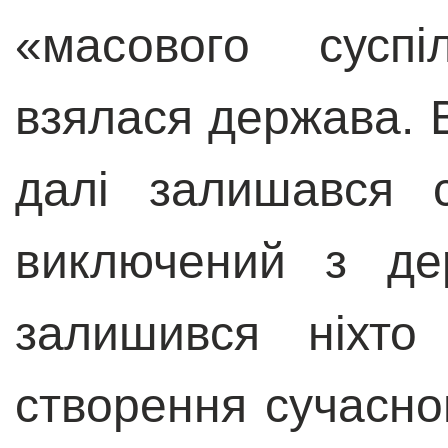
«масового суспі
взялася держава. 
далі залишався с
виключений з де
залишився ніхто
створення сучасно