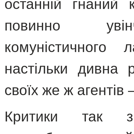
останній гнаний 
повинно увін
комуністичного 
настільки дивна 
своїх же ж агентів
Критики так зва