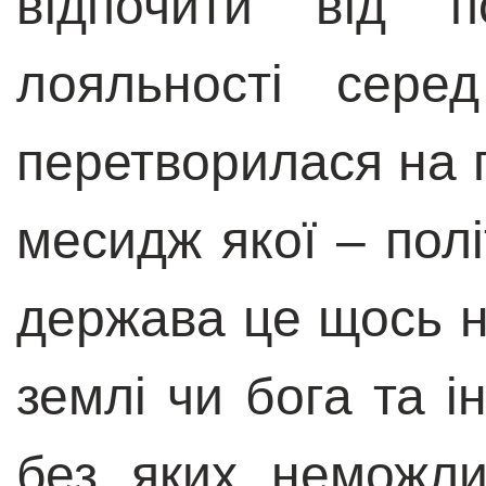
відпочити від п
лояльності сере
перетворилася на п
месидж якої – пол
держава це щось на
землі чи бога та і
без яких неможли