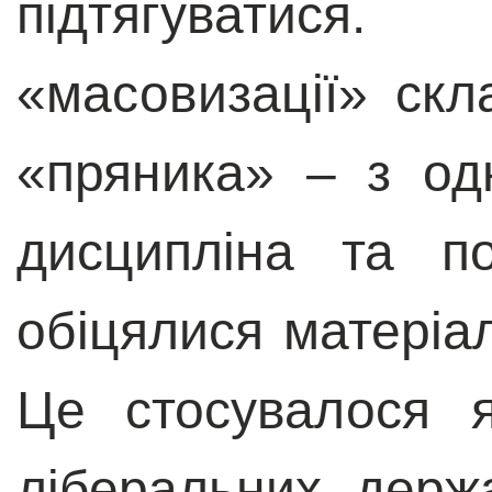
підтягуватися.
«масовизації» скл
«пряника» – з од
дисципліна та п
обіцялися матеріал
Це стосувалося я
ліберальних держ