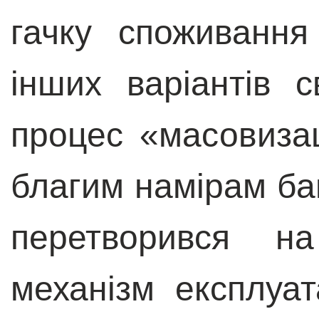
гачку споживання
інших варіантів 
процес «масовизац
благим намірам баг
перетворився н
механізм експлуат