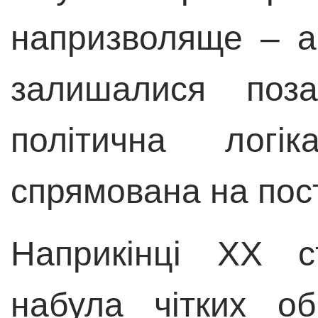
напризволяще – аб
залишалися поза
політична лог
спрямована на пос
Наприкінці ХХ с
набула чітких об