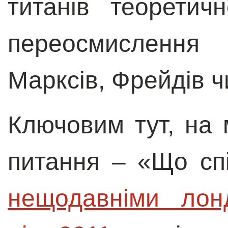
титанів теоретич
переосмислення
Марксів, Фрейдів ч
Ключовим тут, на 
питання – «Що спі
нещодавніми лон