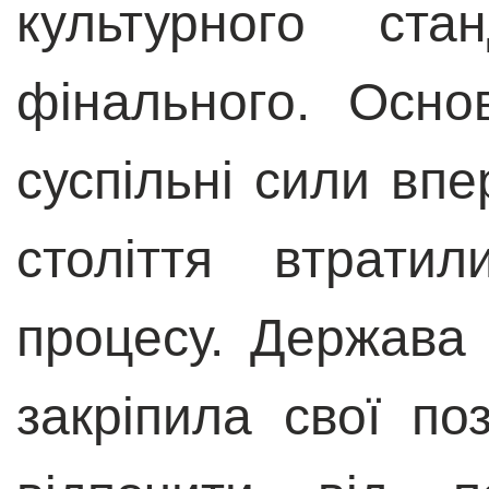
культурного ста
фінального. Осно
суспільні сили впе
століття втрати
процесу. Держава (
закріпила свої по