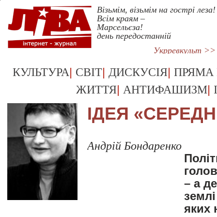
Візьмім, візьмім на гострі леза!
Всім краям –
Марсельєза!
день передостанній
Укрревкульт >>
|
|
|
КУЛЬТУРА
СВІТ
ДИСКУСІЯ
ПРЯМА
|
|
ЖИТТЯ
АНТИФАШИЗМ
ІДЕЯ «СЕРЕДН
Андрій Бондаренко
Політ
голов
– а д
землі
яких