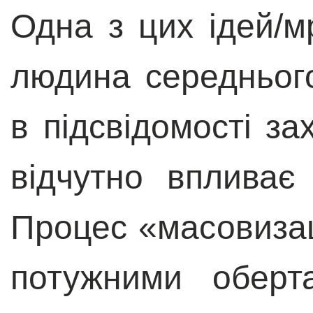
Одна з цих ідей/м
людина середньог
в підсвідомості за
відчутно впливає 
Процес «масовизац
потужними оберт