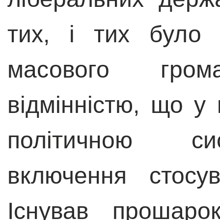
тих, і тих було 
масового гро
відмінністю, що у
політичною си
включення стосу
Існував прошаро