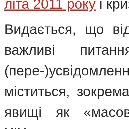
літа 2011 року
і кри
Видається, що ві
важливі питан
(пере-)усвідом
міститься, зокрем
явищі як «масов