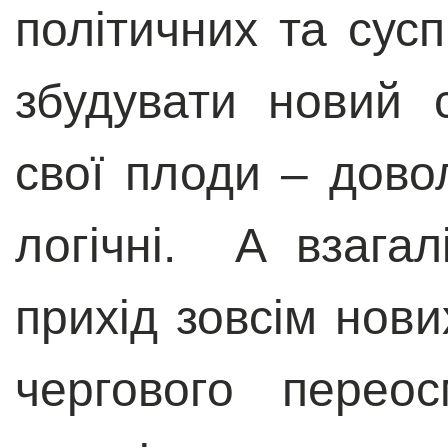
політичних та сусп
збудувати новий 
свої плоди – довол
логічні. А взага
прихід зовсім нови
чергового перео