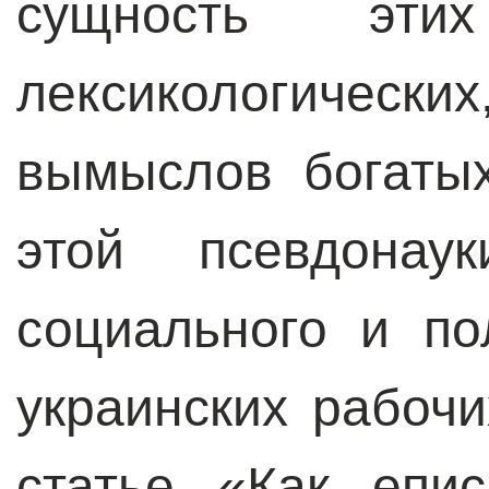
сущность этих 
лексикологичес
вымыслов богатых
этой псевдонау
социального и по
украинских рабочи
статье «Как епи