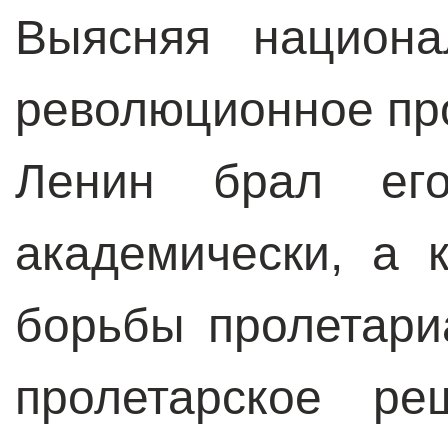
Выясняя национа
революционное про
Ленин брал ег
академически, а 
борьбы пролетари
пролетарское ре