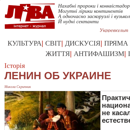
Нахабні пророки і конквістадор
Могутні лірики континентів
А одночасно заскорузлі і вузькол
Й нудні сектанти
Укрревкульт
|
|
|
КУЛЬТУРА
СВІТ
ДИСКУСІЯ
ПРЯМА
|
|
ЖИТТЯ
АНТИФАШИЗМ
Історія
ЛЕНИН ОБ УКРАИНЕ
Микола Скрипник
Практич
национа
не каса
естеств