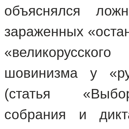
объяснялся лож
зараженных «оста
«великорусско
шовинизма у «ру
(статья «Выбо
собрания и дикт