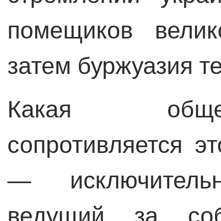
помещиков велик
затем буржуазия те
Какая обще
сопротивляется э
— исключитель
ведущий за соб