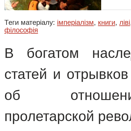
Теги матеріалу:
імперіалізм
,
книги
,
ліві
філософія
В богатом насле
статей и отрывков
об отношени
пролетарской рево