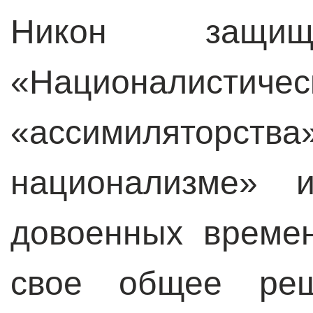
Никон защища
«Националис
«ассимиляторс
национализме» 
довоенных времен
свое общее реш