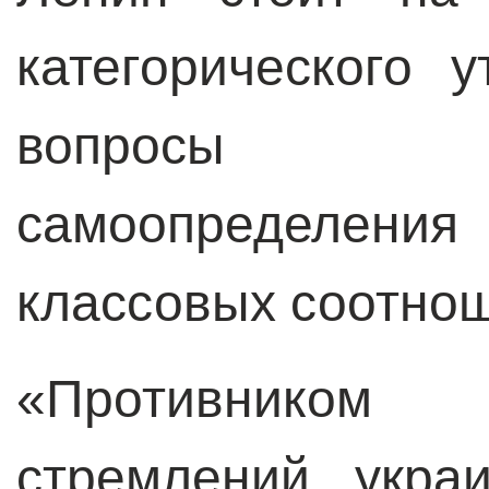
категорического 
вопросы го
самоопределени
классовых соотно
«Противником
стремлений укра