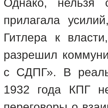
Однако, нельзя 
прилагала усилий
Гитлера к власт
разрешил коммуни
с СДПГ». В реал
1932 года КПГ н
переговоры о вза