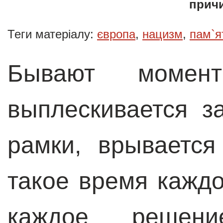
прич
осно
прибл
Теги матеріалу:
європа
,
нацизм
,
пам`я
Бывают момент
выплескивается з
рамки, врывается
такое время каждо
каждое решени