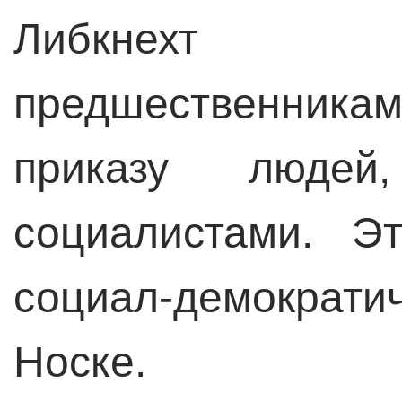
Либкнехт
предшественни
приказу людей
социалистами. Э
социал-демократи
Носке.