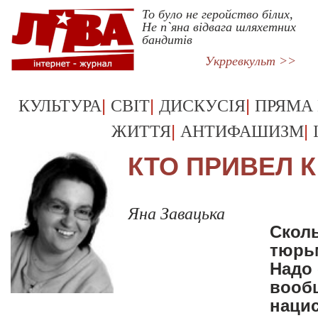
То було не геройство білих,
Не п`яна відвага шляхетних
бандитів
Укрревкульт >>
|
|
|
КУЛЬТУРА
СВІТ
ДИСКУСІЯ
ПРЯМА
|
|
ЖИТТЯ
АНТИФАШИЗМ
КТО ПРИВЕЛ 
Яна Завацька
Сколь
тюрь
Надо 
вооб
нацис