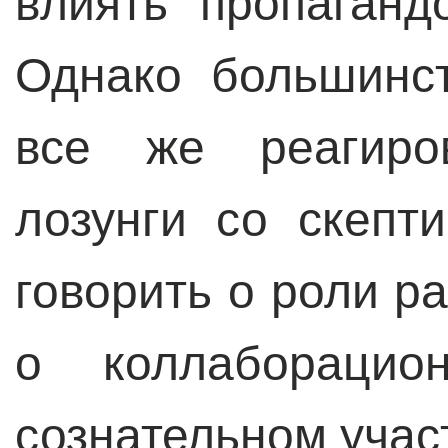
влиять пропаганд
Однако большинс
все же реагиро
лозунги со скепт
говорить о роли р
о коллабораци
сознательном учас