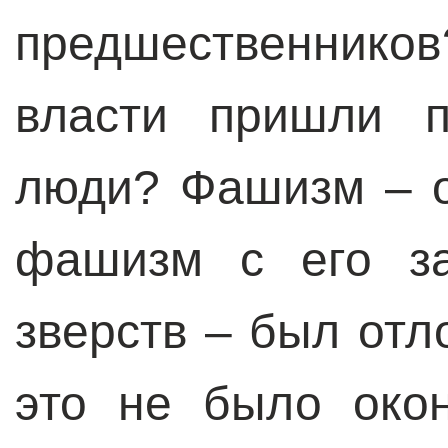
предшественников
власти пришли п
люди? Фашизм – о
фашизм с его за
зверств – был отл
это не было око