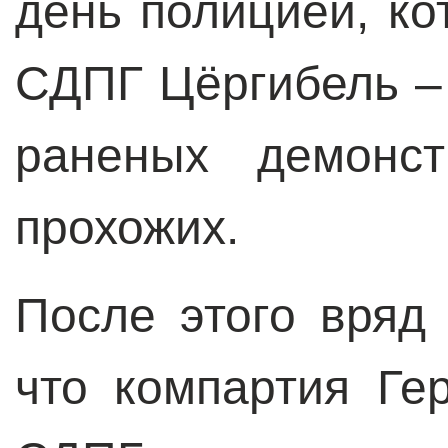
день полицией, ко
СДПГ Цёргибель – 
раненых демонст
прохожих.
После этого вряд
что компартия Ге