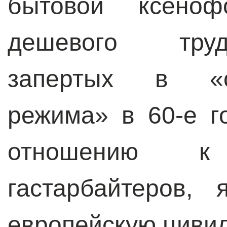
бытовой ксенофо
дешевого труд
запертых в «о
режима» в 60-е г
отношению к
гастарбайтеров,
европейскую циви