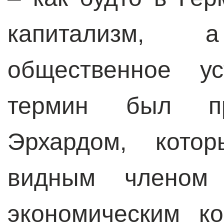
капитализм,
общественное ус
термин был пр
Эрхардом, кото
видным члено
экономическим ко