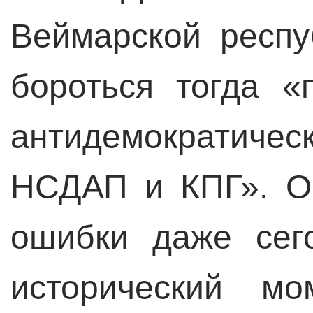
Веймарской респ
бороться тогда «
антидемократиче
НСДАП и КПГ». О
ошибки даже сег
исторический мо