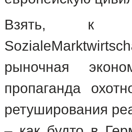
Взять, к п
SozialeMarktwirt
рыночная эконо
пропаганда охотн
ретуширования ре
– как будто в Гер