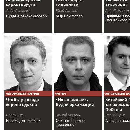
Лимонов против
спасут мир и
«политика
коронавируса
социализм
экономии»
Андрій Манчук
Юрій Латиш
Андрій Манчук
Судьба пенсионеров>>
Мир или мор>>
Причины и по
глобального 
АВТОРСЬКИЙ ПОГЛЯД
ФЕТВА
АВТОРСЬКИЙ П
Чтобы у соседа
«Наши амиши».
Китайский 
корова сдохла
Будни архаизации
как зеркало
Победы
Сергій Гузь
Андрій Манчук
Леонід Грук
Кризис для всех>>
Сектанты против
Атака на пра
природы>>