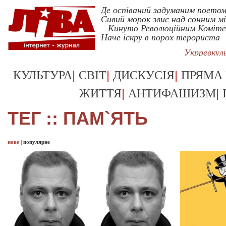
Де оспіваний задуманим поето
Сивий морок звис над сонним м
– Кинуто Революційним Коміт
Наче іскру в порох терориста
Укрревкул
|
|
|
КУЛЬТУРА
СВІТ
ДИСКУСІЯ
ПРЯМА
|
|
ЖИТТЯ
АНТИФАШИЗМ
ТЕГ :: ПАМ`ЯТЬ
нове
|
популярне