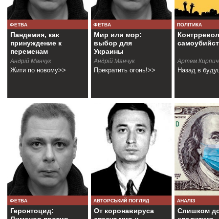
ФЕТВА
ФЕТВА
ПОЛІТИКА
Пандемия, как
Мир или мор:
Контррево
принуждение к
выбор для
самоубийс
переменам
Украины
Андрій Манчук
Андрій Манчук
Артем Кирпич
Жити по новому>>
Прекратить огонь!>>
Назад в буд
ФЕТВА
АВТОРСЬКИЙ ПОГЛЯД
АНАЛІЗ
Геронтоцид:
От коронавируса
Слишком д