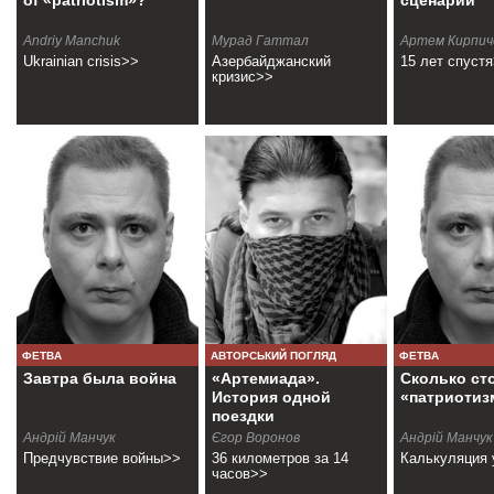
of «patriotism»?
сценарий
Andriy Manchuk
Мурад Гаттал
Артем Кирпич
Ukrainian crisis>>
Азербайджанский
15 лет спуст
кризис>>
ФЕТВА
АВТОРСЬКИЙ ПОГЛЯД
ФЕТВА
Завтра была война
«Артемиада».
Сколько ст
История одной
«патриотиз
поездки
Андрій Манчук
Єгор Воронов
Андрій Манчук
Предчувствие войны>>
36 километров за 14
Калькуляция
часов>>