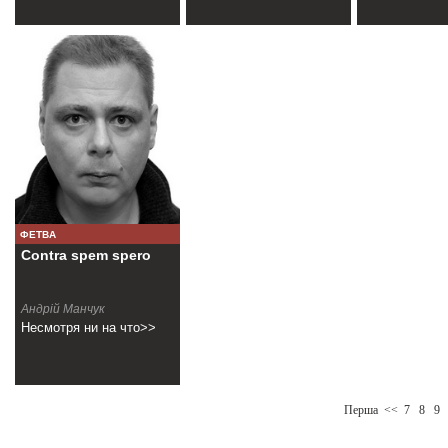
ФЕТВА
Contra spem spero
Андрій Манчук
Несмотря ни на что>>
Перша
<<
7
8
9