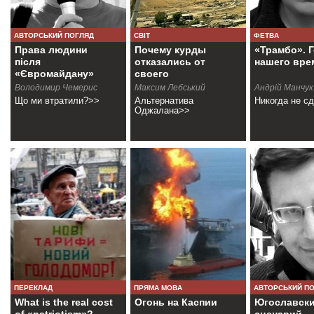
АВТОРСЬКИЙ ПОГЛЯД
СВІТ
ФЕТВА
Права людини
Почему курды
«Трамбо». 
після
отказались от
нашего вре
«Євромайдану»
своего
государства?
Володимир Чемерис
Максим Лебський
Андрій Манчук
Що ми втратили?>>
Альтернатива
Никогда не с
Оджалана>>
ПЕРЕКЛАД
ПРЯМА МОВА
АВТОРСЬКИЙ П
What is the real cost
Огонь на Каспии
Югославск