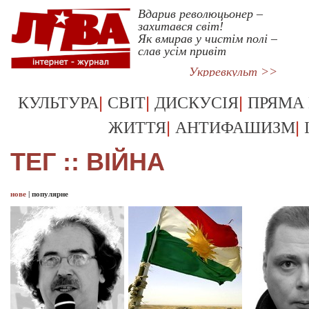
Вдарив революцьонер –
захитався світ!
Як вмирав у чистім полі –
слав усім привіт
Укрревкульт >>
|
|
|
КУЛЬТУРА
СВІТ
ДИСКУСІЯ
ПРЯМА
|
|
ЖИТТЯ
АНТИФАШИЗМ
ТЕГ :: ВІЙНА
нове
|
популярне