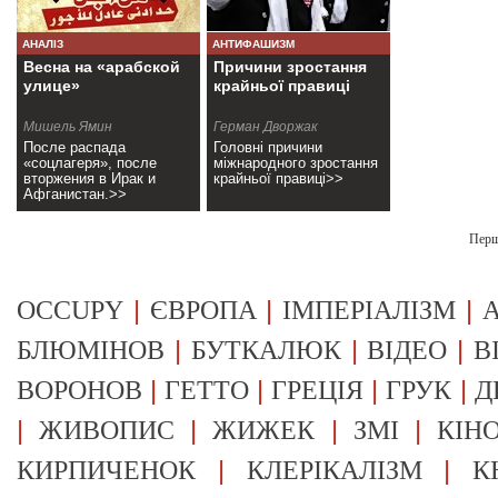
АНАЛІЗ
АНТИФАШИЗМ
Весна на «арабской
Причини зростання
улице»
крайньої правиці
Мишель Ямин
Герман Дворжак
После распада
Головні причини
«соцлагеря», после
міжнародного зростання
вторжения в Ирак и
крайньої правиці>>
Афганистан.>>
Пер
|
|
|
OCCUPY
ЄВРОПА
ІМПЕРІАЛІЗМ
А
|
|
|
БЛЮМІНОВ
БУТКАЛЮК
ВІДЕО
В
|
|
|
|
ВОРОНОВ
ГЕТТО
ГРЕЦІЯ
ГРУК
Д
|
|
|
|
ЖИВОПИС
ЖИЖЕК
ЗМІ
КІН
|
|
КИРПИЧЕНОК
КЛЕРІКАЛІЗМ
К