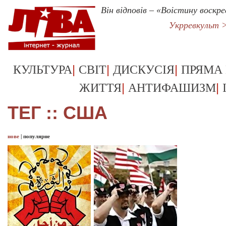
Він відповів – «Воістину воскре
Укрревкульт 
|
|
|
КУЛЬТУРА
СВІТ
ДИСКУСІЯ
ПРЯМА
|
|
ЖИТТЯ
АНТИФАШИЗМ
ТЕГ :: США
нове
|
популярне