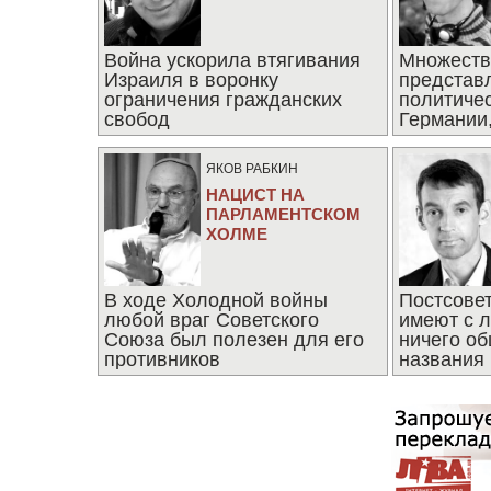
Война ускорила втягивания
Множеств
Израиля в воронку
представ
ограничения гражданских
политиче
свобод
Германии,
последни
ЯКОВ РАБКИН
НАЦИСТ НА
ПАРЛАМЕНТСКОМ
ХОЛМЕ
В ходе Холодной войны
Постсове
любой враг Советского
имеют с 
Союза был полезен для его
ничего об
противников
названия