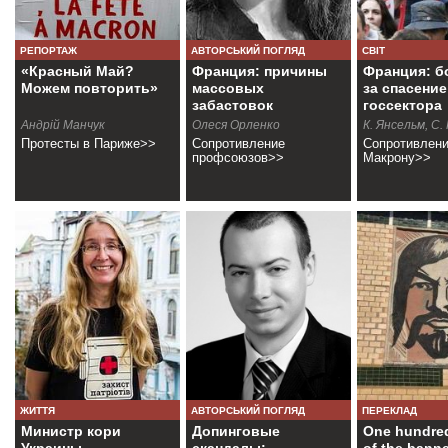
РЕПОРТАЖ
АВТОРСЬКИЙ ПОГЛЯД
СВІТ
«Красный Май?
Франция: причины
Франция: б
Можем повторить»
массовых
за спасение
забастовок
госсектора
Андрiй Манчук
Олеся Орленко
К. Янсельм, С.
Протесты в Париже>>
Сопротивление
Сопротивлен
профсоюзов>>
Макрону>>
ЖИТТЯ
АВТОРСЬКИЙ ПОГЛЯД
ПЕРЕКЛАД
Министр кори
Допинговые
One hundred