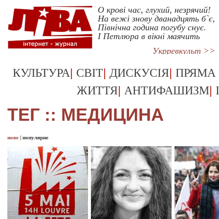
О крові час, глухий, незрячий!
На вежі знову дванадцять б`є,
Північна година погубу снує.
І Петлюра в вікні маячить
Укрревкульт >>
|
|
|
КУЛЬТУРА
СВІТ
ДИСКУСІЯ
ПРЯМА
|
|
ЖИТТЯ
АНТИФАШИЗМ
ТЕГ :: МЕДИЦИНА
нове
|
популярне