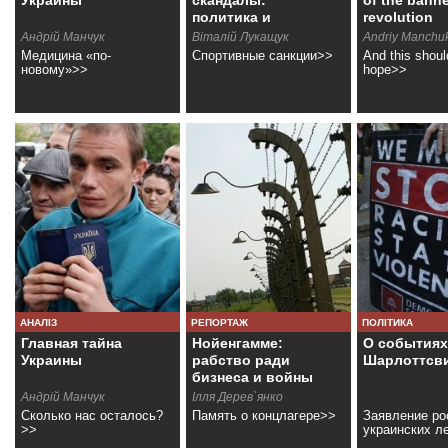
Украины
скандалы:
of the bann
политика и
revolution
двойные
Андрій Манчук
Віталій Лукащук
Andriy Manchu
стандарты
Медицина «по-
Спортивные санкции>>
And this shoul
новому»>>
hope>>
АНАЛІЗ
РЕПОРТАЖ
ПОЛІТИКА
Главная тайна
Нойенгамме:
О событиях
Украины
рабство ради
Шарлоттсв
бизнеса и войны
Андрій Манчук
Ілля Дерев`янко
Сколько нас осталось?
Память о концлагере>>
Заявление ро
>>
украинских л