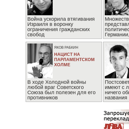
Война ускорила втягивания
Множеств
Израиля в воронку
представ
ограничения гражданских
политиче
свобод
Германии,
последни
ЯКОВ РАБКИН
НАЦИСТ НА
ПАРЛАМЕНТСКОМ
ХОЛМЕ
В ходе Холодной войны
Постсове
любой враг Советского
имеют с 
Союза был полезен для его
ничего об
противников
названия