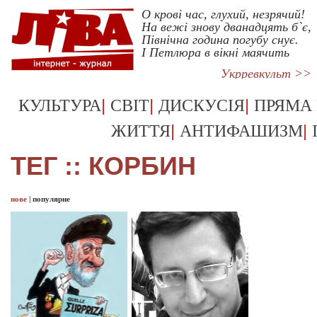
О крові час, глухий, незрячий!
На вежі знову дванадцять б`є,
Північна година погубу снує.
І Петлюра в вікні маячить
Укрревкульт >>
|
|
|
КУЛЬТУРА
СВІТ
ДИСКУСІЯ
ПРЯМА
|
|
ЖИТТЯ
АНТИФАШИЗМ
ТЕГ :: КОРБИН
нове
|
популярне