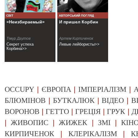
СВІТ
АВТОРСЬКИЙ ПОГЛЯД
«Неизбираемый»
И пришел Корбин
Тiмур Даутов
Артем Кирпиченок
Секрет успеха
Левые лейбористы>>
Корбина>>
|
|
|
OCCUPY
ЄВРОПА
ІМПЕРІАЛІЗМ
А
|
|
|
БЛЮМІНОВ
БУТКАЛЮК
ВІДЕО
В
|
|
|
|
ВОРОНОВ
ГЕТТО
ГРЕЦІЯ
ГРУК
Д
|
|
|
|
ЖИВОПИС
ЖИЖЕК
ЗМІ
КІН
|
|
КИРПИЧЕНОК
КЛЕРІКАЛІЗМ
К