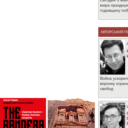
Сегодня 9 мая
мира праздную
годовщину по
АВТОРСЬКИЙ П
Война ускорил
воронку огран
свобод