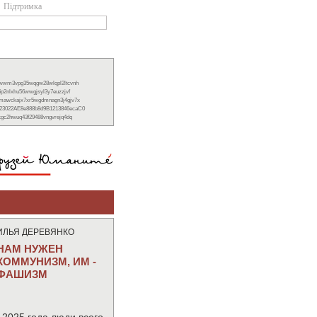
Підтримка
xwwm3vpg35wqgw28wlqpl2ltcvnh
6p2nlxhu56wwgjsyl3y7euzzjvf
nmawckajx7xr5wgdmnagn3j4gjv7x
23022AE8e888b8d9B1213846ecaC0
ckgc2hwuq43f29488vngvrejq4dq
ИЛЬЯ ДЕРЕВЯНКО
НАМ НУЖЕН
КОММУНИЗМ, ИМ -
ФАШИЗМ