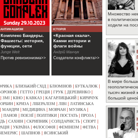
Множество не
в политическо
ходили на по
АНТИФАШИЗМ
ІСТОРІЯ
Комплекс Бандеры.
«Красная скала».
Фашисты: история,
Камни истории и
функции, сети
флаги войны
Junge Welt
Андрій Манчук
Против ревизионизма>>
Создатели конфликта>>
В мире больши
ФРИКА
|
БЛИЗЬКИЙ СХІД
|
БЛЮМІНОВ
|
БУТКАЛЮК
|
геополитическ
ВОРОНОВ
|
ГЕТТО
|
ГРЕЦІЯ
|
ГРУК
|
ДЕРЕВЯНКО
|
тысяч жизней 
|
ЗМІ
|
КІНО
|
КАВКАЗ
|
КАГАРЛИЦЬКИЙ
|
КИРИЧУК
большой цено
КОРБИН
|
КРИЗА
|
ЛІБЕРАЛІЗМ
|
ЛІВІ
|
ЛАТИНСЬКА
|
МАНДРИ
|
МЕДИЦИНА
|
МОВЧАН
|
МУЗИКА
|
|
ПАНОВ
|
ПОЕЗІЇ
|
ПОЛІТИКИ
|
ПОСТАТЬ
|
ПРОЗА
|
УДЬ
|
САХНІН
|
СКРИПНИК
|
СОЛІДАРНІСТЬ
|
СПОРТ
|
РАЦІЯ
|
УКРАЇНА
|
ФІЛОСОФІЯ
|
ФЕМІНІЗМ
|
ФЕТВА
|
ЧЕМЕРИС
|
ШАПІНОВ
|
ЯСИНСЬКИЙ