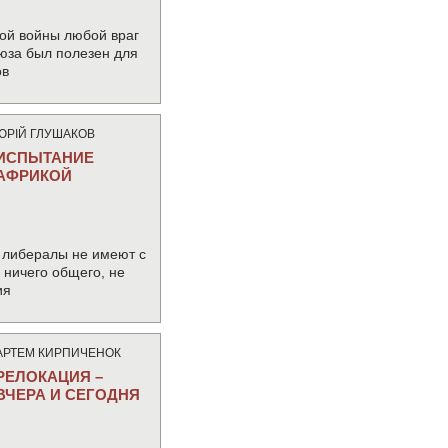
ой войны любой враг
юза был полезен для
ов
ЮРIЙ ГЛУШАКОВ
ИСПЫТАНИЕ
АФРИКОЙ
 либералы не имеют с
ничего общего, не
ия
АРТЕМ КИРПИЧЕНОК
РЕЛОКАЦИЯ –
ВЧЕРА И СЕГОДНЯ