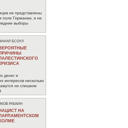
мцев не представлены
м поле Германии, и не
следние выборы
МАНАР БСОУЛ
ВЕРОЯТНЫЕ
ПРИЧИНЫ
ПАЛЕСТИНСКОГО
КРИЗИСА
х денег и
их интересов несколько
кажутся не слишком
й
ЯКОВ РАБКИН
НАЦИСТ НА
ПАРЛАМЕНТСКОМ
ХОЛМЕ