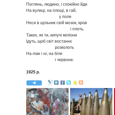
Поглянь, людино, і спокійно йди
На вулиці, на площі, в гай,
у поле
Неси в щільник свій мозок, кров
і плоть.
Таких, як ти, кипучі міліони
Ідуть, щоб світ востаннє
розколоть
На
так
і
ні
, на біле
і червоне.
1925 р.