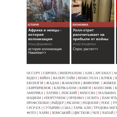
ІСТОРІЯ
ЕКОНОМІКА
Африка и немцы -
Уолл-стрит
история
рассчитывает на
колонизации
прибыли от войны
Намибии
Илья Деревянко
Илай Клифтон
история колонизации
Спрос растет>>
Намибии>>
OCCUPY
|
ЄВРОПА
|
ІМПЕРІАЛІЗМ
|
АЗІЯ
|
АРСЕНАЛ
|
А
ВІДЕО
|
ВІЙНА
|
ВАЛЕРСТАЙН
|
ВЕНЕСУЕЛА
|
ВЛЧЕК
|
ЕКОЛОГІЯ
|
ЖАДАН
|
ЖАНАОЗЕН
|
ЖИВОПИС
|
ЖИЖЕК
|
КИРПИЧЕНОК
|
КЛЕРІКАЛІЗМ
|
КНИГИ
|
КОЛЕСНИК
|
АМЕРИКА
|
ЛАТИШ
|
ЛЕБСКИЙ
|
МІХЄЄВА
|
МАЛЬКІНА
НАЦИЗМ
|
ОПОРТУНІЗМ
|
ОРЛЕНКО
|
ОСВІТА
|
ПАМ`ЯТЬ
ПРОФСПІЛКИ
|
РАЙДЕР
|
РАСИЗМ
|
РЕЦЕНЗІЯ
|
РООС
|
Р
СРСР-EX
|
СУТЫРИН
|
США
|
ТАРІК АЛИ
|
ТРУДОВА МІГ
ФОТО
|
ХАРВІ
|
ХОМСЬКИЙ
|
ЦВЄТКОВ
|
ЧІЛІ
|
ЧАПАЙ
|