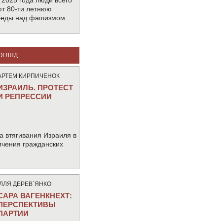
 2025 года люди всего
т 80-ти летнюю
беды над фашизмом.
ОГЛЯД
АРТЕМ КИРПИЧЕНОК
ИЗРАИЛЬ. ПРОТЕСТ
И РЕПРЕССИИ
а втягивания Израиля в
ичения гражданских
IЛЛЯ ДЕРЕВ`ЯНКО
САРА ВАГЕНКНЕХТ:
ПЕРСПЕКТИВЫ
ПАРТИИ