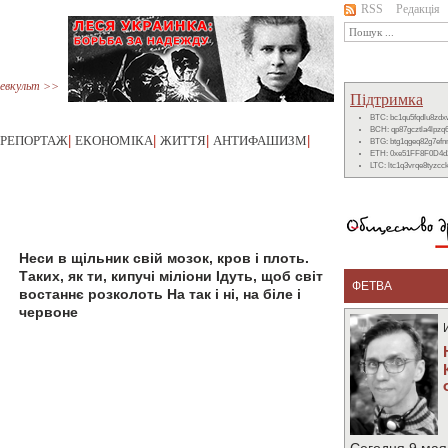
RSS
Редакція
евкульт >>
Підтримка
BTC: bc1qu5fqdlu8zd
BCH: qp87gcztla4lpzq
РЕПОРТАЖ
|
ЕКОНОМІКА
|
ЖИТТЯ
|
АНТИФАШИЗМ
|
BTG: btg1qgeq82g7ef
ETH: 0xe51FF8F0D4d
LTC: ltc1q3vrqe8tyzc
Неси в щільник свій мозок, кров і плоть.
Таких, як ти, кипучі міліони Ідуть, щоб світ
ФЕТВА
востаннє розколоть На так і ні, на біле і
червоне