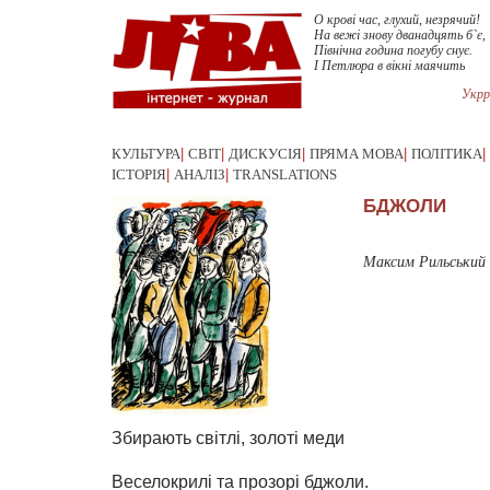
О крові час, глухий, незрячий!
На вежі знову дванадцять б`є,
Північна година погубу снує.
І Петлюра в вікні маячить
Укрр
КУЛЬТУРА
|
СВІТ
|
ДИСКУСІЯ
|
ПРЯМА МОВА
|
ПОЛІТИКА
|
ІСТОРІЯ
|
АНАЛІЗ
|
TRANSLATIONS
БДЖОЛИ
Максим Рильський
Збирають світлі, золоті меди
Веселокрилі та прозорі бджоли.