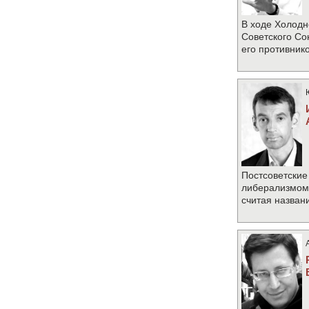
В ходе Холодн
Советского Со
его противник
Постсоветские
либерализмом 
считая назван