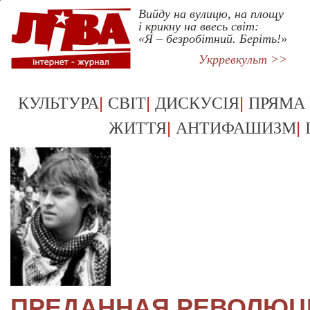
Вийду на вулицю, на площу
і крикну на ввесь світ:
«Я – безробітний. Беріть!»
Укрревкульт >>
|
|
|
КУЛЬТУРА
СВІТ
ДИСКУСІЯ
ПРЯМА
|
|
ЖИТТЯ
АНТИФАШИЗМ
ПРЕДАННАЯ РЕВОЛЮЦИ