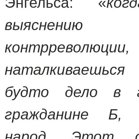
Энгельса: «
ког
выяснению 
контрреволю
наталкиваешься
будто дело в 
гражданине Б, 
народ. Этот 