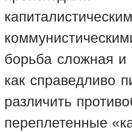
капиталис
коммунистичес
борьба сложная и 
как справедливо п
различить против
переплетенные «ка