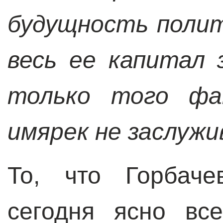
будущность полит
весь ее капитал 
только того фа
имярек не заслуж
То, что Горбаче
сегодня ясно вс