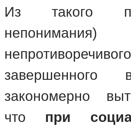
Из такого по
непонимания)
непротиворечиво
завершенного
закономерно выт
что
при социа