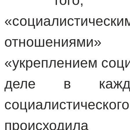
того, 
«социалистичес
отношениями»
«укреплением соц
деле в кажд
социалистич
происходил