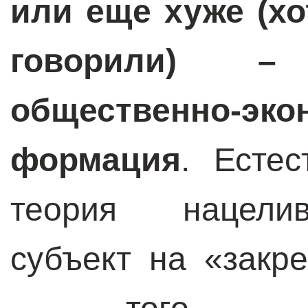
или еще хуже (хо
говорили) –
общественно-эко
формация
. Естес
теория нацели
субъект на «закр