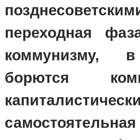
позднесоветским
переходная фаз
коммунизму, 
борются ком
капиталистическ
самостоятельна