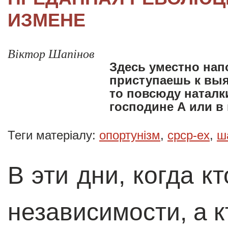
ИЗМЕНЕ
Віктор Шапінов
Здесь уместно нап
приступаешь к вы
то повсюду наталк
господине А или в
Теги матеріалу:
опортунізм
,
срср-ex
,
ш
В эти дни, когда к
независимости, а к