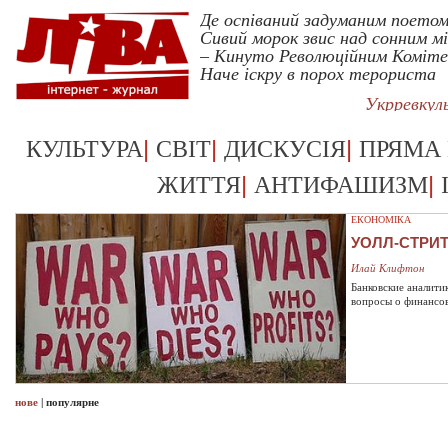
Де оспіваний задуманим поето
Сивий морок звис над сонним м
– Кинуто Революційним Коміт
Наче іскру в порох терориста
Укрревкул
|
|
|
КУЛЬТУРА
СВІТ
ДИСКУСІЯ
ПРЯМА
|
|
ЖИТТЯ
АНТИФАШИЗМ
ЕКОНОМІКА
УОЛЛ-СТРИ
Илай Клифтон
Банковские аналити
вопросы о финансо
нове
|
популярне