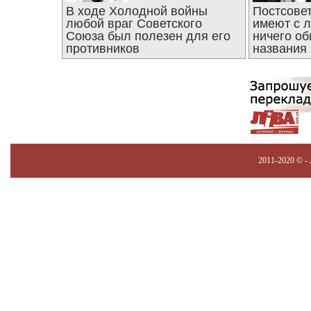
В ходе Холодной войны
Постсове
любой враг Советского
имеют с 
Союза был полезен для его
ничего об
противников
названия
2011-2020 © -