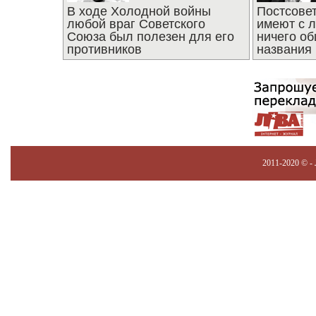
В ходе Холодной войны
Постсове
любой враг Советского
имеют с 
Союза был полезен для его
ничего об
противников
названия
2011-2020 © -