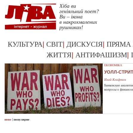
Хіба ви
геніяльний поет?
Ви – ікона
в накрохмалених
рушниках!
Укрревкульт >>
|
|
|
КУЛЬТУРА
СВІТ
ДИСКУСІЯ
ПРЯМА
|
|
ЖИТТЯ
АНТИФАШИЗМ
ЕКОНОМІКА
УОЛЛ-СТРИ
Илай Клифтон
Банковские аналити
вопросы о финансо
нове
|
популярне