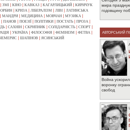
Сегодня 9 мая
|
ЗМІ
|
КІНО
|
КАВКАЗ
|
КАГАРЛИЦЬКИЙ
|
КИРИЧУК
мира праздную
КОРБИН
|
КРИЗА
|
ЛІБЕРАЛІЗМ
|
ЛІВІ
|
ЛАТИНСЬКА
годовщину по
|
МАНДРИ
|
МЕДИЦИНА
|
МОВЧАН
|
МУЗИКА
|
|
ПАНОВ
|
ПОЕЗІЇ
|
ПОЛІТИКИ
|
ПОСТАТЬ
|
ПРОЗА
|
УДЬ
|
САХНІН
|
СКРИПНИК
|
СОЛІДАРНІСТЬ
|
СПОРТ
|
РАЦІЯ
|
УКРАЇНА
|
ФІЛОСОФІЯ
|
ФЕМІНІЗМ
|
ФЕТВА
|
АВТОРСЬКИЙ П
ЧЕМЕРИС
|
ШАПІНОВ
|
ЯСИНСЬКИЙ
Война ускорил
воронку огран
свобод