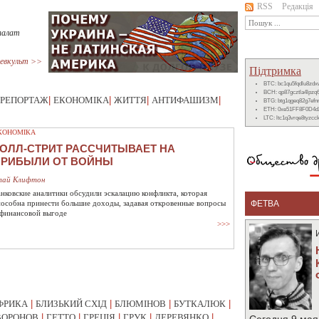
RSS
Редакція
палат
евкульт >>
Підтримка
BTC: bc1qu5fqdlu8zd
BCH: qp87gcztla4lpzq
РЕПОРТАЖ
|
ЕКОНОМІКА
|
ЖИТТЯ
|
АНТИФАШИЗМ
|
BTG: btg1qgeq82g7ef
ETH: 0xe51FF8F0D4d
LTC: ltc1q3vrqe8tyzc
КОНОМІКА
ОЛЛ-СТРИТ РАССЧИТЫВАЕТ НА
ПРИБЫЛИ ОТ ВОЙНЫ
лай Клифтон
анковские аналитики обсудили эскалацию конфликта, которая
пособна принести большие доходы, задавая откровенные вопросы
ФЕТВА
 финансовой выгоде
>>>
ФРИКА
|
БЛИЗЬКИЙ СХІД
|
БЛЮМІНОВ
|
БУТКАЛЮК
|
ВОРОНОВ
|
ГЕТТО
|
ГРЕЦІЯ
|
ГРУК
|
ДЕРЕВЯНКО
|