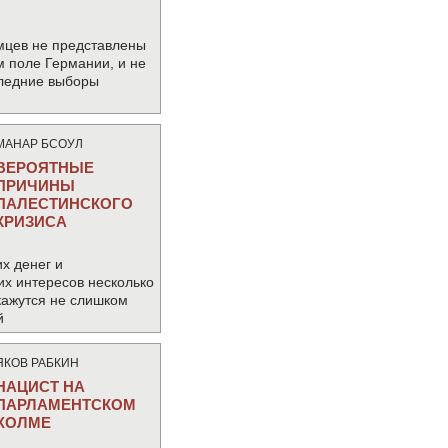
мцев не представлены
м поле Германии, и не
следние выборы
МАНАР БСОУЛ
ВЕРОЯТНЫЕ
ПРИЧИНЫ
ПАЛЕСТИНСКОГО
КРИЗИСА
х денег и
их интересов несколько
кажутся не слишком
й
ЯКОВ РАБКИН
НАЦИСТ НА
ПАРЛАМЕНТСКОМ
ХОЛМЕ