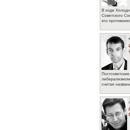
В ходе Холодн
Советского Со
его противник
Постсоветские
либерализмом 
считая назван