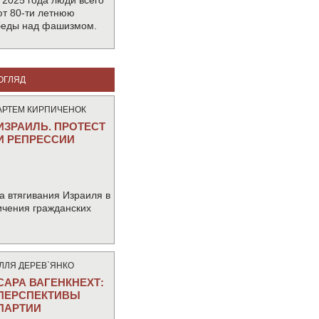
 2025 года люди всего
т 80-ти летнюю
беды над фашизмом.
ОГЛЯД
АРТЕМ КИРПИЧЕНОК
ИЗРАИЛЬ. ПРОТЕСТ
И РЕПРЕССИИ
а втягивания Израиля в
ичения гражданских
IЛЛЯ ДЕРЕВ`ЯНКО
САРА ВАГЕНКНЕХТ:
ПЕРСПЕКТИВЫ
ПАРТИИ