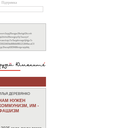
Підтримка
xwwm3vpg35wqgw28wlqpl2ltcvnh
6p2nlxhu56wwgjsyl3y7euzzjvf
nmawckajx7xr5wgdmnagn3j4gjv7x
23022AE8e888b8d9B1213846ecaC0
ckgc2hwuq43f29488vngvrejq4dq
ИЛЬЯ ДЕРЕВЯНКО
НАМ НУЖЕН
КОММУНИЗМ, ИМ -
ФАШИЗМ