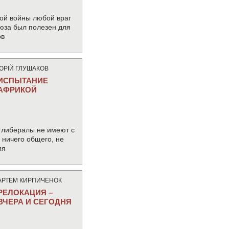
ой войны любой враг
юза был полезен для
ов
ЮРIЙ ГЛУШАКОВ
ИСПЫТАНИЕ
АФРИКОЙ
 либералы не имеют с
ничего общего, не
ия
АРТЕМ КИРПИЧЕНОК
РЕЛОКАЦИЯ –
ВЧЕРА И СЕГОДНЯ