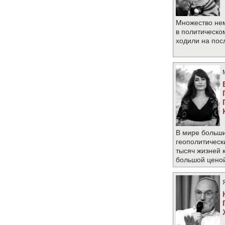
Множество не
в политическо
ходили на по
В мире больши
геополитическ
тысяч жизней 
большой цено