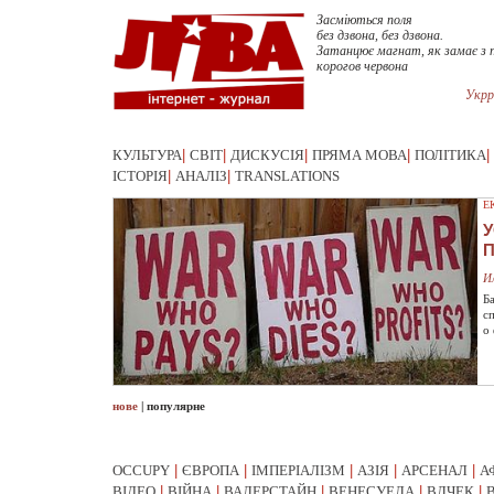
Засміються поля
без дзвона, без дзвона.
Затанцює магнат, як замає з 
корогов червона
Укрр
КУЛЬТУРА
|
СВІТ
|
ДИСКУСІЯ
|
ПРЯМА МОВА
|
ПОЛІТИКА
|
ІСТОРІЯ
|
АНАЛІЗ
|
TRANSLATIONS
Е
У
И
Б
с
о
нове
|
популярне
OCCUPY
|
ЄВРОПА
|
ІМПЕРІАЛІЗМ
|
АЗІЯ
|
АРСЕНАЛ
|
А
ВІДЕО
|
ВІЙНА
|
ВАЛЕРСТАЙН
|
ВЕНЕСУЕЛА
|
ВЛЧЕК
|