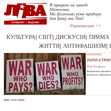
Я працюю на заводі
Шевченка.
Ми фігачимо різні прибори
для Іраку та Лівії
Укрревкульт >>
|
|
|
КУЛЬТУРА
СВІТ
ДИСКУСІЯ
ПРЯМА
|
|
ЖИТТЯ
АНТИФАШИЗМ
ЕКОНОМІКА
УОЛЛ-СТРИ
Илай Клифтон
Банковские аналити
вопросы о финансо
нове
|
популярне