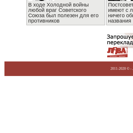
В ходе Холодной войны
Постсове
любой враг Советского
имеют с 
Союза был полезен для его
ничего об
противников
названия
2011-2020 © -