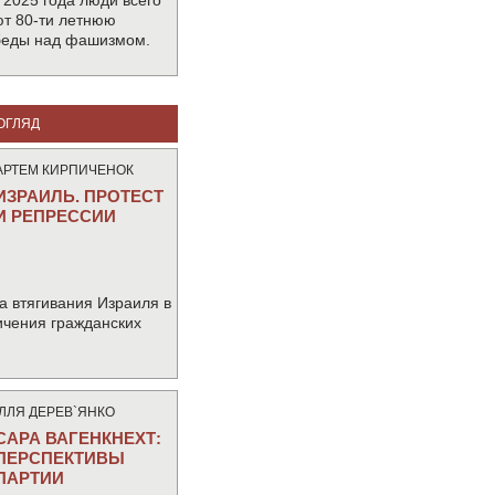
 2025 года люди всего
т 80-ти летнюю
беды над фашизмом.
ОГЛЯД
АРТЕМ КИРПИЧЕНОК
ИЗРАИЛЬ. ПРОТЕСТ
И РЕПРЕССИИ
а втягивания Израиля в
ичения гражданских
IЛЛЯ ДЕРЕВ`ЯНКО
САРА ВАГЕНКНЕХТ:
ПЕРСПЕКТИВЫ
ПАРТИИ