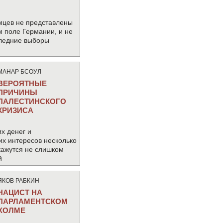
мцев не представлены
м поле Германии, и не
следние выборы
МАНАР БСОУЛ
ВЕРОЯТНЫЕ
ПРИЧИНЫ
ПАЛЕСТИНСКОГО
КРИЗИСА
х денег и
их интересов несколько
кажутся не слишком
й
ЯКОВ РАБКИН
НАЦИСТ НА
ПАРЛАМЕНТСКОМ
ХОЛМЕ