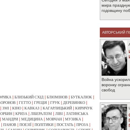
Сегодня 9 мая
мира праздную
годовщину по
АВТОРСЬКИЙ П
Война ускорил
воронку огран
свобод
ФРИКА
|
БЛИЗЬКИЙ СХІД
|
БЛЮМІНОВ
|
БУТКАЛЮК
|
ВОРОНОВ
|
ГЕТТО
|
ГРЕЦІЯ
|
ГРУК
|
ДЕРЕВЯНКО
|
|
ЗМІ
|
КІНО
|
КАВКАЗ
|
КАГАРЛИЦЬКИЙ
|
КИРИЧУК
КОРБИН
|
КРИЗА
|
ЛІБЕРАЛІЗМ
|
ЛІВІ
|
ЛАТИНСЬКА
|
МАНДРИ
|
МЕДИЦИНА
|
МОВЧАН
|
МУЗИКА
|
|
ПАНОВ
|
ПОЕЗІЇ
|
ПОЛІТИКИ
|
ПОСТАТЬ
|
ПРОЗА
|