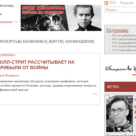
RSS
Редакція
ужоземця,
лю
евкульт >>
Підтримка
BTC: bc1qu5fqdlu8zd
BCH: qp87gcztla4lpzq
РЕПОРТАЖ
|
ЕКОНОМІКА
|
ЖИТТЯ
|
АНТИФАШИЗМ
|
BTG: btg1qgeq82g7ef
ETH: 0xe51FF8F0D4d
LTC: ltc1q3vrqe8tyzc
КОНОМІКА
ОЛЛ-СТРИТ РАССЧИТЫВАЕТ НА
ПРИБЫЛИ ОТ ВОЙНЫ
лай Клифтон
анковские аналитики обсудили эскалацию конфликта, которая
пособна принести большие доходы, задавая откровенные вопросы
ФЕТВА
 финансовой выгоде
>>>