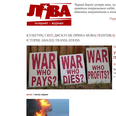
Чорний Берлін зустрів мене, ч
гранітом генеральських чобіт,
вдавлених монументами в зем
Укрр
КУЛЬТУРА
|
СВІТ
|
ДИСКУСІЯ
|
ПРЯМА МОВА
|
ПОЛІТИКА
|
ІСТОРІЯ
|
АНАЛІЗ
|
TRANSLATIONS
Е
У
И
Б
с
о
нове
|
популярне