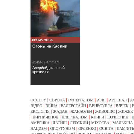
ПРЯМА МОВА
Огонь на Каспии
Мурад Гаттал
Азербайджанский
кризис>>
OCCUPY
|
ЄВРОПА
|
ІМПЕРІАЛІЗМ
|
АЗІЯ
|
АРСЕНАЛ
|
А
ВІДЕО
|
ВІЙНА
|
ВАЛЕРСТАЙН
|
ВЕНЕСУЕЛА
|
ВЛЧЕК
|
ЕКОЛОГІЯ
|
ЖАДАН
|
ЖАНАОЗЕН
|
ЖИВОПИС
|
ЖИЖЕК
|
КИРПИЧЕНОК
|
КЛЕРІКАЛІЗМ
|
КНИГИ
|
КОЛЕСНИК
|
АМЕРИКА
|
ЛАТИШ
|
ЛЕБСКИЙ
|
МІХЄЄВА
|
МАЛЬКІНА
НАЦИЗМ
|
ОПОРТУНІЗМ
|
ОРЛЕНКО
|
ОСВІТА
|
ПАМ`ЯТЬ