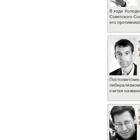
В ходе Холодн
Советского Со
его противник
Постсоветские
либерализмом 
считая назван