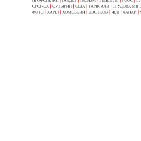
ПРОФСПІЛКИ
|
РАЙДЕР
|
РАСИЗМ
|
РЕЦЕНЗІЯ
|
РООС
|
Р
СРСР-EX
|
СУТЫРИН
|
США
|
ТАРІК АЛИ
|
ТРУДОВА МІГ
ФОТО
|
ХАРВІ
|
ХОМСЬКИЙ
|
ЦВЄТКОВ
|
ЧІЛІ
|
ЧАПАЙ
|