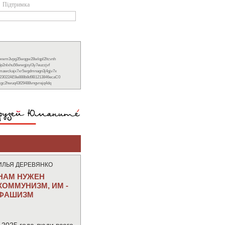
Підтримка
xwwm3vpg35wqgw28wlqpl2ltcvnh
6p2nlxhu56wwgjsyl3y7euzzjvf
nmawckajx7xr5wgdmnagn3j4gjv7x
23022AE8e888b8d9B1213846ecaC0
ckgc2hwuq43f29488vngvrejq4dq
ИЛЬЯ ДЕРЕВЯНКО
НАМ НУЖЕН
КОММУНИЗМ, ИМ -
ФАШИЗМ