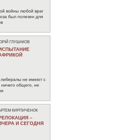
ой войны любой враг
юза был полезен для
ов
ЮРIЙ ГЛУШАКОВ
ИСПЫТАНИЕ
АФРИКОЙ
 либералы не имеют с
ничего общего, не
ия
АРТЕМ КИРПИЧЕНОК
РЕЛОКАЦИЯ –
ВЧЕРА И СЕГОДНЯ