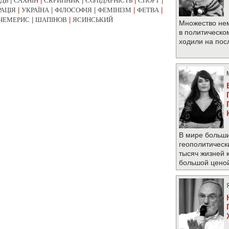
УДЬ
|
САХНІН
|
СКРИПНИК
|
СОЛІДАРНІСТЬ
|
СПОРТ
|
РАЦІЯ
|
УКРАЇНА
|
ФІЛОСОФІЯ
|
ФЕМІНІЗМ
|
ФЕТВА
|
ЧЕМЕРИС
|
ШАПІНОВ
|
ЯСИНСЬКИЙ
Множество не
в политическо
ходили на по
В мире больши
геополитическ
тысяч жизней 
большой цено