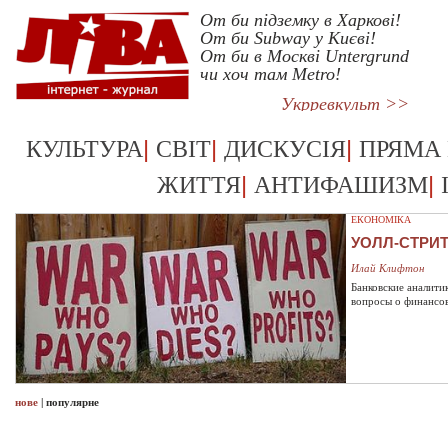
От би підземку в Харкові!
От би Subway у Києві!
От би в Москві Untergrund
чи хоч там Metro!
Укрревкульт >>
|
|
|
КУЛЬТУРА
СВІТ
ДИСКУСІЯ
ПРЯМА
|
|
ЖИТТЯ
АНТИФАШИЗМ
ЕКОНОМІКА
УОЛЛ-СТРИ
Илай Клифтон
Банковские аналити
вопросы о финансо
нове
|
популярне