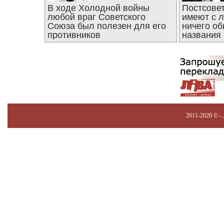
В ходе Холодной войны
Постсове
любой враг Советского
имеют с 
Союза был полезен для его
ничего об
противников
названия
2011-2020 © -