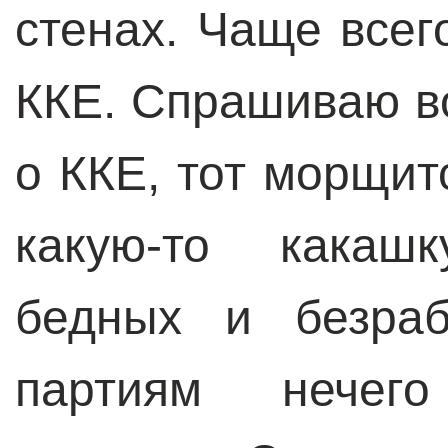
стенах. Чаще всег
ККЕ. Спрашиваю во
о ККЕ, тот морщит
какую-то какаш
бедных и безраб
партиям нечег