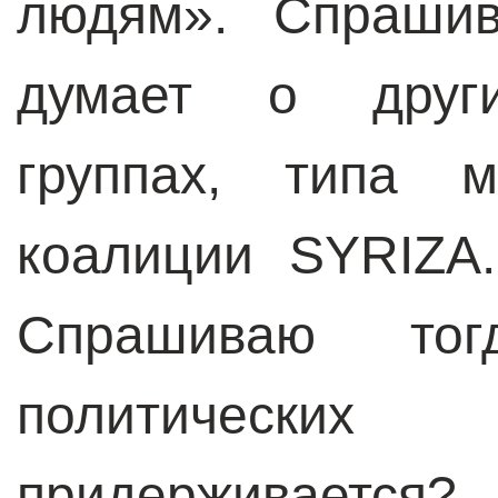
людям». Спрашив
думает о други
группах, типа 
коалиции SYRIZA.
Спрашиваю тог
политическ
придерживается?