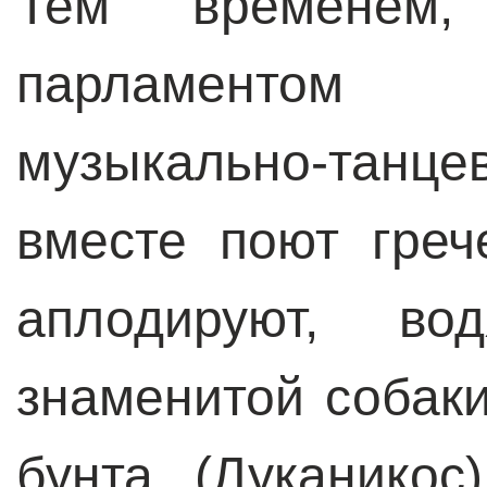
Тем временем
парламентом
музыкально-танц
вместе поют греч
аплодируют, во
знаменитой собаки
бунта (Луканикос