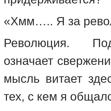
«Хмм….. Я за рев
Революция. По
означает свержени
мысль витает зде
тех, с кем я общал