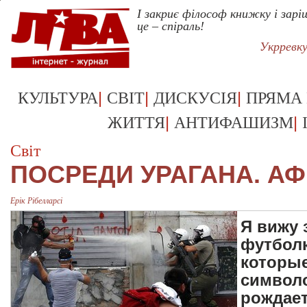
І закриє філософ книжку і зар
це – спіраль!
Укрревк
|
|
|
КУЛЬТУРА
СВІТ
ДИСКУСІЯ
ПРЯМА
|
|
ЖИТТЯ
АНТИФАШИЗМ
Світ
ПОСРЕДИ УРАГАНА. А
Ерік Рібелларсі
Я вижу
футболк
которые
символо
рождает