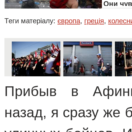
Они чув
системе
Теги матеріалу:
європа
,
греція
,
колесн
Прибыв в Афины
назад, я сразу же 