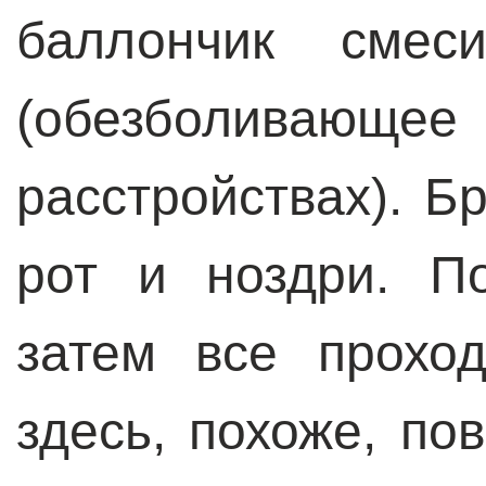
баллончик смес
(обезболивающ
расстройствах). Б
рот и ноздри. П
затем все прохо
здесь, похоже, по