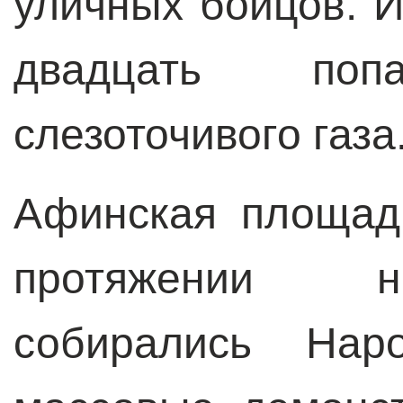
уличных бойцов. И
двадцать по
слезоточивого газа
Афинская площад
протяжении н
собирались Нар