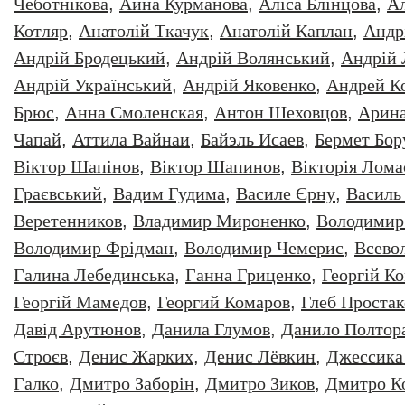
Чеботнікова
,
Айна Курманова
,
Аліса Блінцова
,
Ал
Котляр
,
Анатолiй Ткачук
,
Анатолій Каплан
,
Андр
Андрій Бродецький
,
Андрій Волянський
,
Андрій
Андрій Український
,
Андрій Яковенко
,
Андрей К
Брюс
,
Анна Смоленская
,
Антон Шеховцов
,
Арин
Чапай
,
Аттила Вайнаи
,
Байэль Исаев
,
Бермет Бор
Віктор Шапінов
,
Віктор Шапинов
,
Вікторія Лома
Граєвський
,
Вадим Гудима
,
Василе Єрну
,
Василь
Веретенников
,
Владимир Мироненко
,
Володимир
Володимир Фрідман
,
Володимир Чемерис
,
Всево
Галина Лебединська
,
Ганна Гриценко
,
Георгiй К
Георгій Мамедов
,
Георгий Комаров
,
Глеб Простак
Давiд Арутюнов
,
Данила Глумов
,
Данило Полтор
Строєв
,
Денис Жарких
,
Денис Лёвкин
,
Джессика
Галко
,
Дмитро Заборiн
,
Дмитро Зиков
,
Дмитро К