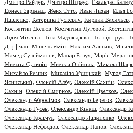
Дмитро Райдер
,
Дмитро Штраус
,
Евальдас Бальч
Ернест Заріньш
,
Женя Отто
,
Иван Лизан
,
Илья Г
Павленко
,
Катерина Рускевич
,
Кирилл Васильев
,
Костянтин Долгов
,
Костянтин Луговой
,
Костянти
Лідія Міхєєва
,
Ліна Мядзведзева
,
Леонiд Грук
,
Л
Дорфман
,
Мішель Ямін
,
Максим Алюков
,
Макси
Мамед Сулейманов
,
Манар Бсоул
,
Марія Муратов
Микита Сутирін
,
Микола Олійник
,
Микола Шафо
Михайло Резник
,
Михайло Урицький
,
Мурад Гат
Ясинський
,
Олексiй Албу
,
Олексiй Сахнiн
,
Олекс
Сахнін
,
Олексій Смирнов
,
Олексій Цвєтков
,
Олек
Олександр Абросімов
,
Олександр Берегов
,
Олекс
Олександр Гусев
,
Олександр Кінаш
,
Олександр К
Олександр Кравчук
,
Олександр Ладиненко
,
Олекс
Олександр Нефьодов
,
Олександр Панов
,
Олександ