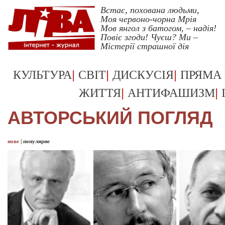
Встає, похована людьми,
Моя червоно-чорна Мрія
Мов янгол з батогом, – надія!
Повіє згоди! Чуєш? Ми –
Містерії страшної дія
Укрревкульт >>
|
|
|
КУЛЬТУРА
СВІТ
ДИСКУСІЯ
ПРЯМА
|
|
ЖИТТЯ
АНТИФАШИЗМ
АВТОРСЬКИЙ ПОГЛЯД
нове
|
популярне