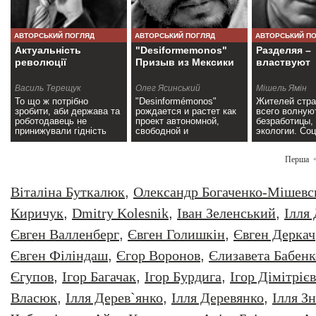
АВТОРСЬКИЙ ПОГЛЯД
АВТОРСЬКИЙ ПОГЛЯД
АВТОРСЬКИЙ П
Актуальність
"Desiformemonos"
Разделяя –
революції
Призыв из Мексики
властвуют
Василь Терещук
Олег Ясинський
Мішель Ямін
То що ж потрібно
"Desinformémonos"
Жителей стр
зробити, аби держава та
рождается и растет как
всего волную
роботодавець не
проект автономной,
безработицы,
принижували гідність
свободной и
экологии. Со
людини заради власного
независимой
взрыв предот
зиску?>>
информации>>
разве что ма
Перша
Віталіна Буткалюк
,
Олександр Богаченко-Мішевс
Киричук
,
Dmitry Kolesnik
,
Iван Зеленський
,
Iлля
Євген Валленберг
,
Євген Голишкін
,
Євген Деркач
Євген Філіндаш
,
Єгор Воронов
,
Єлизавета Бабенк
Єгупов
,
Ігор Багачак
,
Ігор Бурдига
,
Ігор Дімітрієв
Власюк
,
Ілля Дерев`янко
,
Ілля Деревянко
,
Ілля З