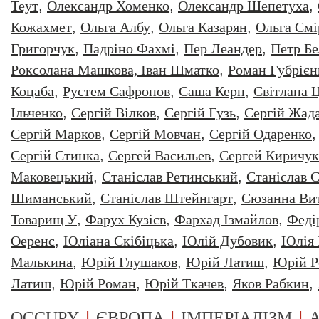
Теут
,
Олександр Хоменко
,
Олександр Шепетуха
,
Кожахмет
,
Ольга Албу
,
Ольга Казарян
,
Ольга Смі
Григорчук
,
Падріно Фахмі
,
Пер Леандер
,
Петр Бе
Роксолана Машкова, Іван Шматко
,
Роман Губрiєн
Коцаба
,
Рустем Сафронов
,
Саша Керн
,
Світлана 
Ільченко
,
Сергій Вілков
,
Сергій Гузь
,
Сергій Жад
Сергій Марков
,
Сергій Мовчан
,
Сергій Одаренко
Сергій Стинка
,
Сергей Васильев
,
Сергей Киричук
Маковецький
,
Станіслав Ретинський
,
Станіслав С
Шиманський
,
Станіслав Штейнгарт
,
Сюзанна Ви
Товарищ У
,
Фарух Кузієв
,
Фархад Ізмайлов
,
Феді
Оеренс
,
Юліана Скібіцька
,
Юлій Дубовик
,
Юлія 
Малькина
,
Юрiй Глушаков
,
Юрiй Латиш
,
Юрiй Р
Латиш
,
Юрій Роман
,
Юрій Ткачев
,
Яков Рабкин
,
|
|
|
OCCUPY
ЄВРОПА
ІМПЕРІАЛІЗМ
А