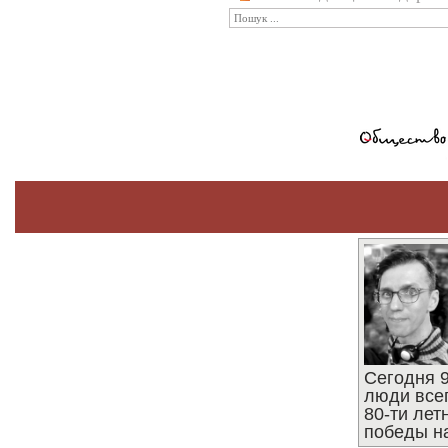
Сегодня 9
люди все
80-ти ле
победы н