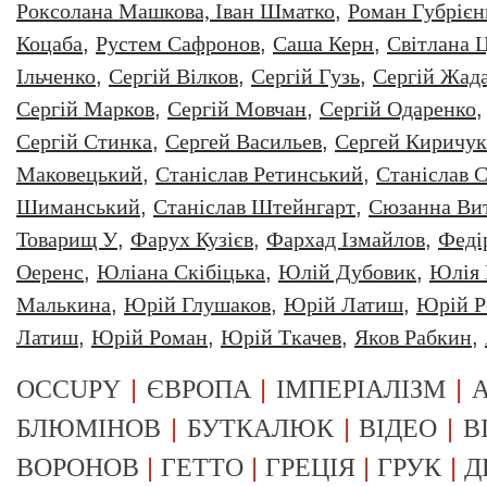
Роксолана Машкова, Іван Шматко
,
Роман Губрiєн
Коцаба
,
Рустем Сафронов
,
Саша Керн
,
Світлана 
Ільченко
,
Сергій Вілков
,
Сергій Гузь
,
Сергій Жад
Сергій Марков
,
Сергій Мовчан
,
Сергій Одаренко
Сергій Стинка
,
Сергей Васильев
,
Сергей Киричук
Маковецький
,
Станіслав Ретинський
,
Станіслав С
Шиманський
,
Станіслав Штейнгарт
,
Сюзанна Ви
Товарищ У
,
Фарух Кузієв
,
Фархад Ізмайлов
,
Феді
Оеренс
,
Юліана Скібіцька
,
Юлій Дубовик
,
Юлія 
Малькина
,
Юрiй Глушаков
,
Юрiй Латиш
,
Юрiй Р
Латиш
,
Юрій Роман
,
Юрій Ткачев
,
Яков Рабкин
,
|
|
|
OCCUPY
ЄВРОПА
ІМПЕРІАЛІЗМ
А
|
|
|
БЛЮМІНОВ
БУТКАЛЮК
ВІДЕО
В
|
|
|
|
ВОРОНОВ
ГЕТТО
ГРЕЦІЯ
ГРУК
Д