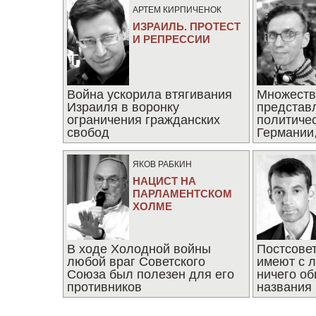
АРТЕМ КИРПИЧЕНОК
ИЗРАИЛЬ. ПРОТЕСТ
И РЕПРЕССИИ
Война ускорила втягивания
Множеств
Израиля в воронку
представ
ограничения гражданских
политиче
свобод
Германии,
последни
ЯКОВ РАБКИН
НАЦИСТ НА
ПАРЛАМЕНТСКОМ
ХОЛМЕ
В ходе Холодной войны
Постсове
любой враг Советского
имеют с 
Союза был полезен для его
ничего об
противников
названия