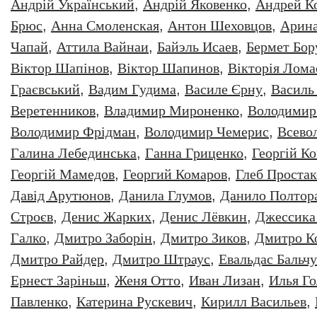
Андрій Український
,
Андрій Яковенко
,
Андрей К
Брюс
,
Анна Смоленская
,
Антон Шеховцов
,
Арин
Чапай
,
Аттила Вайнаи
,
Байэль Исаев
,
Бермет Бор
Віктор Шапінов
,
Віктор Шапинов
,
Вікторія Лома
Граєвський
,
Вадим Гудима
,
Василе Єрну
,
Василь
Веретенников
,
Владимир Мироненко
,
Володимир
Володимир Фрідман
,
Володимир Чемерис
,
Всево
Галина Лебединська
,
Ганна Гриценко
,
Георгiй К
Георгій Мамедов
,
Георгий Комаров
,
Глеб Простак
Давiд Арутюнов
,
Данила Глумов
,
Данило Полтор
Строєв
,
Денис Жарких
,
Денис Лёвкин
,
Джессика
Галко
,
Дмитро Заборiн
,
Дмитро Зиков
,
Дмитро К
Дмитро Райдер
,
Дмитро Штраус
,
Евальдас Бальч
Ернест Заріньш
,
Женя Отто
,
Иван Лизан
,
Илья Г
Павленко
,
Катерина Рускевич
,
Кирилл Васильев
,