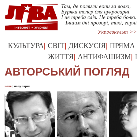
Там, де полягли вони за волю,
Буряки тепер для цукроварні.
І не треба сліз. Не треба болю.
– Іншим дні прозорі, тихі, гарні
Укрревкульт >>
|
|
|
КУЛЬТУРА
СВІТ
ДИСКУСІЯ
ПРЯМА
|
|
ЖИТТЯ
АНТИФАШИЗМ
АВТОРСЬКИЙ ПОГЛЯД
нове
|
популярне