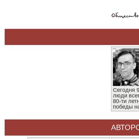
Сегодня 9
люди все
80-ти ле
победы н
АВТОР