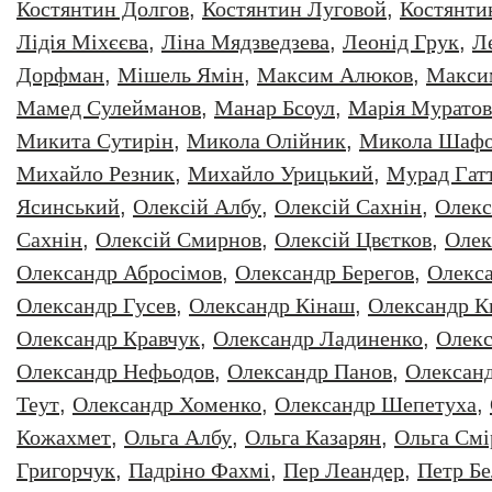
Костянтин Долгов
,
Костянтин Луговой
,
Костянти
Лідія Міхєєва
,
Ліна Мядзведзева
,
Леонiд Грук
,
Л
Дорфман
,
Мішель Ямін
,
Максим Алюков
,
Макси
Мамед Сулейманов
,
Манар Бсоул
,
Марія Муратов
Микита Сутирін
,
Микола Олійник
,
Микола Шафо
Михайло Резник
,
Михайло Урицький
,
Мурад Гат
Ясинський
,
Олексiй Албу
,
Олексiй Сахнiн
,
Олекс
Сахнін
,
Олексій Смирнов
,
Олексій Цвєтков
,
Олек
Олександр Абросімов
,
Олександр Берегов
,
Олекс
Олександр Гусев
,
Олександр Кінаш
,
Олександр К
Олександр Кравчук
,
Олександр Ладиненко
,
Олекс
Олександр Нефьодов
,
Олександр Панов
,
Олександ
Теут
,
Олександр Хоменко
,
Олександр Шепетуха
,
Кожахмет
,
Ольга Албу
,
Ольга Казарян
,
Ольга Смі
Григорчук
,
Падріно Фахмі
,
Пер Леандер
,
Петр Бе