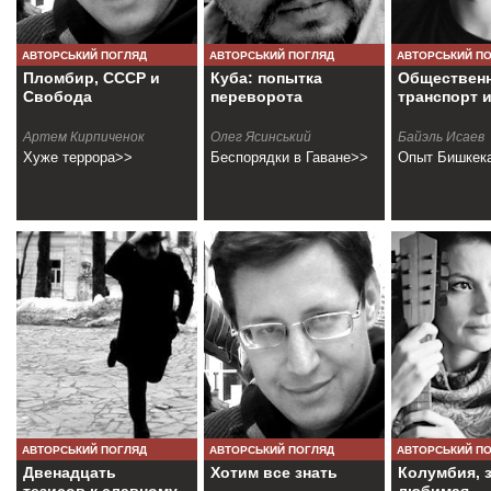
АВТОРСЬКИЙ ПОГЛЯД
АВТОРСЬКИЙ ПОГЛЯД
АВТОРСЬКИЙ П
Пломбир, СССР и
Куба: попытка
Обществен
Свобода
переворота
транспорт 
Артем Кирпиченок
Олег Ясинський
Байэль Исаев
Хуже террора>>
Беспорядки в Гаване>>
Опыт Бишкек
АВТОРСЬКИЙ ПОГЛЯД
АВТОРСЬКИЙ ПОГЛЯД
АВТОРСЬКИЙ П
Двенадцать
Хотим все знать
Колумбия, 