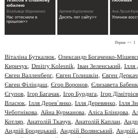
тезисов к славному
любимая
юбилею
Владимир Мироненко
Артем Кирпиченок
Ана Лусия Кал
Нас оттеснили в
Десять лет сайту>>
Уличное восс
прошлое>>
Перша
<<
1
Віталіна Буткалюк
,
Олександр Богаченко-Мішевс
Киричук
,
Dmitry Kolesnik
,
Iван Зеленський
,
Iлля
Євген Валленберг
,
Євген Голишкін
,
Євген Деркач
Євген Філіндаш
,
Єгор Воронов
,
Єлизавета Бабенк
Єгупов
,
Ігор Багачак
,
Ігор Бурдига
,
Ігор Дімітрієв
Власюк
,
Ілля Дерев`янко
,
Ілля Деревянко
,
Ілля З
Чеботнікова
,
Айна Курманова
,
Аліса Блінцова
,
Ал
Котляр
,
Анатолiй Ткачук
,
Анатолій Каплан
,
Андр
Андрій Бродецький
,
Андрій Волянський
,
Андрій