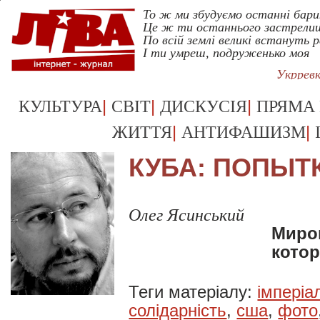
То ж ми збудуємо останнi бари
Це ж ти останнього застрелиш
По всiй землi великi встануть 
I ти умреш, подруженько моя
Укррев
|
|
|
КУЛЬТУРА
СВІТ
ДИСКУСІЯ
ПРЯМА
|
|
ЖИТТЯ
АНТИФАШИЗМ
КУБА: ПОПЫТ
Олег Ясинський
Миро
котор
Теги матеріалу:
імперіа
солідарність
,
сша
,
фото