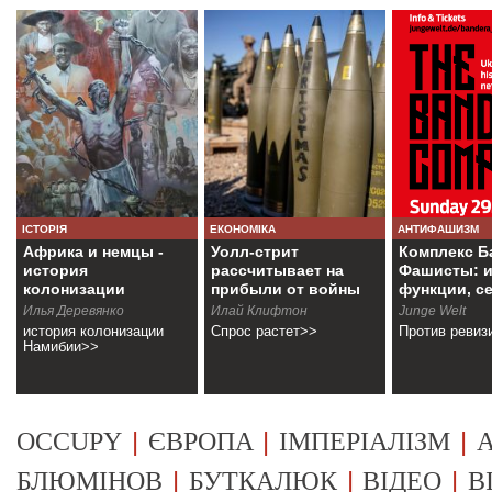
ІСТОРІЯ
ЕКОНОМІКА
АНТИФАШИЗМ
Африка и немцы -
Уолл-стрит
Комплекс Б
история
рассчитывает на
Фашисты: и
колонизации
прибыли от войны
функции, с
Намибии
Илья Деревянко
Илай Клифтон
Junge Welt
история колонизации
Спрос растет>>
Против ревиз
Намибии>>
|
|
|
OCCUPY
ЄВРОПА
ІМПЕРІАЛІЗМ
А
|
|
|
БЛЮМІНОВ
БУТКАЛЮК
ВІДЕО
В