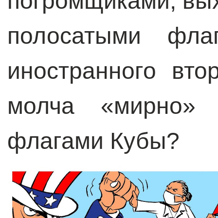
погромщиками, вы
полосатыми фла
иностранного вто
молча «мирно» 
флагами Кубы?