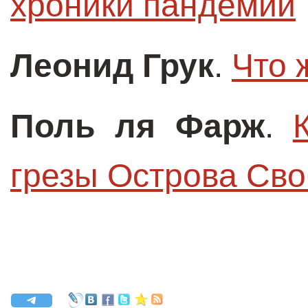
хроники пандемии
Леонид Грук
.
Что 
Поль ля Фарж
.
грезы Острова Св