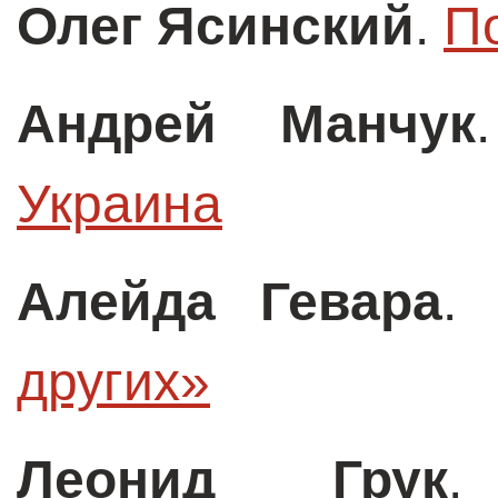
Олег Ясинский
.
П
Андрей Манчук
Украина
Алейда Гевара
других»
Леонид Грук