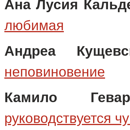
Ана Лусия Кальд
любимая
Андреа Кущевс
неповиновение
Камило Гевар
руководствуется ч