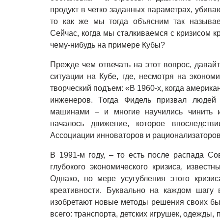
продукт в четко заданных параметрах, убиваю
то как же мы тогда объясним так называ
Сейчас, когда мы сталкиваемся с кризисом 
чему-нибудь на примере Кубы?
Прежде чем отвечать на этот вопрос, давай
ситуации на Кубе, где, несмотря на эконом
творческий подъем: «В 1960-х, когда американ
инженеров. Тогда Фидель призвал людей 
машинами – и многие научились чинить и
началось движение, которое впоследств
Ассоциации инноваторов и рационализаторов
В 1991-м году,
–
то есть после распада Со
глубокого экономического кризиса, извест
Однако, по мере усугубления этого кризи
креативности. Буквально на каждом шагу 
изобретают новые методы решения своих быт
всего: транспорта, детских игрушек, одежды,