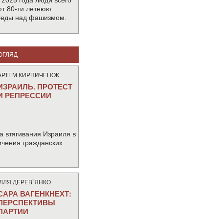
 2025 года люди всего
т 80-ти летнюю
беды над фашизмом.
ОГЛЯД
АРТЕМ КИРПИЧЕНОК
ИЗРАИЛЬ. ПРОТЕСТ
И РЕПРЕССИИ
а втягивания Израиля в
ичения гражданских
IЛЛЯ ДЕРЕВ`ЯНКО
САРА ВАГЕНКНЕХТ:
ПЕРСПЕКТИВЫ
ПАРТИИ