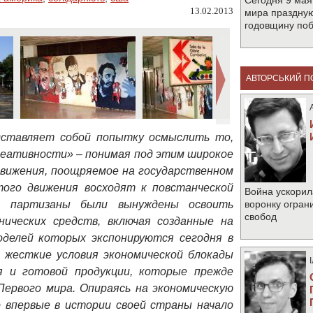
Сегодня 9 мая
13.02.2013
мира праздную
годовщину по
АВТОРСЬКИЙ П
дставляет собой попытку осмыслить то,
креативности»
– понимая под этим
широкое
движения, поощряемое на государственном
того движения восходят к повстанческой
Война ускорил
да партизаны были вынуждены освоить
воронку огран
свобод
нических средств, включая созданные на
оделей которых экспонируются сегодня в
 жесткие условия экономической блокады
я и готовой продукции, которые прежде
Первого мира. Опираясь на экономическую
 впервые в истории своей страны начало