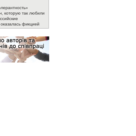
олерантность»
н, которую так любили
ссийские
 оказалась фикцией