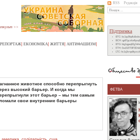
RSS
Редакція
евкульт >>
Підтримка
BTC: bc1qu5fqdlu8zd
BCH: qp87gcztla4lpzq
РЕПОРТАЖ
|
ЕКОНОМІКА
|
ЖИТТЯ
|
АНТИФАШИЗМ
|
BTG: btg1qgeq82g7ef
ETH: 0xe51FF8F0D4d
LTC: ltc1q3vrqe8tyzc
агнанное животное способно перепрыгнуть
ерез высокий барьер. И когда мы
ФЕТВА
ерепрыгнули этот барьер – мы тем самым
ломали свои внутренние барьеры
а америка
,
солідарність
,
сша