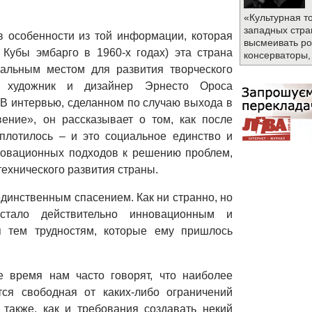
«Культурная т
западных стра
в особенности из той информации, которая
высмеивать ро
Кубы эмбарго в 1960-х годах) эта страна
консерваторы,
еальным местом для развития творческого
ий художник и дизайнер Эрнесто Ороса
 В интервью, сделанном по случаю выхода в
вение», он рассказывает о том, как после
сплотилось
–
и это социальное единство и
новационных подходов к решению проблем,
технического развития страны.
единственным спасением. Как ни странно, но
 стало действительно инновационным и
 тем трудностям, которые ему пришлось
 время нам часто говорят, что наиболее
ся свободная от каких-либо ограничений
также, как и требования создавать некий