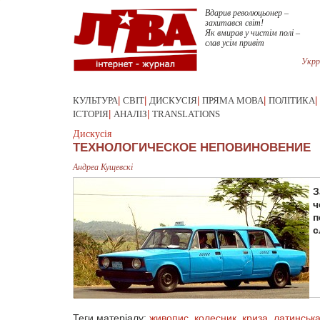
Вдарив революцьонер –
захитався світ!
Як вмирав у чистім полі –
слав усім привіт
Укрр
КУЛЬТУРА
|
СВІТ
|
ДИСКУСІЯ
|
ПРЯМА МОВА
|
ПОЛІТИКА
|
ІСТОРІЯ
|
АНАЛІЗ
|
TRANSLATIONS
Дискусія
ТЕХНОЛОГИЧЕСКОЕ НЕПОВИНОВЕНИЕ
Андреа Кущевскі
З
ч
п
с
Теги матеріалу:
живопис
,
колесник
,
криза
,
латинськ