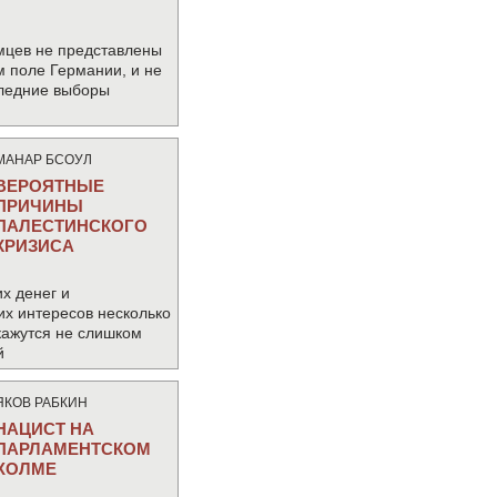
мцев не представлены
м поле Германии, и не
следние выборы
МАНАР БСОУЛ
ВЕРОЯТНЫЕ
ПРИЧИНЫ
ПАЛЕСТИНСКОГО
КРИЗИСА
х денег и
их интересов несколько
кажутся не слишком
й
ЯКОВ РАБКИН
НАЦИСТ НА
ПАРЛАМЕНТСКОМ
ХОЛМЕ