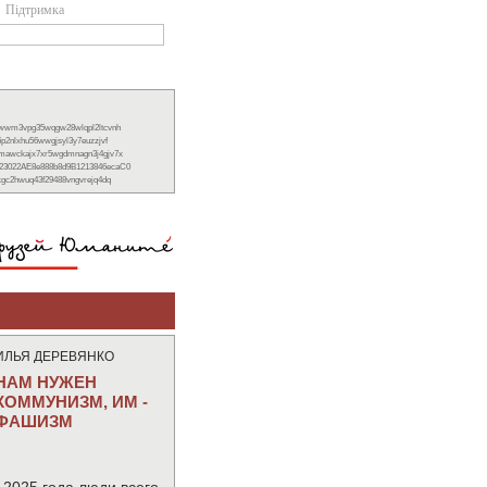
Підтримка
xwwm3vpg35wqgw28wlqpl2ltcvnh
6p2nlxhu56wwgjsyl3y7euzzjvf
nmawckajx7xr5wgdmnagn3j4gjv7x
23022AE8e888b8d9B1213846ecaC0
ckgc2hwuq43f29488vngvrejq4dq
ИЛЬЯ ДЕРЕВЯНКО
НАМ НУЖЕН
КОММУНИЗМ, ИМ -
ФАШИЗМ