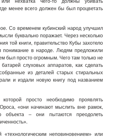
 или нехватка чего-то должны убивать
, где менее всего должен бы был процветать
ное. Со временем кубинский народ улучшил
мысли буквально поражает. Через несколько
ния той книги, правительство Кубы захотело
ел понимание в народе. Людям предложили
ем был просто огромным. Чего там только не
 батарей слуховых аппаратов, как сделать
 собранные из деталей старых стиральных
рали и издали новую книгу под названием
 которой просто необходимо проявлять
о Ороса, «они начинают мыслить вне рамок,
ью объекта – они пытаются преодолеть
иченность».
й «технологическим неповиновением» или