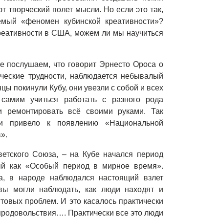
т творческий полет мысли. Но если это так,
емый «феномен кубинской креативности»?
креативности в США, можем ли мы научиться
те послушаем, что говорит Эрнесто Ороса о
ические трудности, наблюдается небывалый
цы покинули Кубу, они увезли с собой и всех
самим учиться работать с разного рода
 ремонтировать всё своими руками. Так
ии привело к появлению «Национальной
».
ветского Союза,
–
на Кубе начался период
ный как «Особый период в мирное время».
са, в народе наблюдался настоящий взлет
вы могли наблюдать, как люди находят и
овых проблем. И это касалось практически
 продовольствия…. Практически все это люди