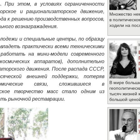
. При этом,
в условиях ограниченности
орское и рационализаторское движение,
Множество не
ода к решению производственных вопросов,
в политическо
ходили на по
ьного вознагражадения.
лодежи и специальные центры, по образцу
овладеть практически всеми техническими
 работать на мини-модели современного
осмических аппаратов), дополнительно
аторского движения. После распада СССР,
сяческой внешней поддержки, потеряв
В мире больши
номические связи, сложившиеся в
геополитическ
еское творчество масс стало одним из
тысяч жизней 
ать рыночной реставрации.
большой цено