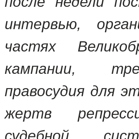
после недели по
интервью, орган
частях Велико
кампании, тр
правосудия для э
жертв репресси
судебной си