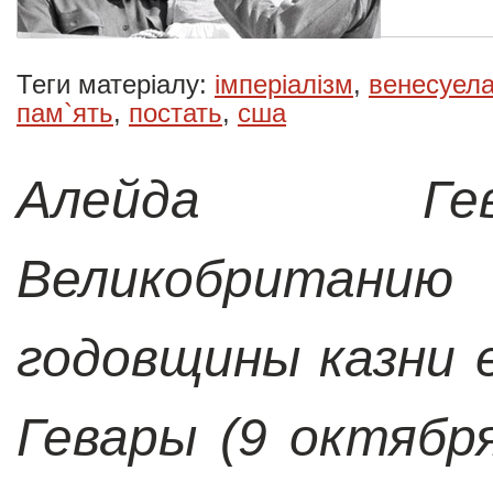
Теги матеріалу:
імперіалізм
,
венесуел
пам`ять
,
постать
,
сша
Алейда Гев
Великобритани
годовщины казни 
Гевары
(9 октябр