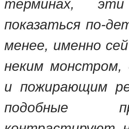
терминах, эт
показаться по-де
менее, именно се
неким монстром,
и пожирающим ре
подобные п
контрастируют н