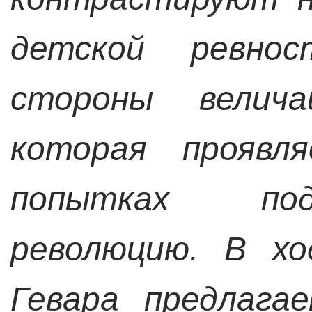
детской ревно
стороны велича
которая проявл
попытках под
революцию. В хо
Гевара предлага