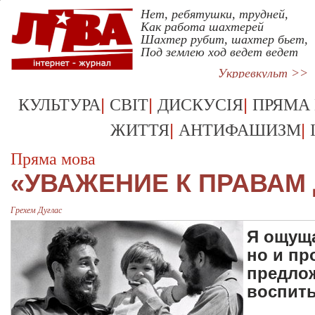
Нет, ребятушки, трудней,
Как работа шахтерей
Шахтер рубит, шахтер бьет,
Под землею ход ведет ведет
Укрревкульт >>
|
|
|
КУЛЬТУРА
СВІТ
ДИСКУСІЯ
ПРЯМА
|
|
ЖИТТЯ
АНТИФАШИЗМ
Пряма мова
«УВАЖЕНИЕ К ПРАВАМ 
Грехем Дуглас
Я ощуща
но и пр
предлож
воспит