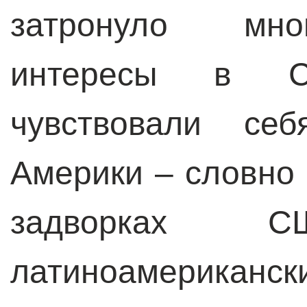
затронуло мно
интересы в 
чувствовали се
Америки – словно 
задворках 
латиноамерикан