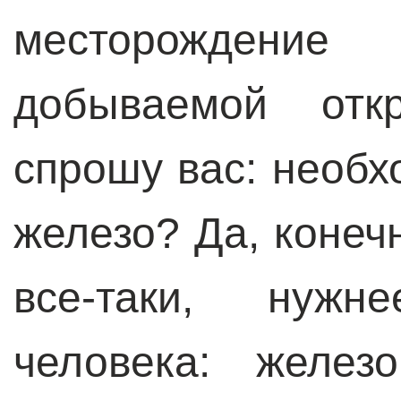
месторождени
добываемой отк
спрошу вас: необх
железо? Да, конеч
все-таки, нуж
человека: желез