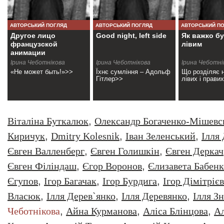
АВТОРСЬКИЙ ПОГЛЯД
АВТОРСЬКИЙ ПОГЛЯД
АВТОРСЬКИЙ П
Другое лицо
Good night, left side
Як важко б
французской
лівим
анимации
Ірина Чеботнікова
Ірина Чеботнікова
Ірина Чеботні
«Не может быть!»>>
Їхнє сумління – Адольф
Що розділяє 
Гітлер>>
лівих і прави
Віталіна Буткалюк
,
Олександр Богаченко-Мішевс
Киричук
,
Dmitry Kolesnik
,
Iван Зеленський
,
Iлля
Євген Валленберг
,
Євген Голишкін
,
Євген Деркач
Євген Філіндаш
,
Єгор Воронов
,
Єлизавета Бабенк
Єгупов
,
Ігор Багачак
,
Ігор Бурдига
,
Ігор Дімітрієв
Власюк
,
Ілля Дерев`янко
,
Ілля Деревянко
,
Ілля З
Чеботнікова
,
Айна Курманова
,
Аліса Блінцова
,
Ал