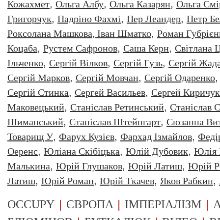
Кожахмет
,
Ольга Албу
,
Ольга Казарян
,
Ольга Смі
Григорчук
,
Падріно Фахмі
,
Пер Леандер
,
Петр Бе
Роксолана Машкова, Іван Шматко
,
Роман Губрiєн
Коцаба
,
Рустем Сафронов
,
Саша Керн
,
Світлана 
Ільченко
,
Сергій Вілков
,
Сергій Гузь
,
Сергій Жад
Сергій Марков
,
Сергій Мовчан
,
Сергій Одаренко
Сергій Стинка
,
Сергей Васильев
,
Сергей Киричук
Маковецький
,
Станіслав Ретинський
,
Станіслав С
Шиманський
,
Станіслав Штейнгарт
,
Сюзанна Ви
Товарищ У
,
Фарух Кузієв
,
Фархад Ізмайлов
,
Феді
Оеренс
,
Юліана Скібіцька
,
Юлій Дубовик
,
Юлія 
Малькина
,
Юрiй Глушаков
,
Юрiй Латиш
,
Юрiй Р
Латиш
,
Юрій Роман
,
Юрій Ткачев
,
Яков Рабкин
,
|
|
|
OCCUPY
ЄВРОПА
ІМПЕРІАЛІЗМ
А