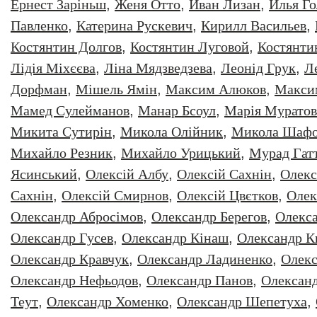
Ернест Заріньш
,
Женя Отто
,
Иван Лизан
,
Илья Г
Павленко
,
Катерина Рускевич
,
Кирилл Васильев
,
Костянтин Долгов
,
Костянтин Луговой
,
Костянти
Лідія Міхєєва
,
Ліна Мядзведзева
,
Леонiд Грук
,
Л
Дорфман
,
Мішель Ямін
,
Максим Алюков
,
Макси
Мамед Сулейманов
,
Манар Бсоул
,
Марія Муратов
Микита Сутирін
,
Микола Олійник
,
Микола Шафо
Михайло Резник
,
Михайло Урицький
,
Мурад Гат
Ясинський
,
Олексiй Албу
,
Олексiй Сахнiн
,
Олекс
Сахнін
,
Олексій Смирнов
,
Олексій Цвєтков
,
Олек
Олександр Абросімов
,
Олександр Берегов
,
Олекс
Олександр Гусев
,
Олександр Кінаш
,
Олександр К
Олександр Кравчук
,
Олександр Ладиненко
,
Олекс
Олександр Нефьодов
,
Олександр Панов
,
Олександ
Теут
,
Олександр Хоменко
,
Олександр Шепетуха
,