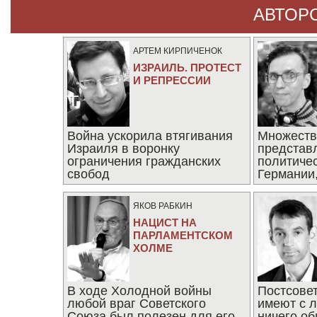
АВТОР
АРТЕМ КИРПИЧЕНОК
ИЗРАИЛЬ. ПРОТЕСТ
И РЕПРЕССИИ
Война ускорила втягивания
Множеств
Израиля в воронку
представ
ограничения гражданских
политиче
свобод
Германии,
последни
ЯКОВ РАБКИН
НАЦИСТ НА
ПАРЛАМЕНТСКОМ
ХОЛМЕ
В ходе Холодной войны
Постсове
любой враг Советского
имеют с 
Союза был полезен для его
ничего об