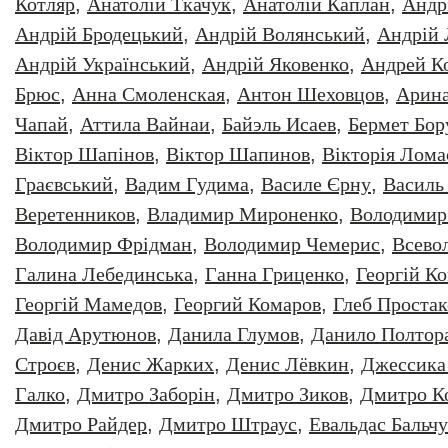
Котляр
,
Анатолiй Ткачук
,
Анатолій Каплан
,
Андр
Андрій Бродецький
,
Андрій Волянський
,
Андрій
Андрій Український
,
Андрій Яковенко
,
Андрей К
Брюс
,
Анна Смоленская
,
Антон Шеховцов
,
Арин
Чапай
,
Аттила Вайнаи
,
Байэль Исаев
,
Бермет Бор
Віктор Шапінов
,
Віктор Шапинов
,
Вікторія Лома
Граєвський
,
Вадим Гудима
,
Василе Єрну
,
Василь
Веретенников
,
Владимир Мироненко
,
Володимир
Володимир Фрідман
,
Володимир Чемерис
,
Всево
Галина Лебединська
,
Ганна Гриценко
,
Георгiй К
Георгій Мамедов
,
Георгий Комаров
,
Глеб Простак
Давiд Арутюнов
,
Данила Глумов
,
Данило Полтор
Строєв
,
Денис Жарких
,
Денис Лёвкин
,
Джессика
Галко
,
Дмитро Заборiн
,
Дмитро Зиков
,
Дмитро К
Дмитро Райдер
,
Дмитро Штраус
,
Евальдас Бальч