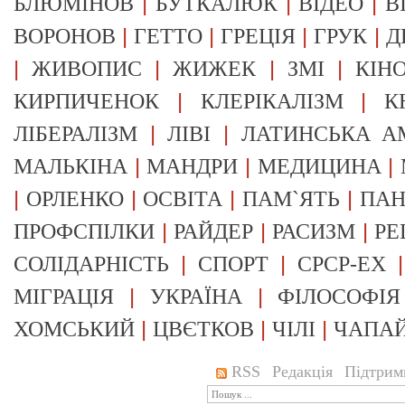
|
|
|
БЛЮМІНОВ
БУТКАЛЮК
ВІДЕО
В
|
|
|
|
ВОРОНОВ
ГЕТТО
ГРЕЦІЯ
ГРУК
Д
|
|
|
|
ЖИВОПИС
ЖИЖЕК
ЗМІ
КІН
|
|
КИРПИЧЕНОК
КЛЕРІКАЛІЗМ
К
|
|
ЛІБЕРАЛІЗМ
ЛІВІ
ЛАТИНСЬКА А
|
|
|
МАЛЬКІНА
МАНДРИ
МЕДИЦИНА
|
|
|
|
ОРЛЕНКО
ОСВІТА
ПАМ`ЯТЬ
ПА
|
|
|
ПРОФСПІЛКИ
РАЙДЕР
РАСИЗМ
РЕ
|
|
СОЛІДАРНІСТЬ
СПОРТ
СРСР-EX
|
|
МІГРАЦІЯ
УКРАЇНА
ФІЛОСОФІЯ
|
|
|
ХОМСЬКИЙ
ЦВЄТКОВ
ЧІЛІ
ЧАПА
RSS
Редакція
Підтрим