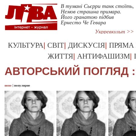
В тумані Сьєрри танк стоїть,
Немов страшна примара.
Його гранатою підбив
Ернесто Че Гевара
Укрревкульт >>
|
|
|
КУЛЬТУРА
СВІТ
ДИСКУСІЯ
ПРЯМА
|
|
ЖИТТЯ
АНТИФАШИЗМ
АВТОРСЬКИЙ ПОГЛЯД :
нове
|
популярне