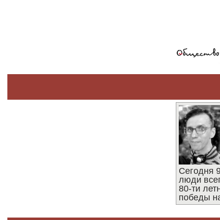
Сегодня 9
люди все
80-ти ле
победы н