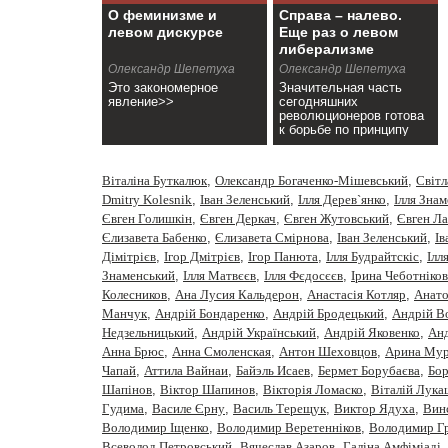
О феминизме и
Справа – налево.
левом дискурсе
Еще раз о левом
либерализме
Олександр Шепетуха
Олександр Шепетуха
Это закономерное
Значительная часть
явление>>
сегодняшних
революционеров готова
к борьбе по принципу
Остапа Бендера:
«Первый ход Е2-Е4, а
там посмотрим»>>
Віталіна Буткалюк
,
Олександр Богаченко-Мішевський
,
Cвiтл
Dmitry Kolesnik
,
Iван Зеленський
,
Iлля Дерев`янко
,
Iлля Зна
Євген Голишкін
,
Євген Деркач
,
Євген Жутовський
,
Євген Ла
Єлизавета Бабенко
,
Єлизавета Смірнова
,
Іван Зеленський
,
Ів
Дімітрієв
,
Ігор Дмітрієв
,
Ігор Панюта
,
Ілля Будрайтскіс
,
Ілл
Знаменський
,
Ілля Матвєєв
,
Ілля Фєдосєєв
,
Ірина Чеботніков
Колесников
,
Ана Лусия Кальдерон
,
Анастасiя Котляр
,
Анато
Манчук
,
Андрій Бондаренко
,
Андрій Бродецький
,
Андрій В
Недзельницький
,
Андрій Український
,
Андрій Яковенко
,
Анд
Анна Брюс
,
Анна Смоленская
,
Антон Шеховцов
,
Арина Мур
Чапай
,
Аттила Вайнаи
,
Байэль Исаев
,
Бермет Борубаєва
,
Бор
Шапінов
,
Віктор Шапинов
,
Вікторія Ломаско
,
Віталій Лука
Гудима
,
Василе Єрну
,
Василь Терещук
,
Виктор Ядуха
,
Вин
Володимир Іщенко
,
Володимир Веретенніков
,
Володимир Г
Всеволод Петровський
,
Вячеслав Азаров
,
Галіна Амфіміаді