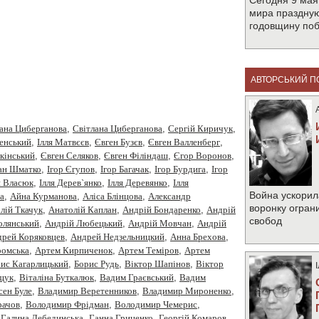
Сегодня 9 мая
мира праздную
годовщину по
АВТОРСЬКИЙ П
ана Циберганова
,
Cвітлана Циберганова
,
Cергiй Киричук
,
менський
,
Iлля Матвєєв
,
Євген Бузєв
,
Євген Валленберг
,
кінський
,
Євген Селяков
,
Євген Філіндаш
,
Єгор Воронов
,
ан Шматко
,
Ігор Єгупов
,
Ігор Багачак
,
Ігор Бурдига
,
Ігор
я Власюк
,
Ілля Дерев`янко
,
Ілля Деревянко
,
Ілля
Война ускорил
а
,
Айна Курманова
,
Аліса Блінцова
,
Александр
воронку огран
лiй Ткачук
,
Анатолій Каплан
,
Андрiй Бондаренко
,
Андрiй
свобод
олянський
,
Андрій Любецький
,
Андрій Мовчан
,
Андрій
рей Коряковцев
,
Андрей Недзельницкий
,
Анна Брехова
,
омська
,
Артем Кирпиченок
,
Артем Теміров
,
Артем
ис Кагарлицький
,
Борис Рудь
,
Вiктор Шапiнов
,
Віктор
щук
,
Віталіна Буткалюк
,
Вадим Граєвський
,
Вадим
сен Буле
,
Владимир Веретенников
,
Владимир Мироненко
,
рачов
,
Володимир Фрідман
,
Володимир Чемерис
,
,
Галина Лебединська
,
Ганна Гриценко
,
Георгiй Комаров
,