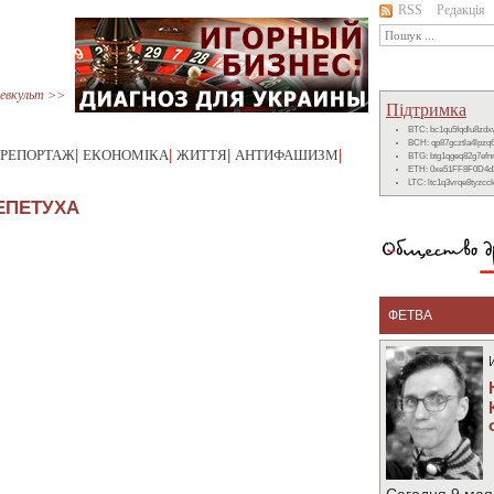
RSS
Редакція
евкульт >>
Підтримка
BTC: bc1qu5fqdlu8zd
BCH: qp87gcztla4lpzq
РЕПОРТАЖ
|
ЕКОНОМІКА
|
ЖИТТЯ
|
АНТИФАШИЗМ
|
BTG: btg1qgeq82g7ef
ETH: 0xe51FF8F0D4d
LTC: ltc1q3vrqe8tyzc
ЕПЕТУХА
ФЕТВА