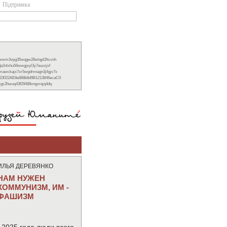
Підтримка
xwwm3vpg35wqgw28wlqpl2ltcvnh
6p2nlxhu56wwgjsyl3y7euzzjvf
nmawckajx7xr5wgdmnagn3j4gjv7x
23022AE8e888b8d9B1213846ecaC0
ckgc2hwuq43f29488vngvrejq4dq
ИЛЬЯ ДЕРЕВЯНКО
НАМ НУЖЕН
КОММУНИЗМ, ИМ -
ФАШИЗМ