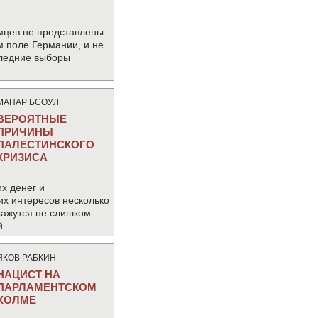
мцев не представлены
м поле Германии, и не
следние выборы
МАНАР БСОУЛ
ВЕРОЯТНЫЕ
ПРИЧИНЫ
ПАЛЕСТИНСКОГО
КРИЗИСА
х денег и
их интересов несколько
кажутся не слишком
й
ЯКОВ РАБКИН
НАЦИСТ НА
ПАРЛАМЕНТСКОМ
ХОЛМЕ