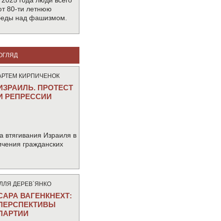
 2025 года люди всего
т 80-ти летнюю
беды над фашизмом.
ОГЛЯД
АРТЕМ КИРПИЧЕНОК
ИЗРАИЛЬ. ПРОТЕСТ
И РЕПРЕССИИ
а втягивания Израиля в
ичения гражданских
IЛЛЯ ДЕРЕВ`ЯНКО
САРА ВАГЕНКНЕХТ:
ПЕРСПЕКТИВЫ
ПАРТИИ