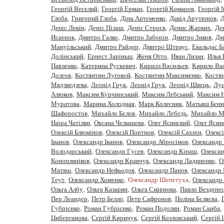
Георгій Веселий
,
Георгій Ерман
,
Георгій Комаров
,
Георгій
Глоба
,
Григорий Глоба
,
Діна Артеменко
,
Давiд Арутюнов
,
Д
Деніс Левін
,
Деніс Пілаш
,
Деніс Строєв
,
Денис Жарких
,
Де
Исаенок
,
Дмитро Галко
,
Дмитро Заборiн
,
Дмитро Зиков
,
Дм
Мануїльський
,
Дмитро Райдер
,
Дмитро Штраус
,
Евальдас Б
Долінський
,
Ернест Заріньш
,
Женя Отто
,
Иван Лизан
,
Илья 
Павленко
,
Катерина Рускевич
,
Кирилл Васильев
,
Кирило Вас
Долгов
,
Костянтин Луговой
,
Костянтин Максименко
,
Костя
Мядзведзева
,
Леонiд Грук
,
Леонід Грук
,
Леонід Швець
,
Луи
Алюков
,
Максим Курчинський
,
Максим Лебський
,
Максим 
Муратова
,
Марина Холодная
,
Марк Колесник
,
Матьяш Бени
Шафоростов
,
Михайло Бєлов
,
Михайло Лебедь
,
Михайло М
Наіра Чатілян
,
Оксана Челышева
,
Олег Ясинский
,
Олег Ясин
Олексій Блюмінов
,
Олексій Портнов
,
Олексій Сахнін
,
Олекс
Iванов
,
Олександр Іванов
,
Олександр Абросімов
,
Олександр 
Володарський
,
Олександр Гусев
,
Олександр Кінаш
,
Олекса
Конопляніков
,
Олександр Кравчук
,
Олександр Ладиненко
,
О
Матяш
,
Олександр Нефьодов
,
Олександр Панов
,
Олександр 
Теут
,
Олександр Хоменко
,
Олександр Шепетуха
,
Олександр
Ольга Албу
,
Ольга Казарян
,
Ольга Смірнова
,
Павло Вездене
Пер Леандер
,
Петр Белло
,
Петр Сафронов
,
Полiна Бєляєва
,
Губрiєнко
,
Роман Губрієнко
,
Роман Подолян
,
Роман Скиба
,
Циберганова
,
Сергiй Киричук
,
Сергiй Козловський
,
Сергій 