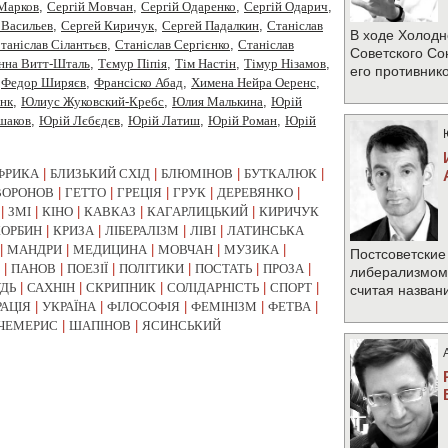
 Марков
,
Сергій Мовчан
,
Сергій Одаренко
,
Сергій Одарич
,
 Васильев
,
Сергей Киричук
,
Сергей Падалкин
,
Станiслав
В ходе Холодн
таніслав Сілантьєв
,
Станіслав Сергієнко
,
Станіслав
Советского Со
нна Витт-Шталь
,
Тємур Піпія
,
Тім Настін
,
Тімур Нізамов
,
его противник
,
Федор Ширяєв
,
Франсіско Абад
,
Химена Нейра Оеренс
,
нк
,
Юлиус Жуковский-Кребс
,
Юлия Малькина
,
Юрiй
шаков
,
Юрій Лєбєдєв
,
Юрій Латиш
,
Юрій Роман
,
Юрій
ФРИКА
|
БЛИЗЬКИЙ СХІД
|
БЛЮМІНОВ
|
БУТКАЛЮК
|
ВОРОНОВ
|
ГЕТТО
|
ГРЕЦІЯ
|
ГРУК
|
ДЕРЕВЯНКО
|
|
ЗМІ
|
КІНО
|
КАВКАЗ
|
КАГАРЛИЦЬКИЙ
|
КИРИЧУК
КОРБИН
|
КРИЗА
|
ЛІБЕРАЛІЗМ
|
ЛІВІ
|
ЛАТИНСЬКА
|
МАНДРИ
|
МЕДИЦИНА
|
МОВЧАН
|
МУЗИКА
|
Постсоветские
|
ПАНОВ
|
ПОЕЗІЇ
|
ПОЛІТИКИ
|
ПОСТАТЬ
|
ПРОЗА
|
либерализмом 
УДЬ
|
САХНІН
|
СКРИПНИК
|
СОЛІДАРНІСТЬ
|
СПОРТ
|
считая назван
РАЦІЯ
|
УКРАЇНА
|
ФІЛОСОФІЯ
|
ФЕМІНІЗМ
|
ФЕТВА
|
ЧЕМЕРИС
|
ШАПІНОВ
|
ЯСИНСЬКИЙ