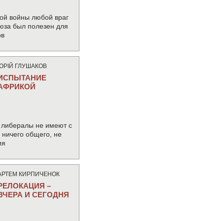
ой войны любой враг
юза был полезен для
ов
ЮРIЙ ГЛУШАКОВ
ИСПЫТАНИЕ
АФРИКОЙ
 либералы не имеют с
ничего общего, не
ия
АРТЕМ КИРПИЧЕНОК
РЕЛОКАЦИЯ –
ВЧЕРА И СЕГОДНЯ