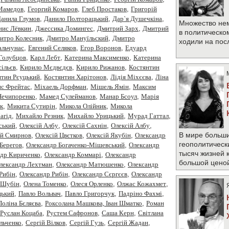
 Мамедов
,
Георгий Комаров
,
Глеб Простаков
,
Григорій
анила Глумов
,
Данило Полторацький
,
Дар`я Душечкіна
,
Множество не
нис Лёвкин
,
Джессика Домингес
,
Дмитрий Зарх
,
Дмитрий
в политическо
итро Колесник
,
Дмитро Мануїльский
,
Дмитро
ходили на по
альчунас
,
Евгений Селяков
,
Егор Воронов
,
Едуард
Голубцов
,
Карл Лебт
,
Катерина Максименко
,
Катерина
ільєв
,
Кирило Мєдвєдєв
,
Кирило Рижанов
,
Костянтин
нтин Рєуцький
,
Костянтин Харітонов
,
Лідія Міхєєва
,
Ліна
с Фрейтас
,
Міхаель Дорфман
,
Мішель Ямін
,
Максим
Нечипоренко
,
Мамед Сулейманов
,
Манар Бсоул
,
Марія
к
,
Микита Сутирін
,
Микола Олійник
,
Микола
агід
,
Михайло Резник
,
Михайло Урицький
,
Мурад Гаттал
,
ський
,
Олексiй Албу
,
Олексiй Сахнiн
,
Олексій Албу
,
В мире больши
ій Смирнов
,
Олексій Цвєтков
,
Олексій Якубін
,
Олександр
геополитическ
Берегов
,
Олександр Богаченко-Мішевський
,
Олександр
тысяч жизней 
ндр Кириченко
,
Олександр Коммарі
,
Олександр
большой цено
лександр Лехтман
,
Олександр Матюшенко
,
Олександр
Рибiн
,
Олександр Рибін
,
Олександр Сєргєєв
,
Олександр
 Шубін
,
Олена Томенко
,
Олеся Орленко
,
Олжас Кожахмет
,
цький
,
Павло Вольвач
,
Павло Григорчук
,
Падріно Фахмі
,
Поліна Бєляєва
,
Роксолана Машкова, Іван Шматко
,
Роман
Руслан Коцаба
,
Рустем Сафронов
,
Саша Керн
,
Світлана
Ільченко
,
Сергій Вілков
,
Сергій Гузь
,
Сергій Жадан
,