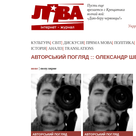
Пусть еще
врезается с Крещатика
волчий вой:
«Даю-беру червонцы!»
Укрр
КУЛЬТУРА
|
СВІТ
|
ДИСКУСІЯ
|
ПРЯМА МОВА
|
ПОЛІТИКА
|
ІСТОРІЯ
|
АНАЛІЗ
|
TRANSLATIONS
АВТОРСЬКИЙ ПОГЛЯД :: ОЛЕКСАНДР Ш
нове
|
популярне
АВТОРСЬКИЙ ПОГЛЯД
АВТОРСЬКИЙ ПОГЛЯД