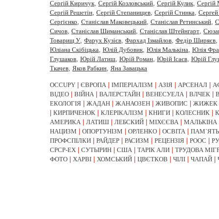
Сергій Киричук
,
Сергій Козловський
,
Сергій Кулик
,
Сергій
Сергій Решетін
,
Сергій Степанищев
,
Сергій Стинка
,
Сергей
Сергiєнко
,
Станіслав Маковецький
,
Станіслав Ретинський
,
С
Сичов
,
Станіслав Шиманський
,
Станіслав Штейнгарт
,
Сюза
Товарищ У
,
Фарух Кузієв
,
Фархад Ізмайлов
,
Федір Ширяєв
Юліана Скібіцька
,
Юлій Дубовик
,
Юлія Малькіна
,
Юлія Фра
Глушаков
,
Юрiй Латиш
,
Юрiй Роман
,
Юрій Ісаєв
,
Юрій Глу
Ткачев
,
Яков Рабкин
,
Яна Завацька
OCCUPY
|
ЄВРОПА
|
ІМПЕРІАЛІЗМ
|
АЗІЯ
|
АРСЕНАЛ
|
А
ВІДЕО
|
ВІЙНА
|
ВАЛЕРСТАЙН
|
ВЕНЕСУЕЛА
|
ВЛЧЕК
|
ЕКОЛОГІЯ
|
ЖАДАН
|
ЖАНАОЗЕН
|
ЖИВОПИС
|
ЖИЖЕК
|
КИРПИЧЕНОК
|
КЛЕРІКАЛІЗМ
|
КНИГИ
|
КОЛЕСНИК
|
АМЕРИКА
|
ЛАТИШ
|
ЛЕБСКИЙ
|
МІХЄЄВА
|
МАЛЬКІНА
НАЦИЗМ
|
ОПОРТУНІЗМ
|
ОРЛЕНКО
|
ОСВІТА
|
ПАМ`ЯТЬ
ПРОФСПІЛКИ
|
РАЙДЕР
|
РАСИЗМ
|
РЕЦЕНЗІЯ
|
РООС
|
Р
СРСР-EX
|
СУТЫРИН
|
США
|
ТАРІК АЛИ
|
ТРУДОВА МІГ
ФОТО
|
ХАРВІ
|
ХОМСЬКИЙ
|
ЦВЄТКОВ
|
ЧІЛІ
|
ЧАПАЙ
|