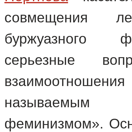
совмещения л
буржуазного ф
серьезные во
взаимоотношен
называемым «
феминизмом». Осн