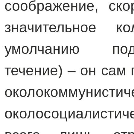
соображение, ско
значительное к
умолчанию под
течение) – он сам 
околокоммунис
околосоциалисти