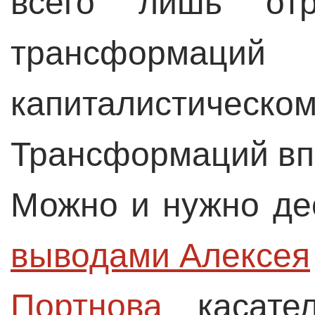
всего лишь отр
трансформа
капиталистич
Трансформаций вп
Можно и нужно де
выводами Алексея

Портнова
касател