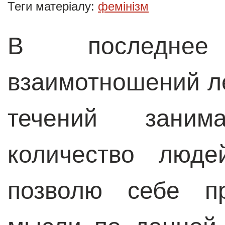
Теги матеріалу:
фемінізм
В последне
взаимотношений л
течений зани
количество люде
позволю себе пр