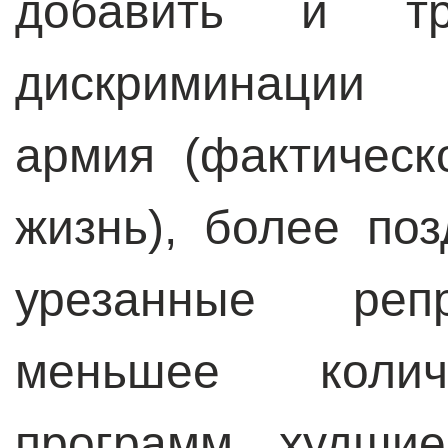
добавить и тр
дискриминации 
армия (фактичес
жизнь), более по
урезанные репр
меньшее колич
программ, худши