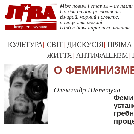
Між новим і старим – не лягли
На два стани розпався вік.
Вмирай, чорний Гамлете,
принце лякливості,
Щоб в боях народивсь чоловік
Укрревк
|
|
|
КУЛЬТУРА
СВІТ
ДИСКУСІЯ
ПРЯМА
|
|
ЖИТТЯ
АНТИФАШИЗМ
О ФЕМИНИЗМЕ
Олександр Шепетуха
Феми
устан
греб
проц